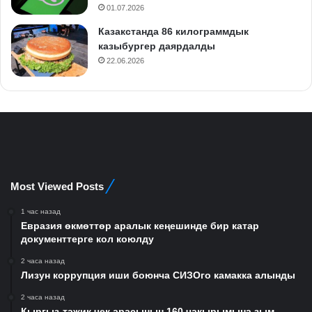
01.07.2026
Казакстанда 86 килограммдык
казыбургер даярдалды
22.06.2026
Most Viewed Posts
1 час назад
Евразия өкмөттөр аралык кеңешинде бир катар
документтерге кол коюлду
2 часа назад
Лизун коррупция иши боюнча СИЗОго камакка алынды
2 часа назад
Кыргыз-тажик чек арасынын 160 чакырымына зым