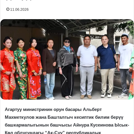
11.06.2026
Агартуу министринин орун басары Альберт
Махметкулов жана Башталгыч кесиптик билим берүү
башкармалыгынын башчысы Айнура Кусеинова Ысык-
Көл облусундагы “Ак-Суу” республикалык