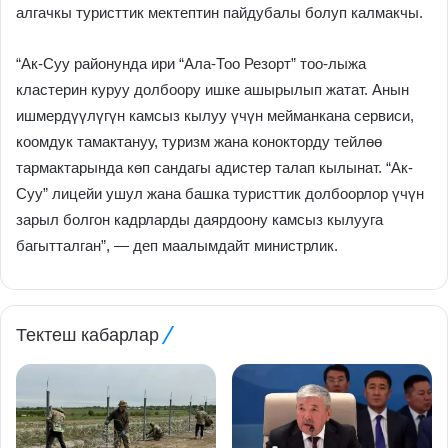
алгачкы туристтик мектептин пайдубалы болуп калмакчы.
“Ак-Суу районунда ири “Ала-Тоо Резорт” тоо-лыжа
кластерин куруу долбоору ишке ашырылып жатат. Анын
ишмердүүлүгүн камсыз кылуу үчүн мейманкана сервиси,
коомдук тамактануу, туризм жана конокторду тейлөө
тармактарында көп сандагы адистер талап кылынат. “Ак-
Суу” лицейи ушул жана башка туристтик долбоорлор үчүн
зарыл болгон кадрларды даярдоону камсыз кылууга
багытталган”, — деп маалымдайт министрлик.
Тектеш кабарлар