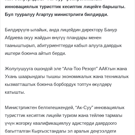
инновациялык туристтик кесиптик лицейге барышты.
Бул тууралуу Агартуу министрлиги билдирди.
Билдирүүгө ылайык, анда лицейдин директору Банур
Абдиева окуу жайдын өнүгүү пландары менен
тааныштырып, абитуриенттерди кабыл алууга даярдык
иштери боюнча айтып берди.
Жолугушууга ошондой эле “Ала-Тоо Резорт” ААКтын жана
Ухань шаарындагы тышкы экономикалык жана техникалык
кызматташтык боюнча борбордук топтун өкүлдөрү
катышты.
Министрликтен белгилешкендей, “Ак-Суу” инновациялык
туристтик кесиптик лицейи туризм жана тейлөө тармагы
үчүн жогорку квалификациялуу адистерди даярдоого
багытталган Кыргызстандагы эл аралык деңгээлдеги