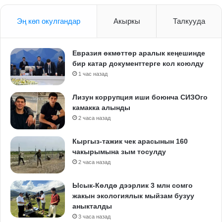
Эң көп окулгандар
Акыркы
Талкууда
Евразия өкмөттөр аралык кеңешинде
бир катар документтерге кол коюлду
1 час назад
Лизун коррупция иши боюнча СИЗОго
камакка алынды
2 часа назад
Кыргыз-тажик чек арасынын 160
чакырымына зым тосулду
2 часа назад
Ысык-Көлдө дээрлик 3 млн сомго
жакын экологиялык мыйзам бузуу
аныкталды
3 часа назад