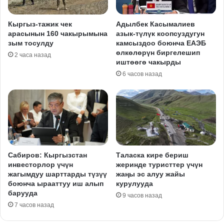
Кыргыз-тажик чек
Адылбек Касымалиев
арасынын 160 чакырымына
азык-түлүк коопсуздугун
зым тосулду
камсыздоо боюнча ЕАЭБ
өлкөлөрүн биргелешип
2 часа назад
иштөөгө чакырды
6 часов назад
Сабиров: Кыргызстан
Таласка кире бериш
инвесторлор үчүн
жеринде туристтер үчүн
жагымдуу шарттарды түзүү
жаңы эс алуу жайы
боюнча ырааттуу иш алып
курулууда
барууда
9 часов назад
7 часов назад