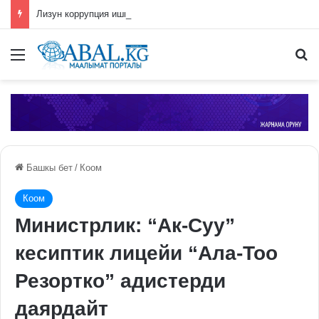
Лизун коррупция иши боюнча СИЗОго камакка алынды
Меню
П
Башкы бет
/
Коом
Коом
Министрлик: “Ак-Суу”
кесиптик лицейи “Ала-Тоо
Резортко” адистерди
даярдайт