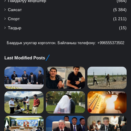
Пайдалуу кеңештер
(564)
Саясат
(5 384)
Спорт
(1 211)
Тагдыр
(15)
Баардык укуктар корголгон. Байланыш телефону: +996555373502
Last Modified Posts