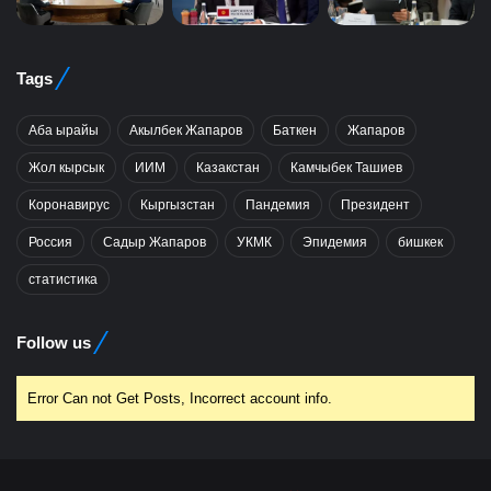
Tags
Аба ырайы
Акылбек Жапаров
Баткен
Жапаров
Жол кырсык
ИИМ
Казакстан
Камчыбек Ташиев
Коронавирус
Кыргызстан
Пандемия
Президент
Россия
Садыр Жапаров
УКМК
Эпидемия
бишкек
статистика
Follow us
Error Can not Get Posts, Incorrect account info.