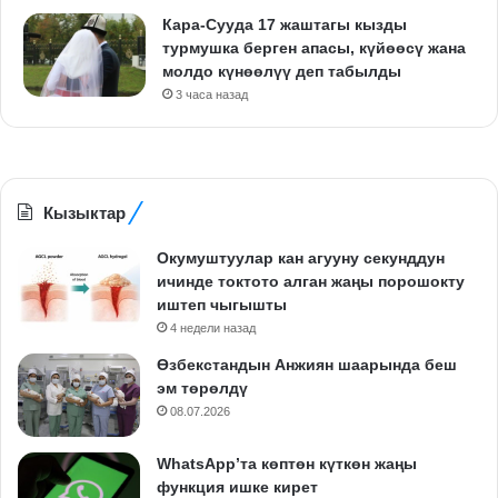
Кара-Сууда 17 жаштагы кызды
турмушка берген апасы, күйөөсү жана
молдо күнөөлүү деп табылды
3 часа назад
Кызыктар
Окумуштуулар кан агууну секунддун
ичинде токтото алган жаңы порошокту
иштеп чыгышты
4 недели назад
Өзбекстандын Анжиян шаарында беш
эм төрөлдү
08.07.2026
WhatsApp’та көптөн күткөн жаңы
функция ишке кирет