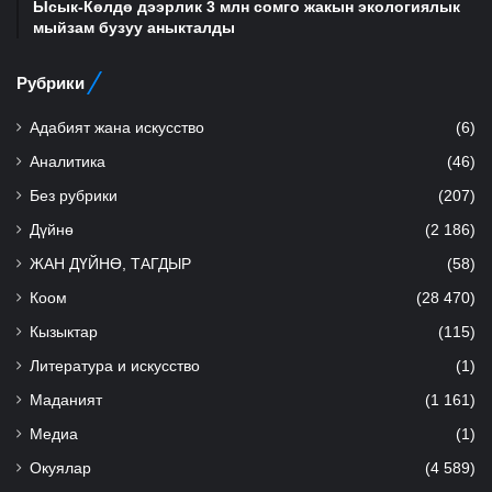
Ысык-Көлдө дээрлик 3 млн сомго жакын экологиялык
мыйзам бузуу аныкталды
Рубрики
Адабият жана искусство
(6)
Аналитика
(46)
Без рубрики
(207)
Дүйнө
(2 186)
ЖАН ДҮЙНӨ, ТАГДЫР
(58)
Коом
(28 470)
Кызыктар
(115)
Литература и искусство
(1)
Маданият
(1 161)
Медиа
(1)
Окуялар
(4 589)