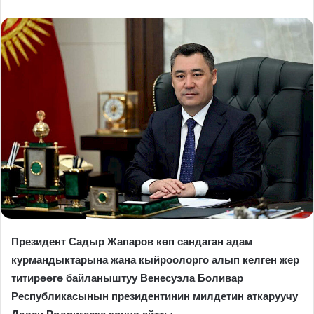
Президент Садыр Жапаров көп сандаган адам
курмандыктарына жана кыйроолорго алып келген жер
титирөөгө байланыштуу Венесуэла Боливар
Республикасынын президентинин милдетин аткаруучу