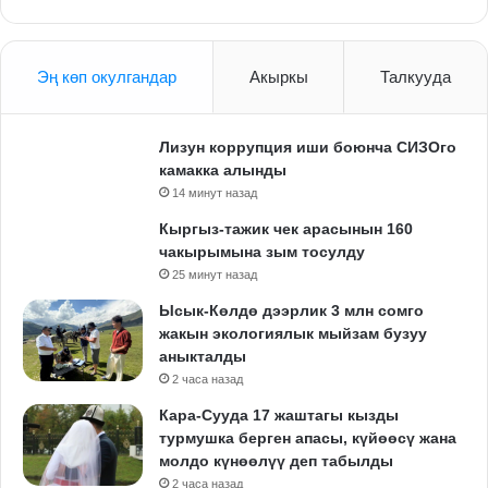
Эң көп окулгандар
Акыркы
Талкууда
Лизун коррупция иши боюнча СИЗОго
камакка алынды
14 минут назад
Кыргыз-тажик чек арасынын 160
чакырымына зым тосулду
25 минут назад
Ысык-Көлдө дээрлик 3 млн сомго
жакын экологиялык мыйзам бузуу
аныкталды
2 часа назад
Кара-Сууда 17 жаштагы кызды
турмушка берген апасы, күйөөсү жана
молдо күнөөлүү деп табылды
2 часа назад