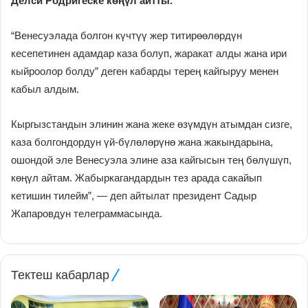
Делси Родригеске көңүл айтты.
“Венесуэлада болгон күчтүү жер титирөөлөрдүн
кесепетинен адамдар каза болуп, жаракат алды жана ири
кыйроолор болду” деген кабарды терең кайгыруу менен
кабыл алдым.
Кыргызстандын элинин жана жеке өзүмдүн атымдан сизге,
каза болгондордун үй-бүлөлөрүнө жана жакындарына,
ошондой эле Венесуэла элине аза кайгысын тең бөлүшүп,
көңүл айтам. Жабыркагандардын тез арада сакайып
кетишин тилейм”, — деп айтылат президент Садыр
Жапаровдун телеграммасында.
Тектеш кабарлар