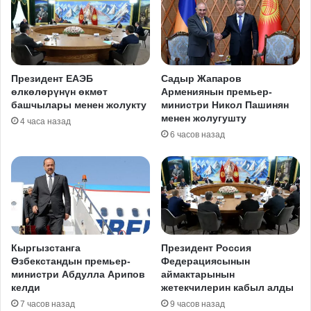
Президент ЕАЭБ
Садыр Жапаров
өлкөлөрүнүн өкмөт
Армениянын премьер-
башчылары менен жолукту
министри Никол Пашинян
менен жолугушту
4 часа назад
6 часов назад
Кыргызстанга
Президент Россия
Өзбекстандын премьер-
Федерациясынын
министри Абдулла Арипов
аймактарынын
келди
жетекчилерин кабыл алды
7 часов назад
9 часов назад