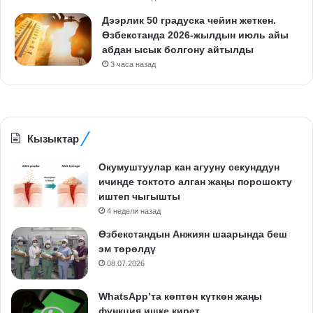
Дээрлик 50 градуска чейин жеткен.
Өзбекстанда 2026-жылдын июль айы
абдан ысык болгону айтылды
3 часа назад
Кызыктар
Окумуштуулар кан агууну секунддун
ичинде токтото алган жаңы порошокту
иштеп чыгышты
4 недели назад
Өзбекстандын Анжиян шаарында беш
эм төрөлдү
08.07.2026
WhatsApp’та көптөн күткөн жаңы
функция ишке кирет