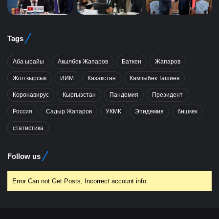
Tags
Аба ырайы
Акылбек Жапаров
Баткен
Жапаров
Жол кырсык
ИИМ
Казакстан
Камчыбек Ташиев
Коронавирус
Кыргызстан
Пандемия
Президент
Россия
Садыр Жапаров
УКМК
Эпидемия
бишкек
статистика
Follow us
Error Can not Get Posts, Incorrect account info.