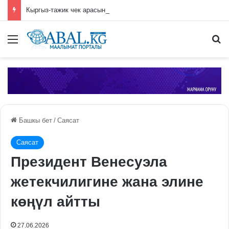
Кыргыз-тажик чек арасынын 160 чакырымына зым тосулду
Меню
П
Башкы бет
/
Саясат
Саясат
Президент Венесуэла
жетекчилигине жана элине
көңүл айтты
27.06.2026