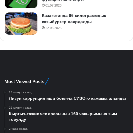
01.07.2026
Казакстанда 86 килограммдык
казыбургер даярдалды
22.06.2026
Most Viewed Posts
14 минут назад
Лизун коррупция иши боюнча СИЗОго камакка алынды
25 минут назад
Кыргыз-тажик чек арасынын 160 чакырымына зым
тосулду
2 часа назад