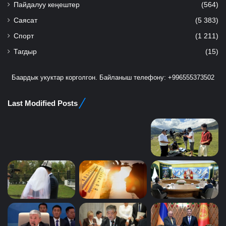
Пайдалуу кеңештер
(564)
Саясат
(5 383)
Спорт
(1 211)
Тагдыр
(15)
Баардык укуктар корголгон. Байланыш телефону: +996555373502
Last Modified Posts