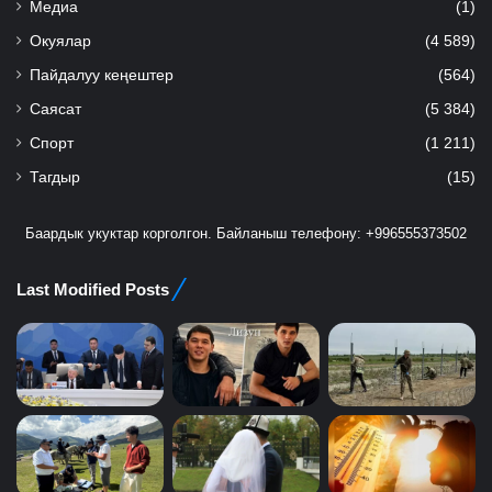
Медиа
(1)
Окуялар
(4 589)
Пайдалуу кеңештер
(564)
Саясат
(5 384)
Спорт
(1 211)
Тагдыр
(15)
Баардык укуктар корголгон. Байланыш телефону: +996555373502
Last Modified Posts