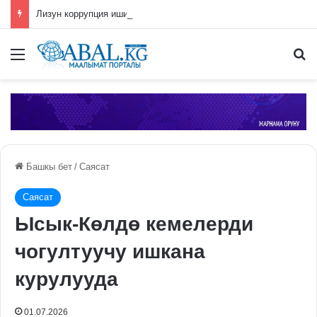
Лизун коррупция иши боюнча СИЗОго камакка алынды
Меню
П
Башкы бет
/
Саясат
Саясат
Ысык-Көлдө кемелерди
чогултуучу ишкана
курулууда
01.07.2026