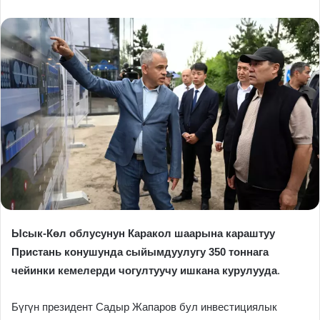
Ысык-Көл облусунун Каракол шаарына караштуу
Пристань конушунда сыйымдуулугу 350 тоннага
чейинки кемелерди чогултуучу ишкана курулууда
.
Бүгүн президент Садыр Жапаров бул инвестициялык