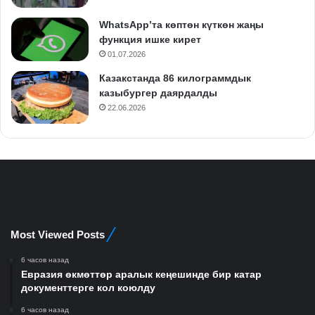
WhatsApp’та көптөн күткөн жаңы
функция ишке кирет
01.07.2026
Казакстанда 86 килограммдык
казыбургер даярдалды
22.06.2026
Most Viewed Posts
6 часов назад
Евразия өкмөттөр аралык кеңешинде бир катар
документтерге кол коюлду
6 часов назад