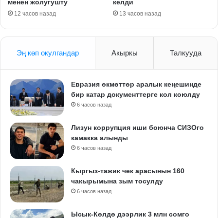
менен жолугушту
келди
12 часов назад
13 часов назад
Эң көп окулгандар
Акыркы
Талкууда
Евразия өкмөттөр аралык кеңешинде
бир катар документтерге кол коюлду
6 часов назад
Лизун коррупция иши боюнча СИЗОго
камакка алынды
6 часов назад
Кыргыз-тажик чек арасынын 160
чакырымына зым тосулду
6 часов назад
Ысык-Көлдө дээрлик 3 млн сомго