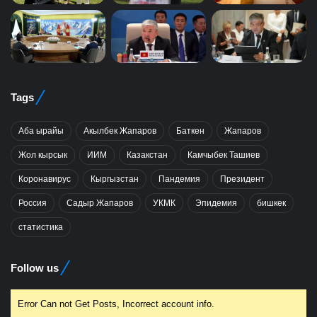
Tags
Аба ырайы
Акылбек Жапаров
Баткен
Жапаров
Жол кырсык
ИИМ
Казакстан
Камчыбек Ташиев
Коронавирус
Кыргызстан
Пандемия
Президент
Россия
Садыр Жапаров
УКМК
Эпидемия
бишкек
статистика
Follow us
Error Can not Get Posts, Incorrect account info.