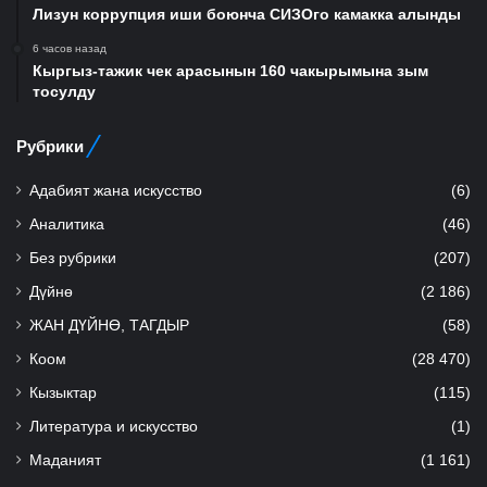
Лизун коррупция иши боюнча СИЗОго камакка алынды
6 часов назад
Кыргыз-тажик чек арасынын 160 чакырымына зым
тосулду
Рубрики
Адабият жана искусство
(6)
Аналитика
(46)
Без рубрики
(207)
Дүйнө
(2 186)
ЖАН ДҮЙНӨ, ТАГДЫР
(58)
Коом
(28 470)
Кызыктар
(115)
Литература и искусство
(1)
Маданият
(1 161)