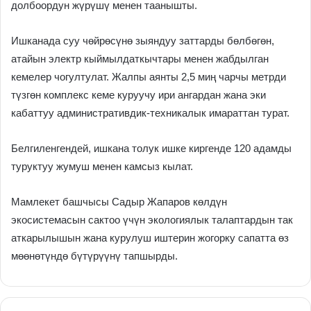
долбоордун жүрүшү менен таанышты.
Ишканада суу чөйрөсүнө зыяндуу заттарды бөлбөгөн,
атайын электр кыймылдаткычтары менен жабдылган
кемелер чогултулат. Жалпы аянты 2,5 миң чарчы метрди
түзгөн комплекс кеме куруучу ири ангардан жана эки
кабаттуу административдик-техникалык имараттан турат.
Белгиленгендей, ишкана толук ишке киргенде 120 адамды
туруктуу жумуш менен камсыз кылат.
Мамлекет башчысы Садыр Жапаров көлдүн
экосистемасын сактоо үчүн экологиялык талаптардын так
аткарылышын жана курулуш иштерин жогорку сапатта өз
мөөнөтүндө бүтүрүүнү тапшырды.