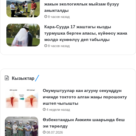
жакын экологиялык мыйзам бузуу
аныкталды
8 часов назад
Кара-Сууда 17 жаштагы кызды
турмушка берген апасы, күйөөсү жана
молдо күнөөлүү деп табылды
8 часов назад
Кызыктар
Окумуштуулар кан агууну секунддун
ичинде токтото алган жаңы порошокту
иштеп чыгышты
4 недели назад
Өзбекстандын Анжиян шаарында беш
эм төрөлдү
08.07.2026