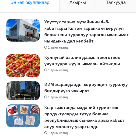
Эң көп окулгандар
Акыркы
Талкууда
Улуттук тарых музейинин 4–5-
кабаттары Кытай тарапка өткөрүлүп
берилгени тууралуу тараган маалымат
чындыкка дал келбейт
1 день назад
Кулпунай эзилип даамын жоготпоо
үчүн туура жууш ыкмасы айтылды
1 день назад
ИИМ жарандарды коррупция тууралуу
билдирүүгө чакырат
1 день назад
Кыргызстанда маданий туристтик
продуктуларды түзүү боюнча
республикалык сынакка арыз кабыл
алуу мөөнөтү узартылды
1 день назад