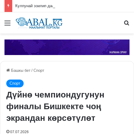
Кулпунай эзилип даамын жоготпоо үчүн туура жууш ыкмасы айтылды
Меню
П
Башкы бет
/
Спорт
Спорт
Дүйнө чемпиондугунун
финалы Бишкекте чоң
экрандан көрсөтүлөт
07.07.2026