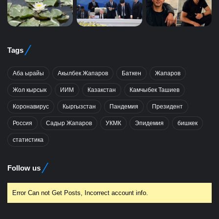
Tags
Аба ырайы
Акылбек Жапаров
Баткен
Жапаров
Жол кырсык
ИИМ
Казакстан
Камчыбек Ташиев
Коронавирус
Кыргызстан
Пандемия
Президент
Россия
Садыр Жапаров
УКМК
Эпидемия
бишкек
статистика
Follow us
Error Can not Get Posts, Incorrect account info.