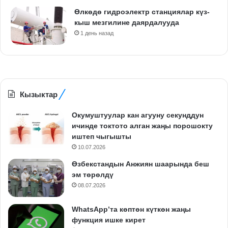
Өлкөдө гидроэлектр станциялар күз-
кыш мезгилине даярдалууда
1 день назад
Кызыктар
Окумуштуулар кан агууну секунддун
ичинде токтото алган жаңы порошокту
иштеп чыгышты
10.07.2026
Өзбекстандын Анжиян шаарында беш
эм төрөлдү
08.07.2026
WhatsApp’та көптөн күткөн жаңы
функция ишке кирет