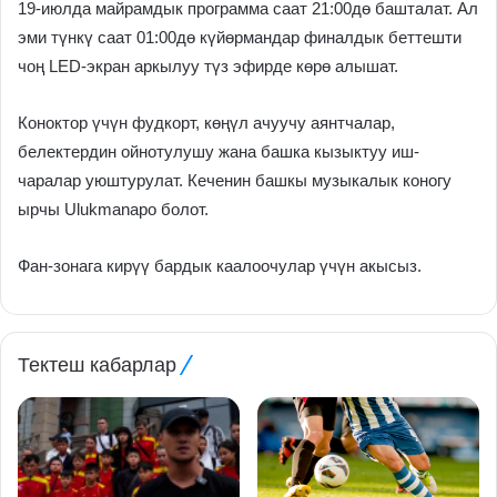
19-июлда майрамдык программа саат 21:00дө башталат. Ал
эми түнкү саат 01:00дө күйөрмандар финалдык беттешти
чоң LED-экран аркылуу түз эфирде көрө алышат.
Коноктор үчүн фудкорт, көңүл ачуучу аянтчалар,
белектердин ойнотулушу жана башка кызыктуу иш-
чаралар уюштурулат. Кеченин башкы музыкалык коногу
ырчы Ulukmanapo болот.
Фан-зонага кирүү бардык каалоочулар үчүн акысыз.
Тектеш кабарлар