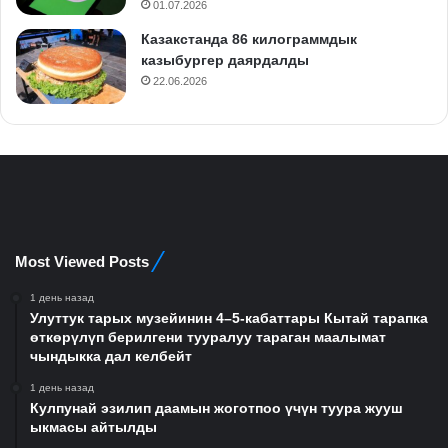
01.07.2026
Казакстанда 86 килограммдык
казыбургер даярдалды
22.06.2026
Most Viewed Posts
1 день назад
Улуттук тарых музейинин 4–5-кабаттары Кытай тарапка
өткөрүлүп берилгени тууралуу тараган маалымат
чындыкка дал келбейт
1 день назад
Кулпунай эзилип даамын жоготпоо үчүн туура жууш
ыкмасы айтылды