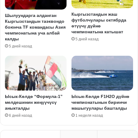
Кыргызстандын жаш
Шылуундарга алданган
футболчулары октябрда
Кыргызстандын таэквондо
өтүүчү дүйнө
боюнча TF командасы Азия
чемпионатына катышат
чемпионатына уча албай
калды
5 дней назад
5 дней назад
Ысык-Көлдө “Формула-1”
Ысык-Көлдө F1H2O дүйнө
мелдешинин жеңүүчүсү
чемпионатынын биринчи
аныкталды
машыгуулары башталды
6 дней назад
1 неделя назад