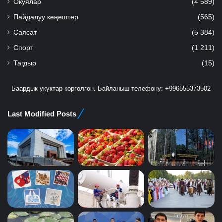
Окуялар
(4 589)
Пайдалуу кеңештер
(565)
Саясат
(5 384)
Спорт
(1 211)
Тагдыр
(15)
Баардык укуктар корголгон. Байланыш телефону: +996555373502
Last Modified Posts