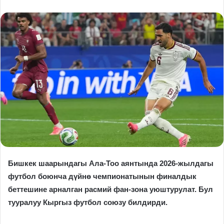
Бишкек шаарындагы Ала-Тоо аянтында 2026-жылдагы
футбол боюнча дүйнө чемпионатынын финалдык
беттешине арналган расмий фан-зона уюштурулат. Бул
тууралуу Кыргыз футбол союзу билдирди.