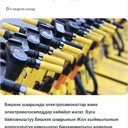
4 недели назад
Бишкек шаарында электросамокаттар жана
электровелосипеддер көбөйүп жатат. Буга
байланыштуу Бишкек шаарынын Жол кыймылынын
коопсуздугун камсыздоо башкармалыгы алардын