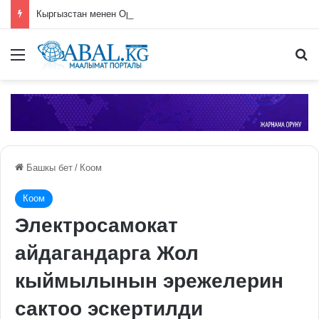
Кыргызстан менен Орусия бирдиктүү мобилдик байланыш операторун түзүүнү пландоодо
Меню
П
Башкы бет
/
Коом
Коом
Электросамокат
айдагандарга Жол
кыймылынын эрежелерин
сактоо эскертилди