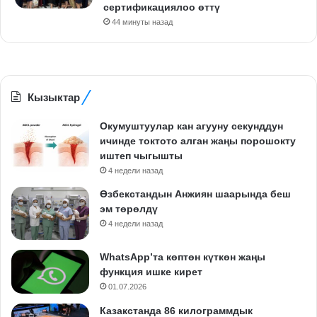
сертификациялоо өттү
44 минуты назад
Кызыктар
Окумуштуулар кан агууну секунддун
ичинде токтото алган жаңы порошокту
иштеп чыгышты
4 недели назад
Өзбекстандын Анжиян шаарында беш
эм төрөлдү
4 недели назад
WhatsApp’та көптөн күткөн жаңы
функция ишке кирет
01.07.2026
Казакстанда 86 килограммдык