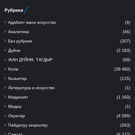
Рубрики
Адабият жана искусство
(6)
Аналитика
(46)
Без рубрики
(207)
Дүйнө
(2 183)
ЖАН ДҮЙНӨ, ТАГДЫР
(58)
Коом
(28 460)
Кызыктар
(115)
Литература и искусство
(1)
Маданият
(1 160)
Медиа
(1)
Окуялар
(4 580)
Пайдалуу кеңештер
(563)
Саясат
(5 377)