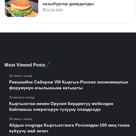
казыбургер даярдалды
22.06.2026
Most Viewed Posts
29 минут назад
Равшанбек Сабиров VIII Кыргыз-Россия экономикалык
форумунун ачылышына катышты
34 минуты назад
Кыргызстан менен Орусия бирдиктүү мобилдик
байланыш операторун түзүүнү пландоодо
38 минут назад
Айдын соңунда Кыргызстанга Россиядан 100 миң тонна
күйүүчү май келет