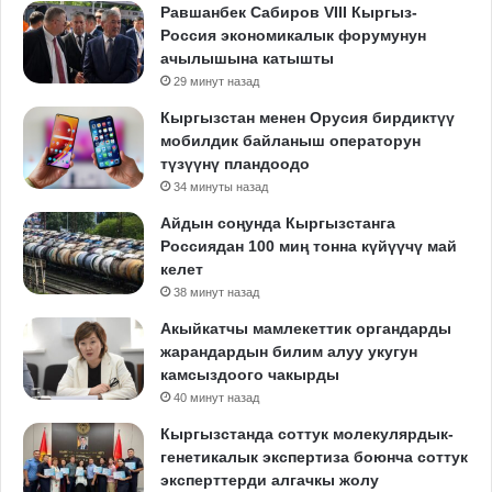
Равшанбек Сабиров VIII Кыргыз-
Россия экономикалык форумунун
ачылышына катышты
29 минут назад
Кыргызстан менен Орусия бирдиктүү
мобилдик байланыш операторун
түзүүнү пландоодо
34 минуты назад
Айдын соңунда Кыргызстанга
Россиядан 100 миң тонна күйүүчү май
келет
38 минут назад
Акыйкатчы мамлекеттик органдарды
жарандардын билим алуу укугун
камсыздоого чакырды
40 минут назад
Кыргызстанда соттук молекулярдык-
генетикалык экспертиза боюнча соттук
эксперттерди алгачкы жолу