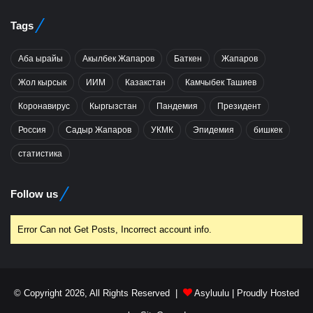
Tags
Аба ырайы
Акылбек Жапаров
Баткен
Жапаров
Жол кырсык
ИИМ
Казакстан
Камчыбек Ташиев
Коронавирус
Кыргызстан
Пандемия
Президент
Россия
Садыр Жапаров
УКМК
Эпидемия
бишкек
статистика
Follow us
Error Can not Get Posts, Incorrect account info.
© Copyright 2026, All Rights Reserved |
Asyluulu
| Proudly Hosted