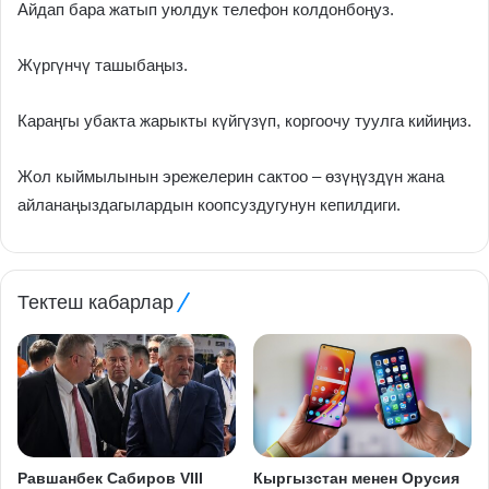
Айдап бара жатып уюлдук телефон колдонбоңуз.
Жүргүнчү ташыбаңыз.
Караңгы убакта жарыкты күйгүзүп, коргоочу туулга кийиңиз.
Жол кыймылынын эрежелерин сактоо – өзүңүздүн жана
айланаңыздагылардын коопсуздугунун кепилдиги.
Тектеш кабарлар
Равшанбек Сабиров VIII
Кыргызстан менен Орусия