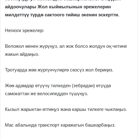
айдоочулары Жол кыймылынын эрежелерин
милдеттүү түрдө сактоого тийиш экенин эскертти.
Негизги эрежелер:
Веложол менен жүрүңүз, ал жок болсо жолдун оң четине
жакын айдаңыз.
Тротуарда жөө жүргүнчүлөргө сөзсүз жол бериңиз.
Жөө адамдар өтүүчү тилкеден (зебрадан) өтүүдө
самокаттан же велосипедден түшүңүз.
Кызыл жарыктан өтпөңүз жана каршы тилкеге чыкпаңыз.
Мас абалында транспорт каражатын башкарбаңыз.