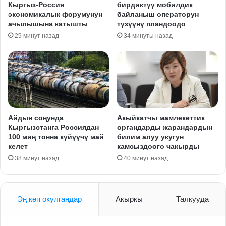
Кыргыз-Россия
бирдиктүү мобилдик
экономикалык форумунун
байланыш операторун
ачылышына катышты
түзүүнү пландоодо
29 минут назад
34 минуты назад
Айдын соңунда
Акыйкатчы мамлекеттик
Кыргызстанга Россиядан
органдарды жарандардын
100 миң тонна күйүүчү май
билим алуу укугун
келет
камсыздоого чакырды
38 минут назад
40 минут назад
Эң көп окулгандар
Акыркы
Талкууда