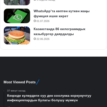
WhatsApp’та көптөн күткөн жаңы
функция ишке кирет
01.07.2026
Казакстанда 86 килограммдык
казыбургер даярдалды
22.06.2026
Most Viewed Posts
37 минут назад
Кеңседе кулердеги суу ден соолукка коркунучтуу
инфекциялардын булагы болушу мүмкүн