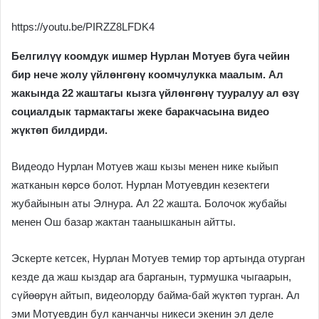
https://youtu.be/PIRZZ8LFDK4
Белгилүү коомдук ишмер Нурлан Мотуев
буга чейин
бир нече жолу үйлөнгөнү коомчулукка маалым. Ал
жакында 22 жаштагы кызга үйлөнгөнү тууралуу ал өзү
социалдык тармактагы жеке баракчасына видео
жүктөп билдирди.
Видеодо Нурлан Мотуев жаш кызы менен нике кыйып
жатканын көрсө болот. Нурлан Мотуевдин кезектеги
жубайынын аты Элнура. Ал 22 жашта. Болочок жубайы
менен Ош базар жактан таанышканын айтты.
Эскерте кетсек, Нурлан Мотуев темир тор артында отурган
кезде да жаш кыздар ага барганын, турмушка чыгаарын,
сүйөөрүн айтып, видеолорду байма-бай жүктөп турган. Ал
эми Мотуевдин бул канчанчы никеси экенин эл деле