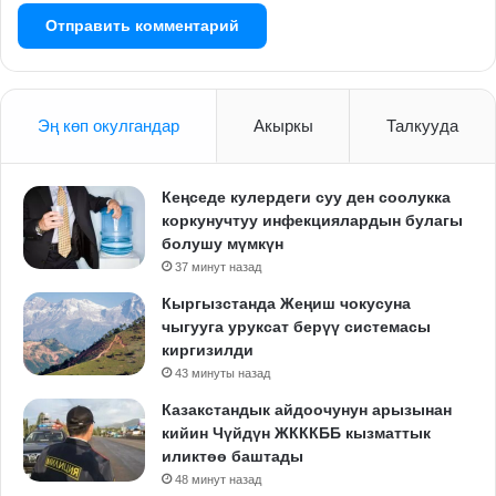
Эң көп окулгандар
Акыркы
Талкууда
Кеңседе кулердеги суу ден соолукка
коркунучтуу инфекциялардын булагы
болушу мүмкүн
37 минут назад
Кыргызстанда Жеңиш чокусуна
чыгууга уруксат берүү системасы
киргизилди
43 минуты назад
Казакстандык айдоочунун арызынан
кийин Чүйдүн ЖКККББ кызматтык
иликтөө баштады
48 минут назад