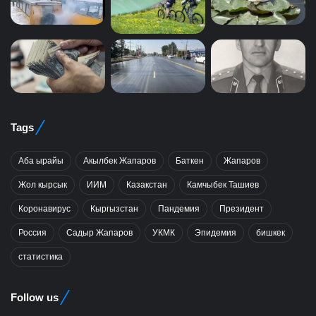
Tags
Аба ырайы
Акылбек Жапаров
Баткен
Жапаров
Жол кырсык
ИИМ
Казакстан
Камчыбек Ташиев
Коронавирус
Кыргызстан
Пандемия
Президент
Россия
Садыр Жапаров
УКМК
Эпидемия
бишкек
статистика
Follow us