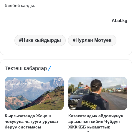
билбей калды.
Abal.kg
Нике кыйдырды
Нурлан Мотуев
Тектеш кабарлар
Кыргызстанда Жеңиш
Казакстандык айдоочунун
чокусуна чыгууга уруксат
арызынан кийин Чүйдүн
берүү системасы
ЖКККББ кызматтык