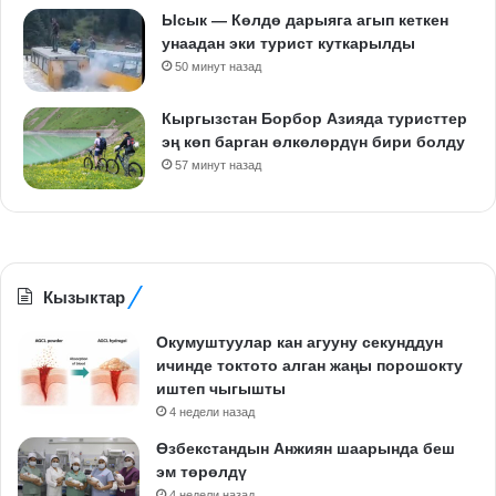
Ысык — Көлдө дарыяга агып кеткен
унаадан эки турист куткарылды
50 минут назад
Кыргызстан Борбор Азияда туристтер
эң көп барган өлкөлөрдүн бири болду
57 минут назад
Кызыктар
Окумуштуулар кан агууну секунддун
ичинде токтото алган жаңы порошокту
иштеп чыгышты
4 недели назад
Өзбекстандын Анжиян шаарында беш
эм төрөлдү
4 недели назад