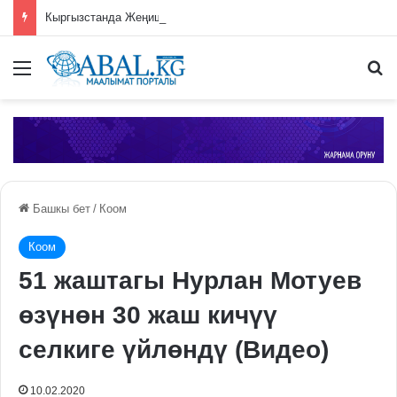
Кыргызстанда Жеңиш чокусуна чыгууга уруксат берүү системасы киргизилди
Меню
П
Башкы бет
/
Коом
Коом
51 жаштагы Нурлан Мотуев
өзүнөн 30 жаш кичүү
селкиге үйлөндү (Видео)
10.02.2020