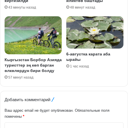
киргизилди
иликтөө баштады
43 минуты назад
48 минут назад
6-августка карата аба
ырайы
Кыргызстан Борбор Азияда
туристтер эң көп барган
1 час назад
өлкөлөрдүн бири болду
57 минут назад
Добавить комментарий
Ваш адрес email не будет опубликован.
Обязательные поля
помечены
*
К