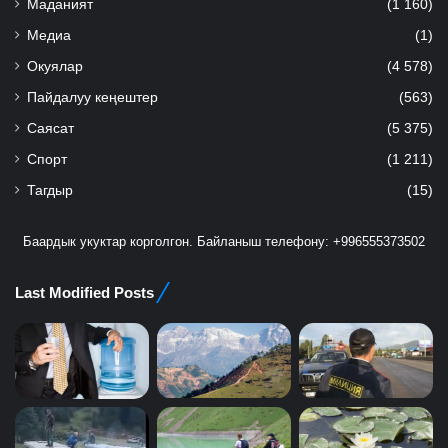
Маданият
(1 160)
Медиа
(1)
Окуялар
(4 578)
Пайдалуу кеңештер
(563)
Саясат
(5 375)
Спорт
(1 211)
Тагдыр
(15)
Баардык укуктар корголгон. Байланыш телефону: +996555373502
Last Modified Posts