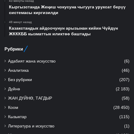
43 минуты назад
Кыргызстанда Жеңиш чокусуна чыгууга уруксат берүү
системасы киргизилди
48 минут назад
Казакстандык айдоочунун арызынан кийин Чүйдүн
ЖКККББ кызматтык иликтөө баштады
Рубрики
Адабият жана искусство
(6)
Аналитика
(46)
Без рубрики
(207)
Дүйнө
(2 183)
ЖАН ДҮЙНӨ, ТАГДЫР
(58)
Коом
(28 450)
Кызыктар
(115)
Литература и искусство
(1)