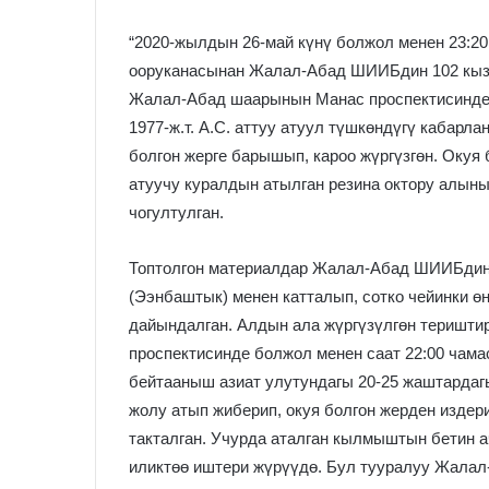
“2020-жылдын 26-май күнү болжол менен 23:2
ооруканасынан Жалал-Абад ШИИБдин 102 кызм
Жалал-Абад шаарынын Манас проспектисинде б
1977-ж.т. А.С. аттуу атуул түшкөндүгү кабар
болгон жерге барышып, кароо жүргүзгөн. Окуя
атуучу куралдын атылган резина октору алын
чогултулган.
Топтолгон материалдар Жалал-Абад ШИИБдин
(Ээнбаштык) менен катталып, сотко чейинки 
дайындалган. Алдын ала жүргүзүлгөн теришт
проспектисинде болжол менен саат 22:00 чам
бейтааныш азиат улутундагы 20-25 жаштардагы 
жолу атып жиберип, окуя болгон жерден издер
такталган. Учурда аталган кылмыштын бетин 
иликтөө иштери жүрүүдө. Бул тууралуу Жала