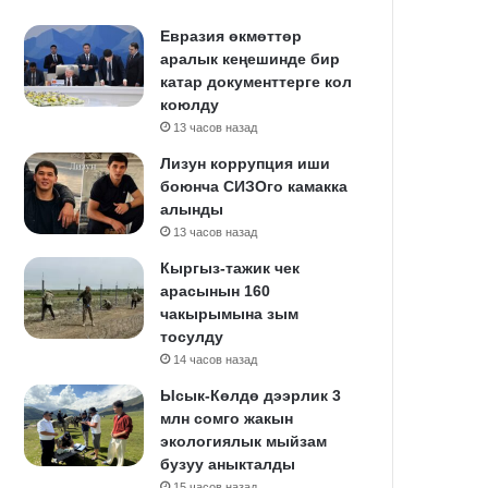
Евразия өкмөттөр
аралык кеңешинде бир
катар документтерге кол
коюлду
13 часов назад
Лизун коррупция иши
боюнча СИЗОго камакка
алынды
13 часов назад
Кыргыз-тажик чек
арасынын 160
чакырымына зым
тосулду
14 часов назад
Ысык-Көлдө дээрлик 3
млн сомго жакын
экологиялык мыйзам
бузуу аныкталды
15 часов назад