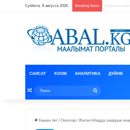
Суббота, 8 августа 2026
Лизун корруп
Breaking News
САЯСАТ
КООМ
АНАЛИТИКА
ДҮЙНӨ
Random Article
Поиск
Башкы бет
/
Окуялар
/
Жалал-Абадда шаардык кеңе