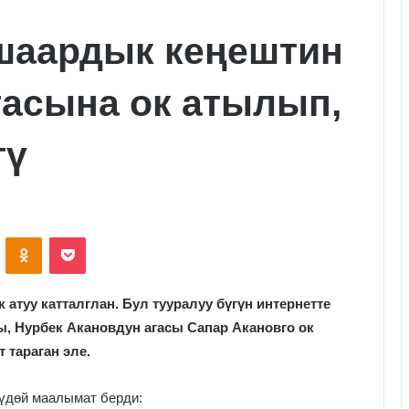
шаардык кеңештин
асына ок атылып,
тү
VKontakte
Odnoklassniki
Pocket
 атуу катталглан. Бул тууралуу бүгүн интернетте
 Нурбек Акановдун агасы Сапар Акановго ок
 тараган эле.
үдөй маалымат берди: