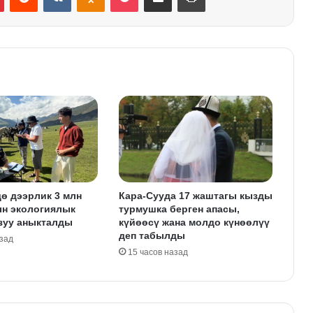
ө дээрлик 3 млн
Кара-Сууда 17 жаштагы кызды
ын экологиялык
турмушка берген апасы,
зуу аныкталды
күйөөсү жана молдо күнөөлүү
деп табылды
азад
15 часов назад