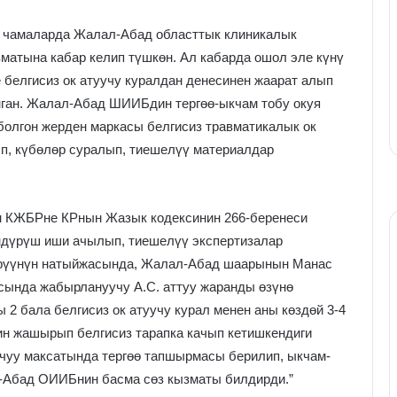
0 чамаларда Жалал-Абад областтык клиникалык
атына кабар келип түшкөн. Ал кабарда ошол эле күнү
елгисиз ок атуучу куралдан денесинен жаарат алып
ланган. Жалал-Абад ШИИБдин тергөө-ыкчам тобу окуя
 болгон жерден маркасы белгисиз травматикалык ок
ып, күбөлөр суралып, тиешелүү материалдар
 КЖБРне КРнын Жазык кодексинин 266-беренеси
өндүрүш иши ачылып, тиешелүү экспертизалар
ирүүнүн натыйжасында, Жалал-Абад шаарынын Манас
асында жабырлануучу А.С. аттуу жаранды өзүнө
2 бала белгисиз ок атуучу курал менен аны көздөй 3-4
ин жашырып белгисиз тарапка качып кетишкендиги
ачуу максатында тергөө тапшырмасы берилип, ыкчам-
л-Абад ОИИБнин басма сөз кызматы билдирди.”