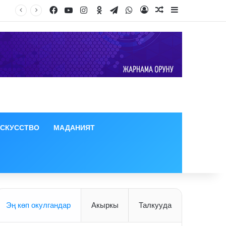
Facebook
YouTube
Instagram
Odnoklassniki
Telegram
WhatsApp
Log In
Random Article
Sidebar
ИСКУССТВО
МАДАНИЯТ
Эң көп окулгандар
Акыркы
Талкууда