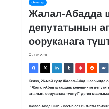
Окуялар
Жалал-Абадда 
депутатынын аг
ооруканага түш
27.05.2020
Facebook
X
LinkedIn
Tumblr
Pinterest
Reddit
Кечээ, 26-май күнү Жалал-Абад шаарында ок
“Жалал-Абад шаардык кеңешинин депутаты,
атылып, ооруканага түштү!”-деген маалымат
Жалал-Абад ОИИБ басма сөз кызматы төмөнк