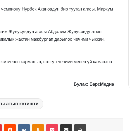
 чемпиону Нурбек Акановдун бир тууган агасы. Маркум
агим Жунусувдун агасы Абдалим Жунусовду атып
ихикалык жактан мажбурлап дарылоо чечими чыккан.
си менен кармалып, соттун чечими менен үй камагына
Булак: БарсМедиа
ты атып кетишти
Pinterest
Reddit
VKontakte
Odnoklassniki
Pocket
Share via Email
Print