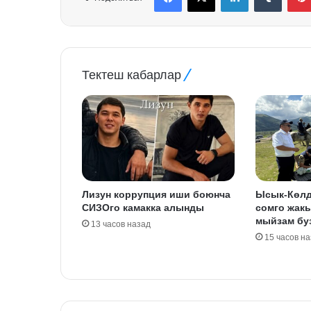
Тектеш кабарлар
Лизун коррупция иши боюнча
Ысык-Көлд
СИЗОго камакка алынды
сомго жак
мыйзам бу
13 часов назад
15 часов н