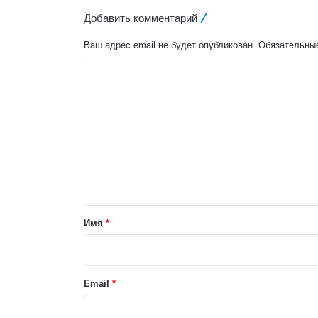
Добавить комментарий
Ваш адрес email не будет опубликован.
Обязательны
К
о
м
м
е
н
т
а
Имя
*
р
и
й
Email
*
*