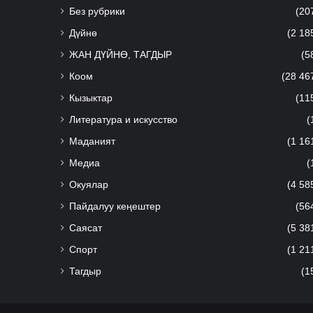
Без рубрики
(20
Дүйнө
(2 18
ЖАН ДҮЙНӨ, ТАГДЫР
(5
Коом
(28 46
Кызыктар
(11
Литература и искусство
(
Маданият
(1 16
Медиа
(
Окуялар
(4 58
Пайдалуу кеңештер
(56
Саясат
(5 38
Спорт
(1 21
Тагдыр
(1