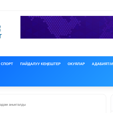
к-Сай» базарында өрт чыкты
СПОРТ
ПАЙДАЛУУ КЕҢЕШТЕР
ОКУЯЛАР
АДАБИЯТ/
 адам аныкталды