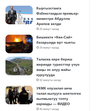
Кыргызстанга
Өзбекстандын премьер-
министри Абдулла
Арипов келди
25 минут назад
Бишкекте «Көк-Сай»
базарында өрт чыкты
29 минут назад
Таласка кире бериш
жеринде туристтер үчүн
жаңы эс алуу жайы
курулууда
32 минуты назад
УКМК опузалап акча
талап кылууга шектелген
кылмыштуу топту
кармады — ВИДЕО
40 минут назад