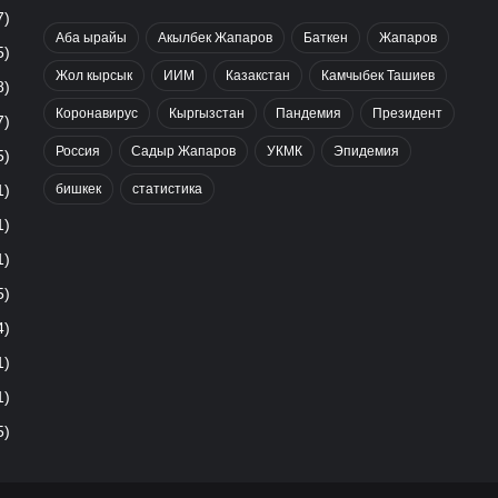
7)
Аба ырайы
Акылбек Жапаров
Баткен
Жапаров
5)
Жол кырсык
ИИМ
Казакстан
Камчыбек Ташиев
8)
Коронавирус
Кыргызстан
Пандемия
Президент
7)
Россия
Садыр Жапаров
УКМК
Эпидемия
5)
бишкек
статистика
1)
1)
1)
5)
4)
1)
1)
5)