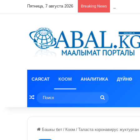
Пятница, 7 августа 2026
Бишкекте «Кө
Breaking News
САЯСАТ
КООМ
АНАЛИТИКА
ДҮЙНӨ
Random Article
Поиск
Башкы бет
/
Коом
/
Таласта коронавирус жуктурган