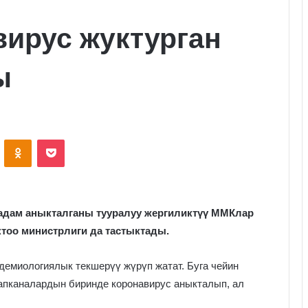
вирус жуктурган
ы
VKontakte
Odnoklassniki
Pocket
 адам аныкталганы тууралуу жергиликтүү ММКлар
тоо министрлиги да тастыктады.
демиологиялык текшерүү жүрүп жатат. Буга чейин
апканалардын биринде коронавирус аныкталып, ал