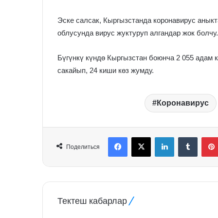
Эске салсак, Кыргызстанда коронавирус аныкта
облусунда вирус жуктуруп алгандар жок болчу.
Бүгүнкү күндө Кыргызстан боюнча 2 055 адам 
сакайып, 24 киши көз жумду.
Коронавирус
Facebook
X
LinkedIn
Tumblr
Поделиться
Тектеш кабарлар