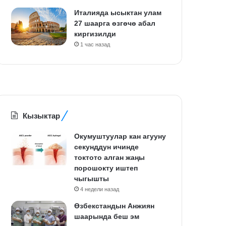
Италияда ысыктан улам
27 шаарга өзгөчө абал
киргизилди
1 час назад
Кызыктар
Окумуштуулар кан агууну
секунддун ичинде
токтото алган жаңы
порошокту иштеп
чыгышты
4 недели назад
Өзбекстандын Анжиян
шаарында беш эм