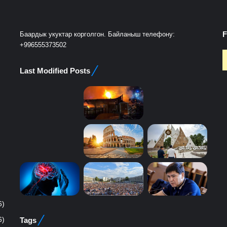
F
Баардык укуктар корголгон. Байланыш телефону:
+996555373502
Last Modified Posts
6)
Tags
6)