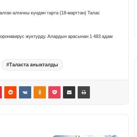
лган алгачкы күндөн тарта (18-марттан) Талас
коронавирус жуктурду. Алардын арасынан 1 483 адам
Таласта аныкталды
Pinterest
Reddit
VKontakte
Odnoklassniki
Pocket
Share via Email
Print