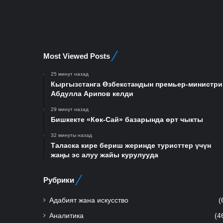
Most Viewed Posts
25 минут назад
Кыргызстанга Өзбекстандын премьер-министри
Абдулла Арипов келди
29 минут назад
Бишкекте «Көк-Сай» базарында өрт чыкты
32 минуты назад
Таласка кире бериш жеринде туристтер үчүн
жаңы эс алуу жайы курулууда
Рубрики
Адабият жана искусство
(
Аналитика
(4