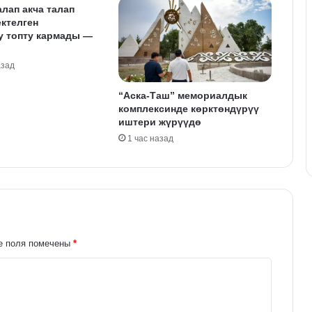
лап акча талап
ктелген
 топту кармады —
азад
“Аска-Таш” мемориалдык
комплексинде көрктөндүрүү
иштери жүрүүдө
1 час назад
е поля помечены
*