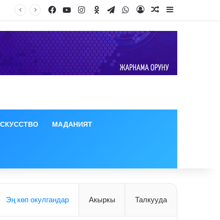
Facebook
YouTube
Instagram
Odnoklassniki
Telegram
WhatsApp
Log In
Random Article
Sidebar
ИСКУССТВО
МАДАНИЯТ
Эң көп окулгандар
Акыркы
Талкууда