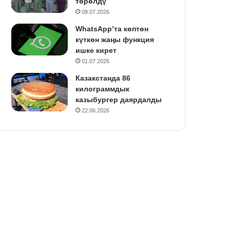
төрөлдү
08.07.2026
WhatsApp’та көптөн
күткөн жаңы функция
ишке кирет
01.07.2026
Казакстанда 86
килограммдык
казыбургер даярдалды
22.06.2026