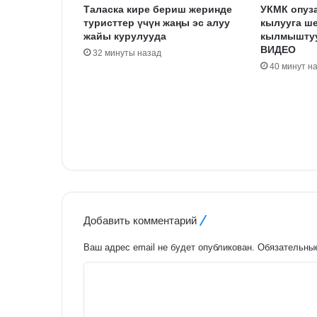
Таласка кире бериш жеринде
УКМК опуза
туристтер үчүн жаңы эс алуу
кылууга ше
жайы курулууда
кылмыштуу
ВИДЕО
32 минуты назад
40 минут н
Добавить комментарий
Ваш адрес email не будет опубликован.
Обязательны
К
о
м