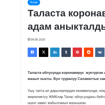
Коом
Таласта корона
адам аныкталд
09.06.2020
Facebook
X
LinkedIn
Tumblr
Pinterest
Reddit
Таласта облусунда коронавирус жуктурган
жазып чыкты. Бул тууралуу Саламаттык сак
Ушу тапта ал дарыгерлердин көзөмөлүндө, эпи
жергиликтүү ЖМКлар Талас облусундагы бейт
ошол замат жабылганын жазышкан.