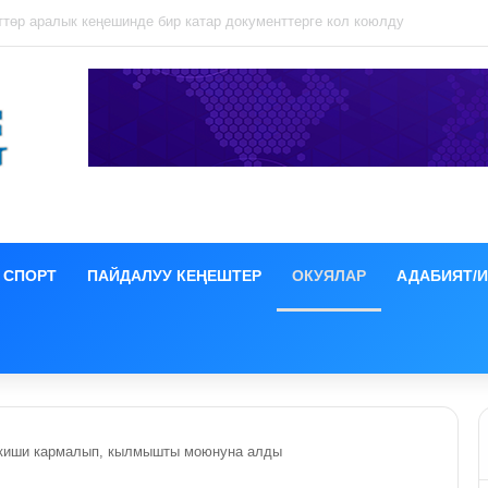
ция иши боюнча СИЗОго камакка алынды
СПОРТ
ПАЙДАЛУУ КЕҢЕШТЕР
ОКУЯЛАР
АДАБИЯТ/
 киши кармалып, кылмышты моюнуна алды