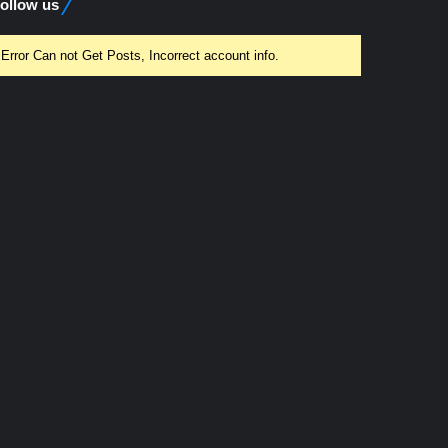
ollow us
Error Can not Get Posts, Incorrect account info.