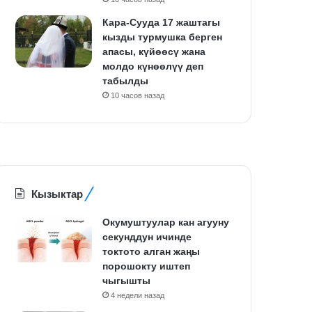
Кара-Сууда 17 жаштагы
кызды турмушка берген
апасы, күйөөсү жана
молдо күнөөлүү деп
табылды
10 часов назад
Кызыктар
Окумуштуулар кан агууну
секунддун ичинде
токтото алган жаңы
порошокту иштеп
чыгышты
4 недели назад