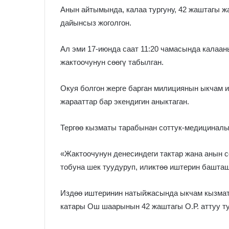
Анын айтымында, калаа тургуну, 42 жаштагы ж
дайынсыз жоголгон.
Ал эми 17-июнда саат 11:20 чамасында калаа
жактоочунун сөөгү табылган.
Окуя болгон жерге барган милициянын ыкчам и
жарааттар бар экендигин аныктаган.
Тергөө кызматы тарабынан соттук-медициналы
«Жактоочунун денесиндеги тактар жана анын 
тобуна шек туудуруп, иликтөө иштерин башта
Издөө иштеринин натыйжасында ыкчам кызмат
катары Ош шаарынын 42 жаштагы О.Р. аттуу т