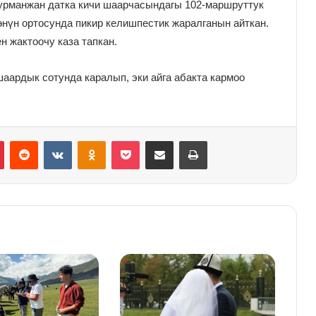
Курманжан датка кичи шаарчасындагы 102-маршруттук
нүн ортосунда пикир келишпестик жаралганын айткан.
 жактоочу каза тапкан.
ардык сотунда каралып, эки айга абакта кармоо
Pinterest
Reddit
VKontakte
Odnoklassniki
Pocket
Share via Email
Print