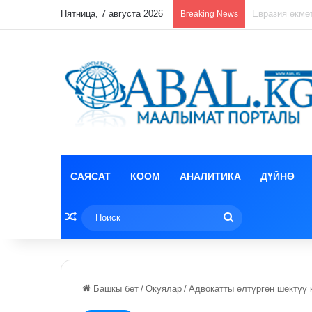
Пятница, 7 августа 2026
Лизун корруп
Breaking News
САЯСАТ
КООМ
АНАЛИТИКА
ДҮЙНӨ
Random Article
Поиск
Башкы бет
/
Окуялар
/
Адвокатты өлтүргөн шектүү