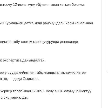
актоочу 12-июнь күнү үйүнөн чыгып кеткен боюнча
нын Курманжан датка кичи районундагы Увам каналынан
ликтөө тобу сөөктү кароо учурунда денесинде
к экспертиза дайындалган.
сөөгү сууда кийимчен табылгандыгы ыкчам-иликтөө
шты», — деди Сыдыков.
керлер тарабынан 17-июнь күнү анын өлүмүнө шектүү
ургуну кармалды.