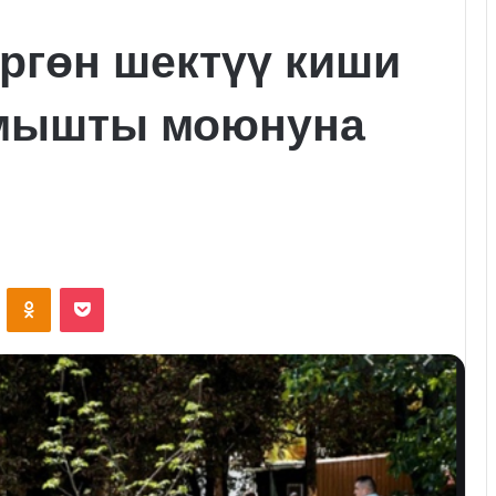
ргөн шектүү киши
мышты моюнуна
VKontakte
Odnoklassniki
Pocket