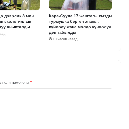
ө дээрлик 3 млн
Кара-Сууда 17 жаштагы кызды
ын экологиялык
турмушка берген апасы,
зуу аныкталды
күйөөсү жана молдо күнөөлүү
деп табылды
азад
10 часов назад
е поля помечены
*