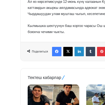
Ал өз көрсөтмөсүндө 12-июнь күнү калаанын 
каттамдын акыркы аялдамасында адвокат экөө
Чырдашуудан улам мушташ чыгып, кесепетинен
Кылмышка шектүүнүн баш коргоо чарасы Ош ша
боюнча чечими чыкты.
Facebook
X
LinkedIn
Tumblr
Поделиться
Тектеш кабарлар