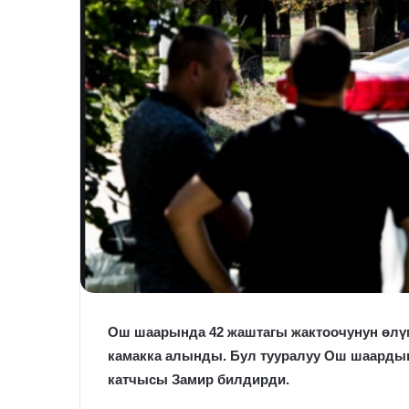
Ош шаарында 42 жаштагы жактоочунун өлүм
камакка алынды.
Бул тууралуу Ош шаарды
катчысы Замир билдирди.