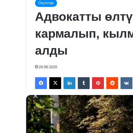
Окуялар
Адвокатты өлтү
кармалып, кыл
алды
20.06.2020
Facebook
X
LinkedIn
Tumblr
Pinterest
Reddit