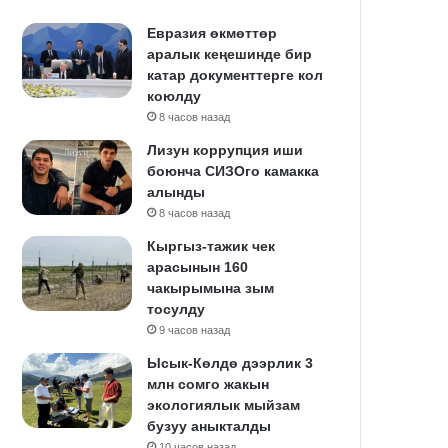
Евразия өкмөттөр
аралык кеңешинде бир
катар документтерге кол
коюлду
8 часов назад
Лизун коррупция иши
боюнча СИЗОго камакка
алынды
8 часов назад
Кыргыз-тажик чек
арасынын 160
чакырымына зым
тосулду
9 часов назад
Ысык-Көлдө дээрлик 3
млн сомго жакын
экологиялык мыйзам
бузуу аныкталды
10 часов назад