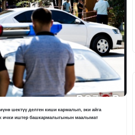
үнө шектүү делген киши кармалып, эки айга
к ички иштер башкармалыгынын маалымат