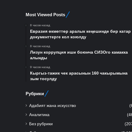
Most Viewed Posts
8 часов назад
Евразия өкмөттөр аралык кеңешинде бир катар
документтерге кол коюлду
8 часов назад
Лизун коррупция иши боюнча СИЗОго камакка
алынды
9 часов назад
Кыргыз-тажик чек арасынын 160 чакырымына
зым тосулду
Рубрики
Адабият жана искусство
(
Аналитика
(4
Без рубрики
(20