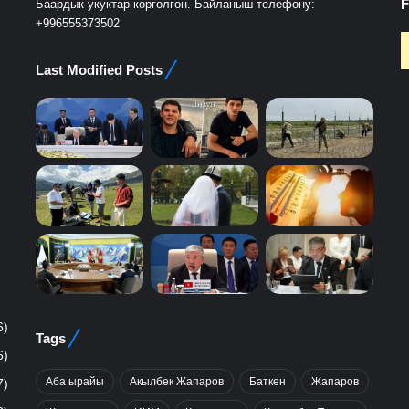
F
Баардык укуктар корголгон. Байланыш телефону:
+996555373502
Last Modified Posts
6)
Tags
6)
Аба ырайы
Акылбек Жапаров
Баткен
Жапаров
7)