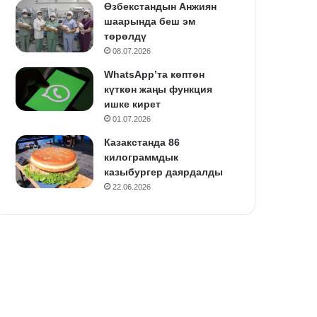
Өзбекстандын Анжиян
шаарында беш эм
төрөлдү
08.07.2026
WhatsApp’та көптөн
күткөн жаңы функция
ишке кирет
01.07.2026
Казакстанда 86
килограммдык
казыбургер даярдалды
22.06.2026