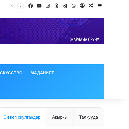
Facebook
YouTube
Instagram
Odnoklassniki
Telegram
WhatsApp
Log In
Random Article
Sidebar
ИСКУССТВО
МАДАНИЯТ
Эң көп окулгандар
Акыркы
Талкууда