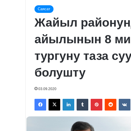
Саясат
Жайыл районун
айылынын 8 ми
тургуну таза су
болушту
03.09.2020
Facebook
X
LinkedIn
Tumblr
Pinterest
Reddit