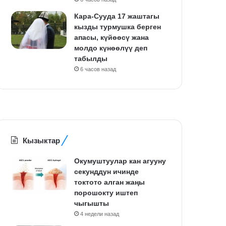
Кара-Сууда 17 жаштагы
кызды турмушка берген
апасы, күйөөсү жана
молдо күнөөлүү деп
табылды
6 часов назад
Кызыктар
Окумуштуулар кан агууну
секунддун ичинде
токтото алган жаңы
порошокту иштеп
чыгышты
4 недели назад