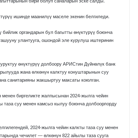
багыттарынын бири болуп саналарын эске салды.
түрүү ишинде маанилүү маселе экенин белгиледи.
ү бийлик органдарын бул багытты өнүктүрүү боюнча
ташууну улантууга, ошондой эле курулуш иштеринин
туруктуу өнүктүрүү долбоору АРИСтин Дүйнөлүк банк
рылууда жана өлкөнүн калктуу конуштарынын суу
ана санитарияны жакшыртуу максаты коюлган.
 менен биргеликте жалпысынан 2024-жылга чейин
ты таза суу менен камсыз кылуу боюнча долбоорлорду
лгилегендей, 2024-жылга чейин калкты таза суу менен
тарында чечилет — өлкөнүн 822 айылы таза сууга