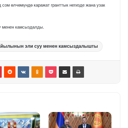
сом өлчөмүндө каражат гранттык негизде жана узак
у менен камсыздалды.
айылынын эли суу менен камсыздалышты
Pinterest
Reddit
VKontakte
Odnoklassniki
Pocket
Share via Email
Print