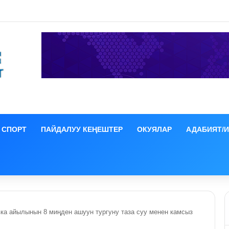
ция иши боюнча СИЗОго камакка алынды
СПОРТ
ПАЙДАЛУУ КЕҢЕШТЕР
ОКУЯЛАР
АДАБИЯТ/
а айылынын 8 миңден ашуун тургуну таза суу менен камсыз