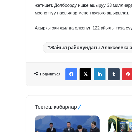
жетишет. Долбоорду ишке ашыруу 33 миллиард 
мөөнөттүү насыялар менен жүзөгө ашырылат.
Акыркы эки жылда өлкөнүн 122 айылы таза су
Жайыл районундагы Алексеевка 
Facebook
X
LinkedIn
Tumblr
Поделиться
Тектеш кабарлар