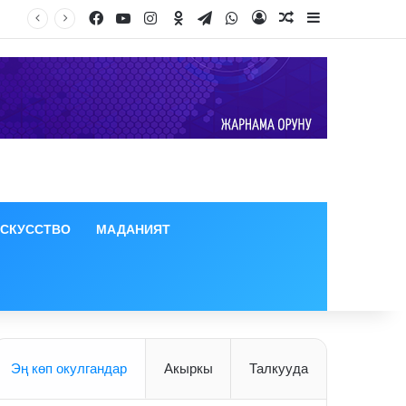
Facebook
YouTube
Instagram
Odnoklassniki
Telegram
WhatsApp
Log In
Random Article
Sidebar
ИСКУССТВО
МАДАНИЯТ
Эң көп окулгандар
Акыркы
Талкууда