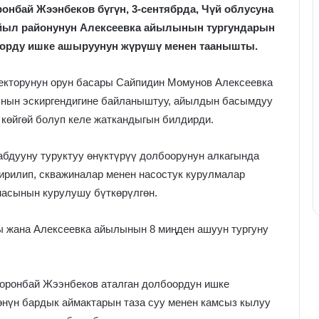
нбай Жээнбеков бүгүн, 3-сентябрда, Чүй облусуна
йыл районунун Алексеевка айылынын тургундарын
оорду ишке ашыруунун жүрүшү менен таанышты.
ректорунун орун басары Сайпидин Момунов Алексеевка
ынын эскиргендигине байланыштуу, айылдын басымдуу
 көйгөй болуп келе жаткандыгын билдирди.
абдууну туруктуу өнүктүрүү долбоорунун алкагында
рилип, скважиналар менен насостук курулмалар
масынын курулушу бүткөрүлгөн.
ы жана Алексеевка айылынын 8 миңден ашуун тургуну
оронбай Жээнбеков аталган долбоордун ишке
нүн бардык аймактарын таза суу менен камсыз кылуу