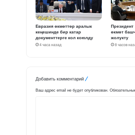
Евразия өкмөттөр аралык
Президент
кеңешинде бир катар
өкмөт баш
документтерге кол коюлду
жолукту
4 часа назад
8 часов наз
Добавить комментарий
Ваш адрес email не будет опубликован.
Обязательны
К
о
м
м