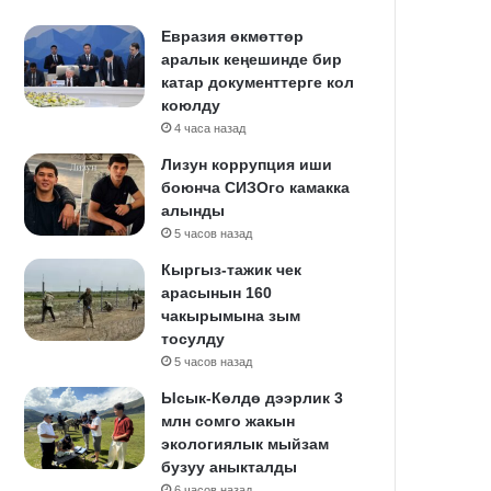
Евразия өкмөттөр
аралык кеңешинде бир
катар документтерге кол
коюлду
4 часа назад
Лизун коррупция иши
боюнча СИЗОго камакка
алынды
5 часов назад
Кыргыз-тажик чек
арасынын 160
чакырымына зым
тосулду
5 часов назад
Ысык-Көлдө дээрлик 3
млн сомго жакын
экологиялык мыйзам
бузуу аныкталды
6 часов назад