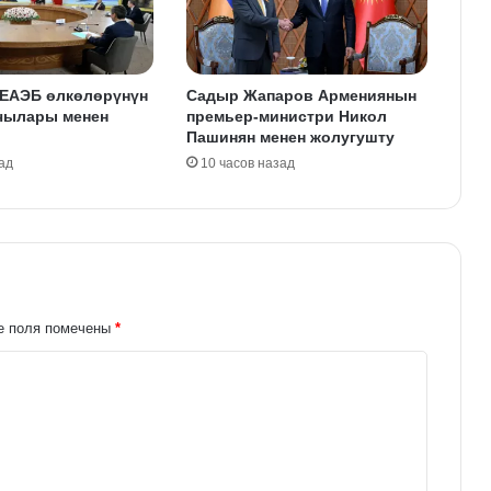
 ЕАЭБ өлкөлөрүнүн
Садыр Жапаров Армениянын
чылары менен
премьер-министри Никол
Пашинян менен жолугушту
ад
10 часов назад
е поля помечены
*