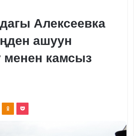
дагы Алексеевка
ңден ашуун
у менен камсыз
VKontakte
Odnoklassniki
Pocket