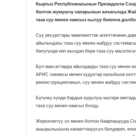
Кыргыз Республикасынын Президенти Сооро
болгон жумушчу сапарынын алкагында Жа
таза суу менен камсыз кылуу боюнча долб
Суу ресурстары мамлекеттик агенттигинин ди
айылындагы таза суу менен жабдуу системас
бөлүгүндө көп жылдан бери таза суу маселеси
Бул максаттарда айылдарды таза суу менен ж
АРИС линиясы менен кудуктар калыбына келти
реконструкцияланып, суу менен жабдуу систе
Бүгүнкү күндө бардык курулуш иштери аяктад
таза суу менен камсыз болду.
Жергиликтүү эл менен болгон баарлашууда Со
ашырылышына канааттануусун билдирип, өлкө