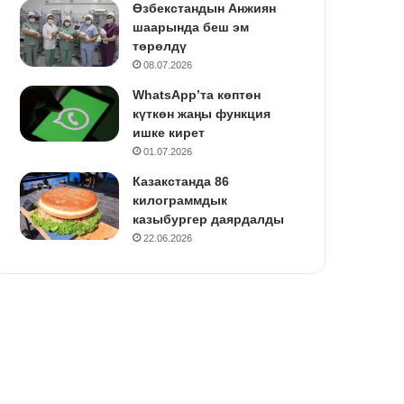
Өзбекстандын Анжиян
шаарында беш эм
төрөлдү
08.07.2026
WhatsApp’та көптөн
күткөн жаңы функция
ишке кирет
01.07.2026
Казакстанда 86
килограммдык
казыбургер даярдалды
22.06.2026