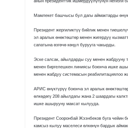
анын президенттик ишмердүүлүгүнүн негизги 
Мамлекет башчысы бул дагы аймактарды өнүк
Президент жергиликтүү бийлик менен тиешелү
эл аралык өнөктөштөр менен жигердүү кызмат
сапатына өзгөчө көңүл бурууга чакырды.
Эске салсак, айылдарды суу менен жабдууну 
менен биргелешкен линиясы боюнча ишке ашы
менен жабдуу системасын реабилитациялоо ж
АРИС өнүктүрүү боюнча эл аралык өнөктөштөр
өлкөдөгү 208 айылдагы жана 2 шаардагы калк
ишке ашырууну максат кылууда.
Президент Сооронбай Жээнбеков буга чейин бе
камсыз кылуу маселеси өлкөнүн бардык аймак