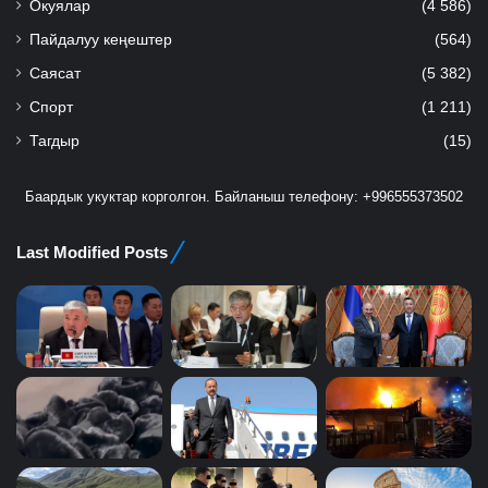
Окуялар
(4 586)
Пайдалуу кеңештер
(564)
Саясат
(5 382)
Спорт
(1 211)
Тагдыр
(15)
Баардык укуктар корголгон. Байланыш телефону: +996555373502
Last Modified Posts