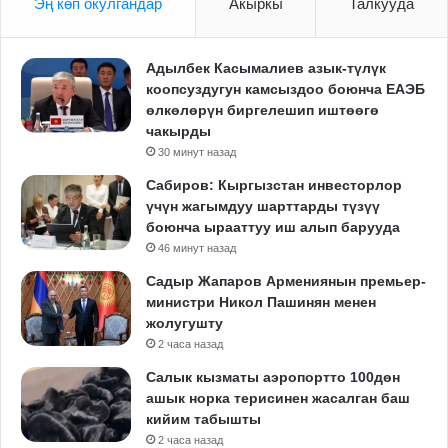
Эң көп окулгандар
Акыркы
Талкууда
Адылбек Касымалиев азык-түлүк
коопсуздугун камсыздоо боюнча ЕАЭБ
өлкөлөрүн биргелешип иштөөгө
чакырды
30 минут назад
Сабиров: Кыргызстан инвесторлор
үчүн жагымдуу шарттарды түзүү
боюнча ырааттуу иш алып барууда
46 минут назад
Садыр Жапаров Армениянын премьер-
министри Никол Пашинян менен
жолугушту
2 часа назад
Салык кызматы аэропортто 100дөн
ашык норка терисинен жасалган баш
кийим табышты
2 часа назад