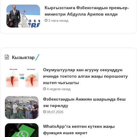
Кыргызстанга Өзбекстандын премьер-
министри Абдулла Арипов келди
3 часа назад
Кызыктар
Окумуштуулар кан агууну секунддун
ичинде токтото алган жаңы порошокту
иштеп чыгышты
4 недели назад
Өзбекстандын Анжиян шаарында беш
эм төрөлдү
08.07.2026
WhatsApp’та көптөн күткөн жаңы
функция ишке кирет