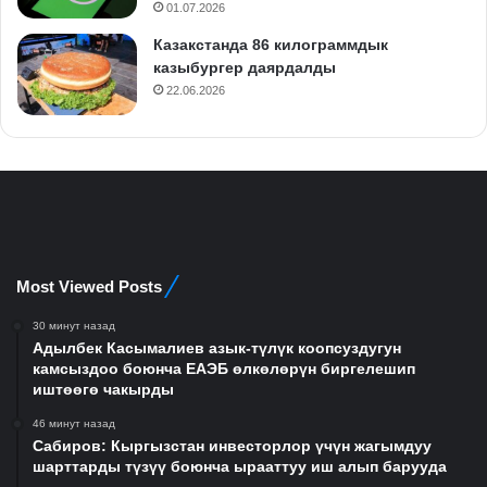
01.07.2026
Казакстанда 86 килограммдык
казыбургер даярдалды
22.06.2026
Most Viewed Posts
30 минут назад
Адылбек Касымалиев азык-түлүк коопсуздугун
камсыздоо боюнча ЕАЭБ өлкөлөрүн биргелешип
иштөөгө чакырды
46 минут назад
Сабиров: Кыргызстан инвесторлор үчүн жагымдуу
шарттарды түзүү боюнча ырааттуу иш алып барууда