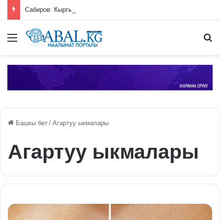
Сабиров: Кыргызстан инвесторлор үчүн жагымдуу шарттарды түзүү боюнча ырааттуу иш алып барууда
Меню
П
Башкы бет
/
Агартуу ыкмалары
Агартуу ыкмалары