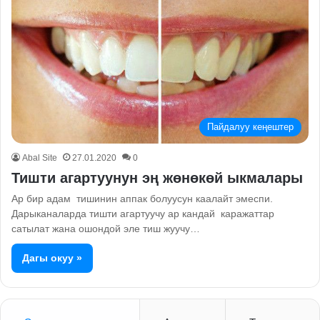
Пайдалуу кеңештер
Abal Site
27.01.2020
0
Тишти агартуунун эң жөнөкөй ыкмалары
Ар бир адам тишинин аппак болуусун каалайт эмеспи.
Дарыканаларда тишти агартуучу ар кандай каражаттар
сатылат жана ошондой эле тиш жуучу…
Дагы окуу »