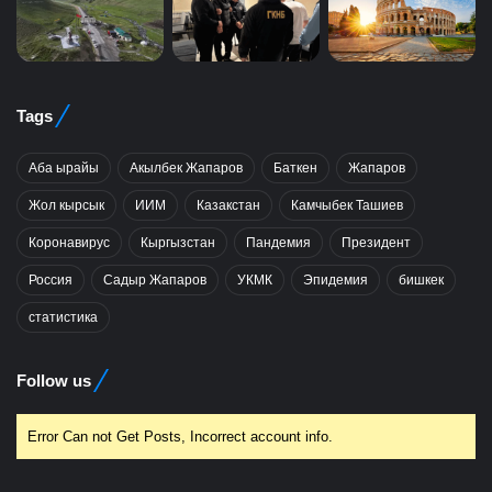
Tags
Аба ырайы
Акылбек Жапаров
Баткен
Жапаров
Жол кырсык
ИИМ
Казакстан
Камчыбек Ташиев
Коронавирус
Кыргызстан
Пандемия
Президент
Россия
Садыр Жапаров
УКМК
Эпидемия
бишкек
статистика
Follow us
Error Can not Get Posts, Incorrect account info.