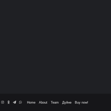
book
ouTube
Instagram
Odnoklassniki
Telegram
WhatsApp
Home
About
Team
Дүйнө
Buy now!