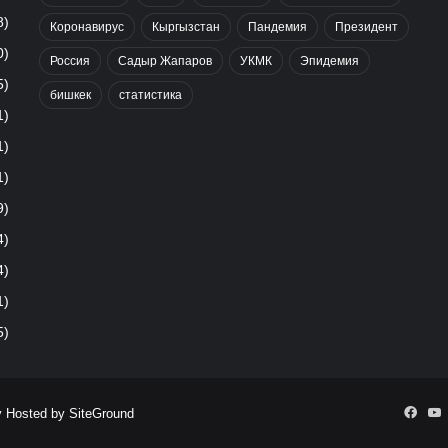
8)
Коронавирус
Кыргызстан
Пандемия
Президент
0)
Россия
Садыр Жапаров
УКМК
Эпидемия
5)
бишкек
статистика
1)
1)
1)
9)
4)
4)
1)
5)
Face
Y
y Hosted by
SiteGround