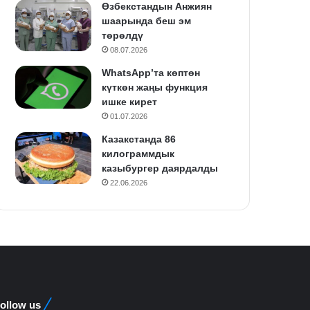
Өзбекстандын Анжиян
шаарында беш эм
төрөлдү
08.07.2026
WhatsApp’та көптөн
күткөн жаңы функция
ишке кирет
01.07.2026
Казакстанда 86
килограммдык
казыбургер даярдалды
22.06.2026
ollow us