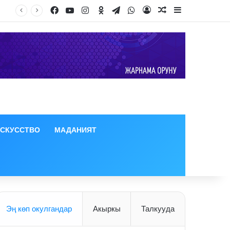
Facebook
YouTube
Instagram
Odnoklassniki
Telegram
WhatsApp
Log In
Random Article
Sidebar
ИСКУССТВО
МАДАНИЯТ
Эң көп окулгандар
Акыркы
Талкууда