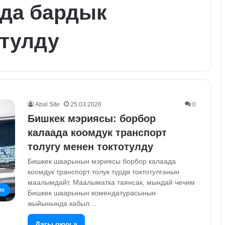
да бардык
отулду
Abal Site
25.03.2020
0
Бишкек мэриясы: борбор
калаада коомдук транспорт
толугу менен токтотулду
Бишкек шаарынын мэриясы борбор калаада
коомдук транспорт толук түрдө токтотулганын
маалымдайт. Маалыматка таянсак, мындай чечим
ом
Бишкек шаарынын комендатурасынын
жыйынында кабыл…
Дагы окуу »