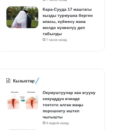
Кара-Сууда 17 жаштагы
кызды турмушка берген
апасы, күйөөсү жана
молдо күнөөлүү деп
табылды
7 часов назад
Кызыктар
Окумуштуулар кан агууну
секунддун ичинде
токтото алган жаңы
порошокту иштеп
чыгышты
4 недели назад