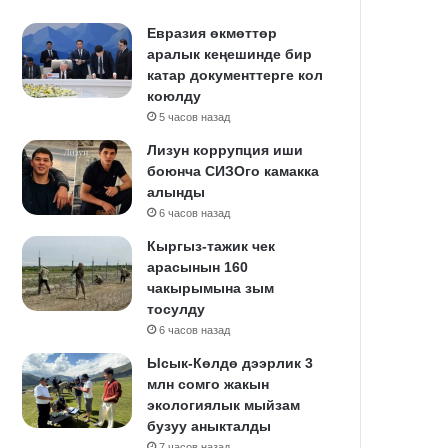
Евразия өкмөттөр
аралык кеңешинде бир
катар документтерге кол
коюлду
5 часов назад
Лизун коррупция иши
боюнча СИЗОго камакка
алынды
6 часов назад
Кыргыз-тажик чек
арасынын 160
чакырымына зым
тосулду
6 часов назад
Ысык-Көлдө дээрлик 3
млн сомго жакын
экологиялык мыйзам
бузуу аныкталды
7 часов назад