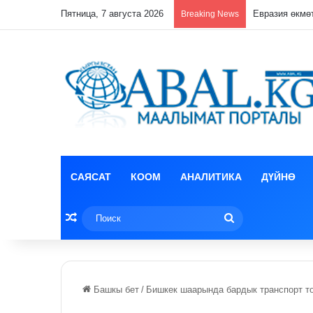
Пятница, 7 августа 2026
Лизун корруп
Breaking News
САЯСАТ
КООМ
АНАЛИТИКА
ДҮЙНӨ
Random Article
Поиск
Башкы бет
/
Бишкек шаарында бардык транспорт т