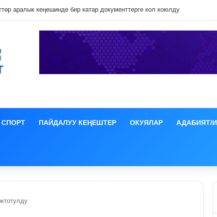
ция иши боюнча СИЗОго камакка алынды
СПОРТ
ПАЙДАЛУУ КЕҢЕШТЕР
ОКУЯЛАР
АДАБИЯТ/
октотулду