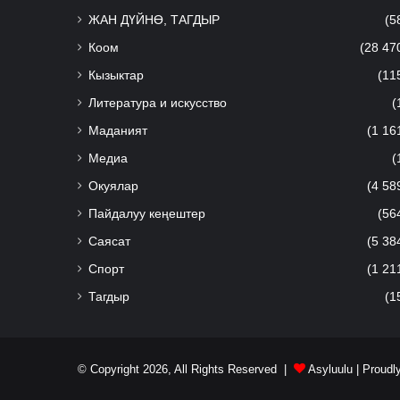
ЖАН ДҮЙНӨ, ТАГДЫР
(5
Коом
(28 47
Кызыктар
(11
Литература и искусство
(
Маданият
(1 16
Медиа
(
Окуялар
(4 58
Пайдалуу кеңештер
(56
Саясат
(5 38
Спорт
(1 21
Тагдыр
(1
© Copyright 2026, All Rights Reserved |
Asyluulu
| Proudl