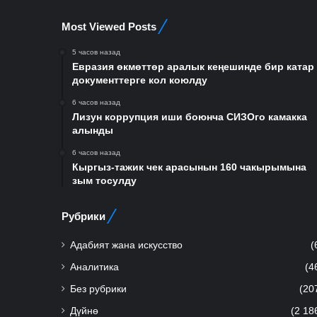
Most Viewed Posts
5 часов назад
Евразия өкмөттөр аралык кеңешинде бир катар
документтерге кол коюлду
6 часов назад
Лизун коррупция иши боюнча СИЗОго камакка
алынды
6 часов назад
Кыргыз-тажик чек арасынын 160 чакырымына
зым тосулду
Рубрики
Адабият жана искусство
(
Аналитика
(4
Без рубрики
(20
Дүйнө
(2 18