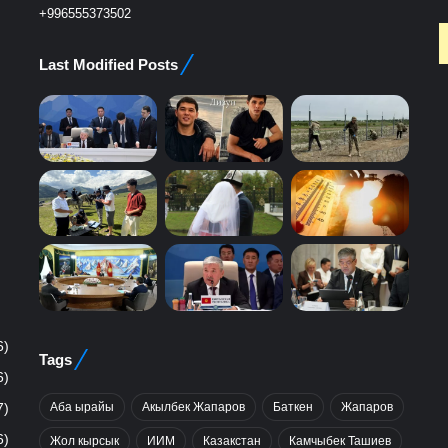
+996555373502
Last Modified Posts
6)
Tags
6)
Аба ырайы
Акылбек Жапаров
Баткен
Жапаров
7)
6)
Жол кырсык
ИИМ
Казакстан
Камчыбек Ташиев