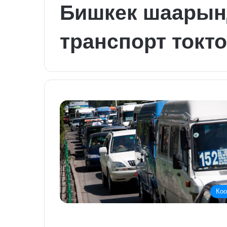
Бишкек шаарын
транспорт токт
Ко