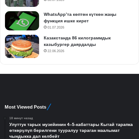
WhatsApp’та көптөн күткөн жаңы
функция ишке кирет
01.07.2026
Казакстанда 86 килограммдык
казыбургер даярдалды
22.06.2026
Most Viewed Posts
18 минут назад
Улуттук тарых музейинин 4–5-кабаттары Кытай тарапка
өткөрүлүп берилгени тууралуу тараган маалымат
чындыкка дал келбейт