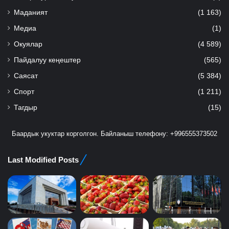
Маданият
(1 163)
Медиа
(1)
Окуялар
(4 589)
Пайдалуу кеңештер
(565)
Саясат
(5 384)
Спорт
(1 211)
Тагдыр
(15)
Баардык укуктар корголгон. Байланыш телефону: +996555373502
Last Modified Posts