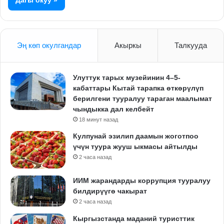
Эң көп окулгандар
Акыркы
Талкууда
Улуттук тарых музейинин 4–5-
кабаттары Кытай тарапка өткөрүлүп
берилгени тууралуу тараган маалымат
чындыкка дал келбейт
18 минут назад
Кулпунай эзилип даамын жоготпоо
үчүн туура жууш ыкмасы айтылды
2 часа назад
ИИМ жарандарды коррупция тууралуу
билдирүүгө чакырат
2 часа назад
Кыргызстанда маданий туристтик