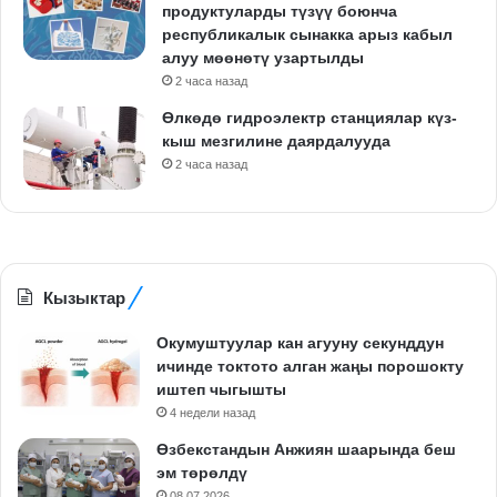
продуктуларды түзүү боюнча
республикалык сынакка арыз кабыл
алуу мөөнөтү узартылды
2 часа назад
Өлкөдө гидроэлектр станциялар күз-
кыш мезгилине даярдалууда
2 часа назад
Кызыктар
Окумуштуулар кан агууну секунддун
ичинде токтото алган жаңы порошокту
иштеп чыгышты
4 недели назад
Өзбекстандын Анжиян шаарында беш
эм төрөлдү
08.07.2026