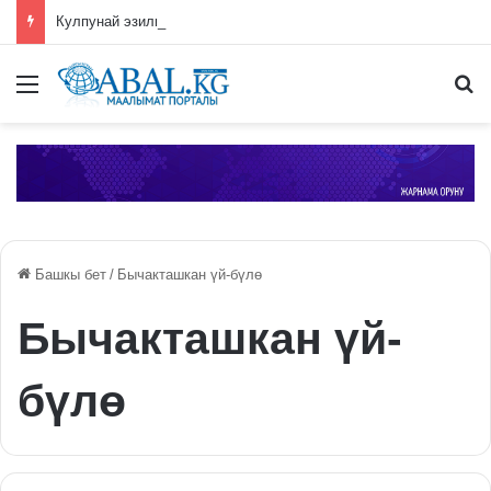
Кулпунай эзилип даамын жоготпоо үчүн туура жууш ыкмасы айтылды
Меню
П
Башкы бет
/
Бычакташкан үй-бүлө
Бычакташкан үй-
бүлө