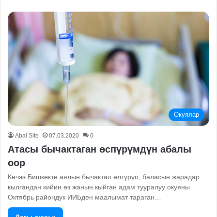
Окуялар
Abal Site
07.03.2020
0
Атасы бычактаган өспүрүмдүн абалы
оор
Кечээ Бишкекте аялын бычактап өлтүрүп, баласын жарадар
кылгандан кийин өз жанын кыйган адам тууралуу окуяны
Октябрь райондук ИИБден маалымат тараган…
Дагы окуу »