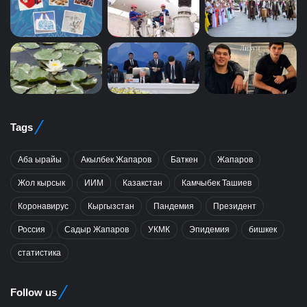
Tags
Аба ырайы
Акылбек Жапаров
Баткен
Жапаров
Жол кырсык
ИИМ
Казакстан
Камчыбек Ташиев
Коронавирус
Кыргызстан
Пандемия
Президент
Россия
Садыр Жапаров
УКМК
Эпидемия
бишкек
статистика
Follow us