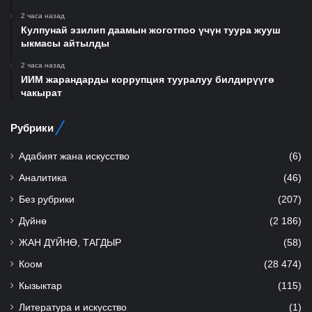
2 часа назад
Кулпунай эзилип даамын жоготпоо үчүн туура жууш
ыкмасы айтылды
2 часа назад
ИИМ жарандарды коррупция тууралуу билдирүүгө
чакырат
Рубрики
Адабият жана искусство
(6)
Аналитика
(46)
Без рубрики
(207)
Дүйнө
(2 186)
ЖАН ДҮЙНӨ, ТАГДЫР
(58)
Коом
(28 474)
Кызыктар
(115)
Литература и искусство
(1)