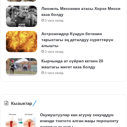
Лионель Мессинин атасы Хорхе Месси
каза болду
3 часа назад
Астрономдор Күндүн бетинин
тарыхтагы эң деталдуу сүрөттөрүн
алышты
3 часа назад
Кырчында ат сүйрөп кеткен 20
жаштагы жигит каза болду
3 часа назад
Кызыктар
Окумуштуулар кан агууну секунддун
ичинде токтото алган жаңы порошокту
иштеп чыгышты