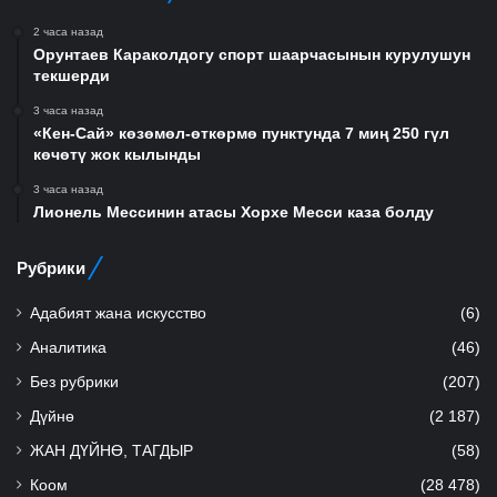
2 часа назад
Орунтаев Караколдогу спорт шаарчасынын курулушун
текшерди
3 часа назад
«Кен-Сай» көзөмөл-өткөрмө пунктунда 7 миң 250 гүл
көчөтү жок кылынды
3 часа назад
Лионель Мессинин атасы Хорхе Месси каза болду
Рубрики
Адабият жана искусство
(6)
Аналитика
(46)
Без рубрики
(207)
Дүйнө
(2 187)
ЖАН ДҮЙНӨ, ТАГДЫР
(58)
Коом
(28 478)