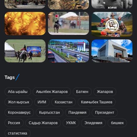
Tags
Аба ырайы
Акылбек Жапаров
Баткен
Жапаров
Жол кырсык
ИИМ
Казакстан
Камчыбек Ташиев
Коронавирус
Кыргызстан
Пандемия
Президент
Россия
Садыр Жапаров
УКМК
Эпидемия
бишкек
статистика