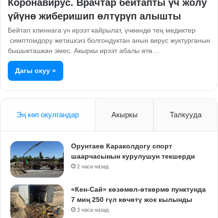
Коронавирус. Врачтар бейтапты үч жолу
үйүнө жиберишип өлтүрүп алышты
Бейтап клиниага үч ирээт кайрылат, үчөөндө тең медиктер
симптомдору жетишсиз болгондуктан анын вирус жуктурганын
бышыкташкан эмес. Акыркы ирээт абалы өтө…
Дагы окуу »
Эң көп окулгандар
Акыркы
Талкууда
Орунтаев Караколдогу спорт
шаарчасынын курулушун текшерди
2 часа назад
«Кен-Сай» көзөмөл-өткөрмө пунктунда
7 миң 250 гүл көчөтү жок кылынды
3 часа назад