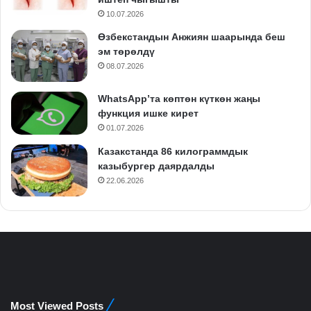
10.07.2026
Өзбекстандын Анжиян шаарында беш
эм төрөлдү
08.07.2026
WhatsApp’та көптөн күткөн жаңы
функция ишке кирет
01.07.2026
Казакстанда 86 килограммдык
казыбургер даярдалды
22.06.2026
Most Viewed Posts