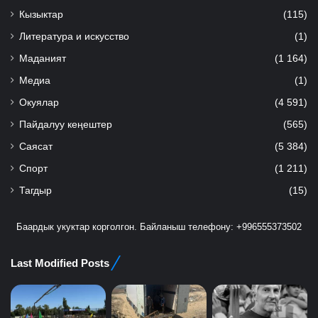
Кызыктар
(115)
Литература и искусство
(1)
Маданият
(1 164)
Медиа
(1)
Окуялар
(4 591)
Пайдалуу кеңештер
(565)
Саясат
(5 384)
Спорт
(1 211)
Тагдыр
(15)
Баардык укуктар корголгон. Байланыш телефону: +996555373502
Last Modified Posts