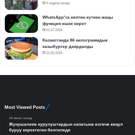
4 недели назад
WhatsApp’та көптөн күткөн жаңы
функция ишке кирет
01.07.2026
Казакстанда 86 килограммдык
казыбургер даярдалды
22.06.2026
Most Viewed Posts
16 минут назад
Жунушалиев курулуштардын сапатына өзгөчө көңүл
буруу керектигин белгиледи