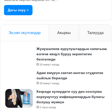
Дагы окуу »
Эң көп окулгандар
Акыркы
Талкууда
Жунушалиев курулуштардын сапатына
өзгөчө көңүл буруу керектигин
белгиледи
16 минут назад
Адам өмүрүн сактап калган студентке
сыйлык берилди
18 минут назад
Кеңседе кулердеги суу ден соолукка
коркунучтуу инфекциялардын булагы
болушу мүмкүн
2 часа назад