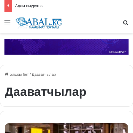
Адам өмүрүн сактап калган студентке сыйлык берилди
Меню
П
Башкы бет
/
Дааватчылар
Дааватчылар