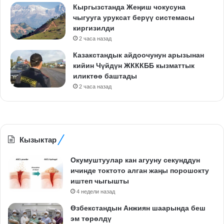
Кыргызстанда Жеңиш чокусуна
чыгууга уруксат берүү системасы
киргизилди
2 часа назад
Казакстандык айдоочунун арызынан
кийин Чүйдүн ЖКККББ кызматтык
иликтөө баштады
2 часа назад
Кызыктар
Окумуштуулар кан агууну секунддун
ичинде токтото алган жаңы порошокту
иштеп чыгышты
4 недели назад
Өзбекстандын Анжиян шаарында беш
эм төрөлдү