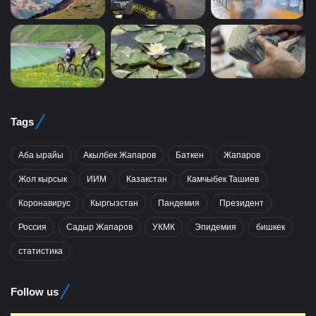
Tags
Аба ырайы
Акылбек Жапаров
Баткен
Жапаров
Жол кырсык
ИИМ
Казакстан
Камчыбек Ташиев
Коронавирус
Кыргызстан
Пандемия
Президент
Россия
Садыр Жапаров
УКМК
Эпидемия
бишкек
статистика
Follow us