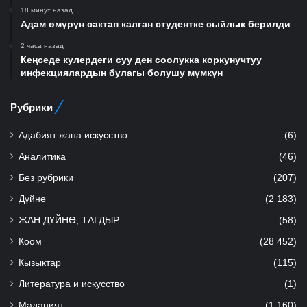
18 минут назад
Адам өмүрүн сактап калган студентке сыйлык берилди
2 часа назад
Кеңседе кулердеги суу ден соолукка коркунучтуу
инфекциялардын булагы болушу мүмкүн
Рубрики
Адабият жана искусство
(6)
Аналитика
(46)
Без рубрики
(207)
Дүйнө
(2 183)
ЖАН ДҮЙНӨ, ТАГДЫР
(58)
Коом
(28 452)
Кызыктар
(115)
Литература и искусство
(1)
Маданият
(1 160)