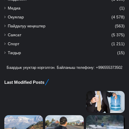
Медиа
(1)
Окуялар
(4 578)
Пайдалуу кеңештер
(563)
Саясат
(5 375)
Спорт
(1 211)
Тагдыр
(15)
Баардык укуктар корголгон. Байланыш телефону: +996555373502
Last Modified Posts