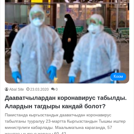
Коом
Abal Site
23.03.2020
0
Дааватчылардан коронавирус табылды.
Алардын тагдыры кандай болот?
Пакистанда кыргызстандык дааватчыдан коронавирус
табылганы тууралуу 23-мартта Кыргызстандын Тышкы иштер
министрлиги кабарлады. Маалыматына караганда, 57
жаштагы кыргыз жараны 60, 42…