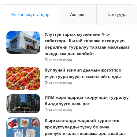
Эң көп окулгандар
Акыркы
Талкууда
Улуттук тарых музейинин 4–5-
кабаттары Кытай тарапка өткөрүлүп
берилгени тууралуу тараган маалымат
чындыкка дал келбейт
12 часов назад
Кулпунай эзилип даамын жоготпоо
үчүн туура жууш ыкмасы айтылды
14 часов назад
ИИМ жарандарды коррупция тууралуу
билдирүүгө чакырат
14 часов назад
Кыргызстанда маданий туристтик
продуктуларды түзүү боюнча
республикалык сынакка арыз кабыл