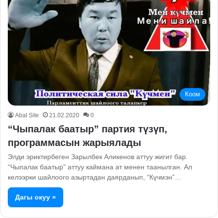
Коом
Abal Site
21.02.2020
0
“Чыпалак баатыр” партия түзүп,
программасын жарыялады
Элди эриктирбеген Зарылбек Аликенов аттуу жигит бар.
“Чыпалак баатыр” аттуу каймана ат менен таанылган. Ал
келээрки шайлоого азыртадан даярданып, “Күчмэн”…
Дагы окуу »