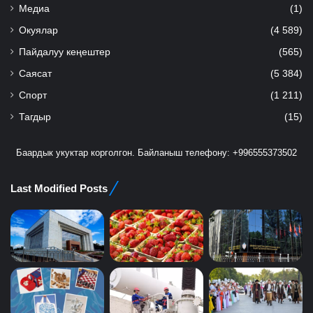
Медиа
(1)
Окуялар
(4 589)
Пайдалуу кеңештер
(565)
Саясат
(5 384)
Спорт
(1 211)
Тагдыр
(15)
Баардык укуктар корголгон. Байланыш телефону: +996555373502
Last Modified Posts