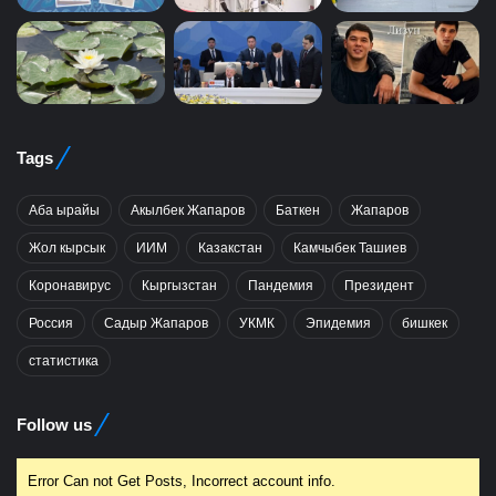
Tags
Аба ырайы
Акылбек Жапаров
Баткен
Жапаров
Жол кырсык
ИИМ
Казакстан
Камчыбек Ташиев
Коронавирус
Кыргызстан
Пандемия
Президент
Россия
Садыр Жапаров
УКМК
Эпидемия
бишкек
статистика
Follow us
Error Can not Get Posts, Incorrect account info.