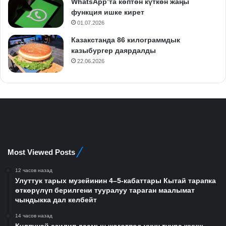
WhatsApp’та көптөн күткөн жаңы
функция ишке кирет
01.07.2026
Казакстанда 86 килограммдык
казыбургер даярдалды
22.06.2026
Most Viewed Posts
12 часов назад
Улуттук тарых музейинин 4–5-кабаттары Кытай тарапка
өткөрүлүп берилгени тууралуу тараган маалымат
чындыкка дал келбейт
14 часов назад
Кулпунай эзилип даамын жоготпоо үчүн туура жууш