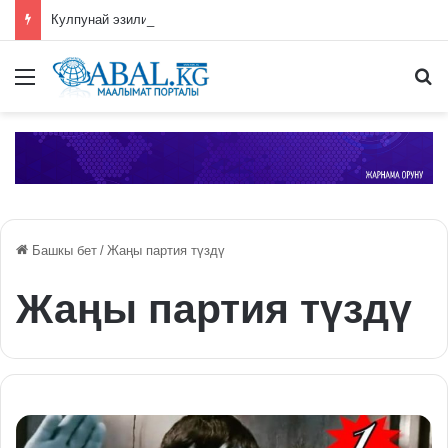
Кулпунай эзилип даамын жоготпоо үчүн туура жууш ыкмасы айтылды
Меню
П
Башкы бет
/
Жаңы партия түздү
Жаңы партия түздү