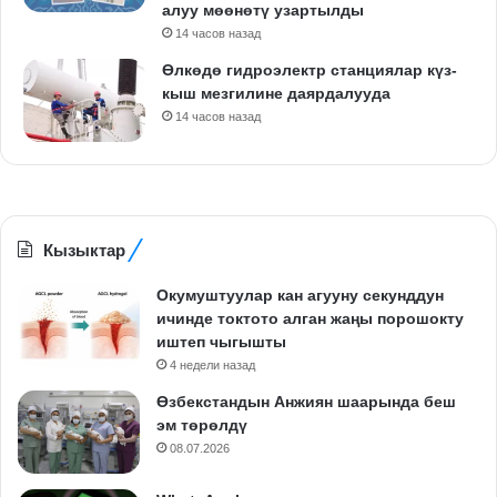
алуу мөөнөтү узартылды
14 часов назад
Өлкөдө гидроэлектр станциялар күз-
кыш мезгилине даярдалууда
14 часов назад
Кызыктар
Окумуштуулар кан агууну секунддун
ичинде токтото алган жаңы порошокту
иштеп чыгышты
4 недели назад
Өзбекстандын Анжиян шаарында беш
эм төрөлдү
08.07.2026