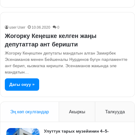
user User
10.06.2020
0
Жогорку Кеңешке келген жаңы
депутаттар ант беришти
Жогорку Кеңештин депутаты мандатын алган Замирбек
Эсенаманов менен Бейшеналы Нурдинов бүгүн парламентте
ант берип, кызматка киришти. Эсенаманов жакында эле
мандатын…
Дагы окуу »
Эң көп окулгандар
Акыркы
Талкууда
Улуттук тарых музейинин 4–5-