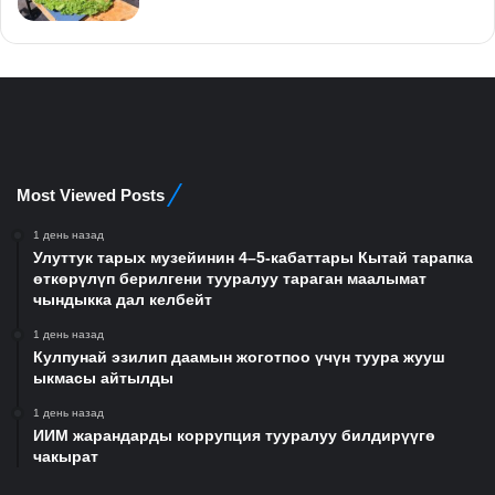
Most Viewed Posts
1 день назад
Улуттук тарых музейинин 4–5-кабаттары Кытай тарапка
өткөрүлүп берилгени тууралуу тараган маалымат
чындыкка дал келбейт
1 день назад
Кулпунай эзилип даамын жоготпоо үчүн туура жууш
ыкмасы айтылды
1 день назад
ИИМ жарандарды коррупция тууралуу билдирүүгө
чакырат