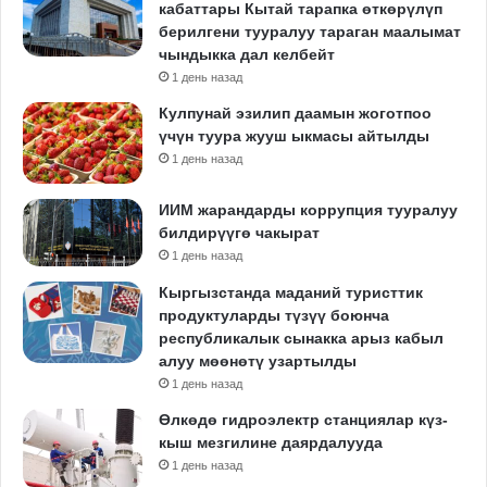
кабаттары Кытай тарапка өткөрүлүп
берилгени тууралуу тараган маалымат
чындыкка дал келбейт
1 день назад
Кулпунай эзилип даамын жоготпоо
үчүн туура жууш ыкмасы айтылды
1 день назад
ИИМ жарандарды коррупция тууралуу
билдирүүгө чакырат
1 день назад
Кыргызстанда маданий туристтик
продуктуларды түзүү боюнча
республикалык сынакка арыз кабыл
алуу мөөнөтү узартылды
1 день назад
Өлкөдө гидроэлектр станциялар күз-
кыш мезгилине даярдалууда
1 день назад