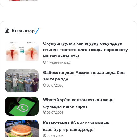
Кызыктар
Окумуштуулар кан агууну секунддун
ичинде токтото алган жаңы порошокту
иштеп чыгышты
4 недели назад
Өзбекстандын Анжиян шаарында беш
эм төрөлдү
08.07.2026
WhatsApp’та көптөн күткөн жаңы
функция ишке кирет
01.07.2026
Казакстанда 86 килограммдык
казыбургер даярдалды
22.06.2026