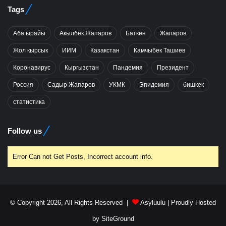
Tags
Аба ырайы
Акылбек Жапаров
Баткен
Жапаров
Жол кырсык
ИИМ
Казакстан
Камчыбек Ташиев
Коронавирус
Кыргызстан
Пандемия
Президент
Россия
Садыр Жапаров
УКМК
Эпидемия
бишкек
статистика
Follow us
Error Can not Get Posts, Incorrect account info.
© Copyright 2026, All Rights Reserved |
Asyluulu
| Proudly Hosted
by
SiteGround