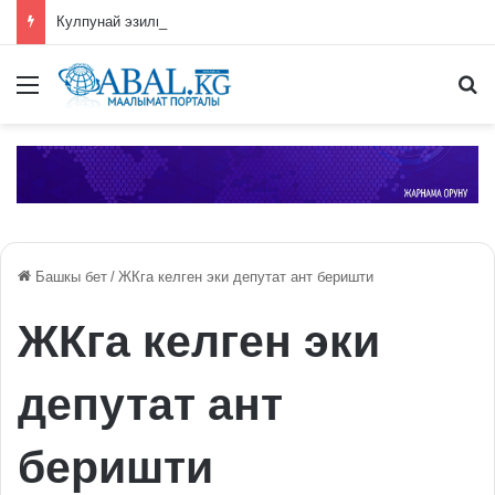
Кулпунай эзилип даамын жоготпоо үчүн туура жууш ыкмасы айтылды
Меню
П
Башкы бет
/
ЖКга келген эки депутат ант беришти
ЖКга келген эки
депутат ант
беришти