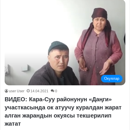
Окуялар
user User
14.04.2021
0
ВИДЕО: Кара-Суу районунун «Даңги»
участкасында ок атуучу куралдан жарат
алган жарандын окуясы текшерилип
жатат