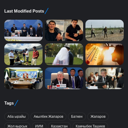
Last Modified Posts
Tags
Аба ырайы
Акылбек Жапаров
Баткен
Жапаров
Жол кырсык
ИИМ
Казакстан
Камчыбек Ташиев