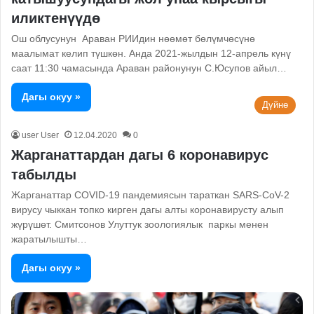
иликтенүүдө
Ош облусунун Араван РИИдин нөөмөт бөлүмчөсүнө
маалымат келип түшкөн. Анда 2021-жылдын 12-апрель күнү
саат 11:30 чамасында Араван районунун С.Юсупов айыл…
Дагы окуу »
Дүйнө
user User
12.04.2020
0
Жарганаттардан дагы 6 коронавирус
табылды
Жарганаттар COVID-19 пандемиясын тараткан SARS-CoV-2
вирусу чыккан топко кирген дагы алты коронавирусту алып
жүрүшөт. Смитсонов Улуттук зоологиялык паркы менен
жаратылышты…
Дагы окуу »