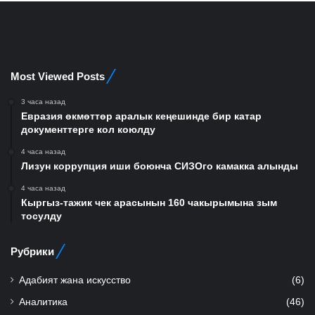
Most Viewed Posts
3 часа назад
Евразия өкмөттөр аралык кеңешинде бир катар
документтерге кол коюлду
4 часа назад
Лизун коррупция иши боюнча СИЗОго камакка алынды
4 часа назад
Кыргыз-тажик чек арасынын 160 чакырымына зым
тосулду
Рубрики
Адабият жана искусство
(6)
Аналитика
(46)