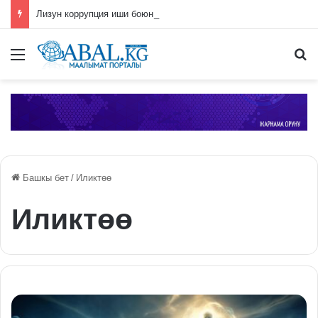
Лизун коррупция иши боюнча СИЗОго камакка алынды
Меню
П
Башкы бет
/
Иликтөө
Иликтөө