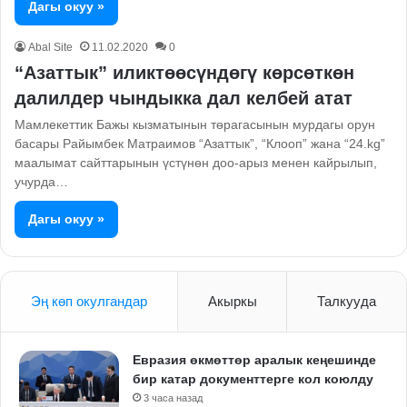
Дагы окуу »
Abal Site
11.02.2020
0
“Азаттык” иликтөөсүндөгү көрсөткөн
далилдер чындыкка дал келбей атат
Мамлекеттик Бажы кызматынын төрагасынын мурдагы орун
басары Райымбек Матраимов “Азаттык”, “Клооп” жана “24.kg”
маалымат сайттарынын үстүнөн доо-арыз менен кайрылып,
учурда…
Дагы окуу »
Эң көп окулгандар
Акыркы
Талкууда
Евразия өкмөттөр аралык кеңешинде
бир катар документтерге кол коюлду
3 часа назад