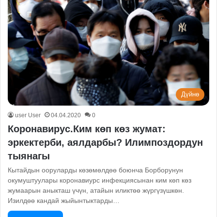
Дүйнө
user User
04.04.2020
0
Коронавирус.Ким көп көз жумат:
эркектерби, аялдарбы? Илимпоздордун
тыянагы
Кытайдын ооруларды көзөмөлдөө боюнча Борборунун
окумуштуулары коронавиурс инфекциясынан ким көп көз
жумаарын аныкташ үчүн, атайын иликтөө жүргүзүшкөн.
Изилдөө кандай жыйынтыктарды…