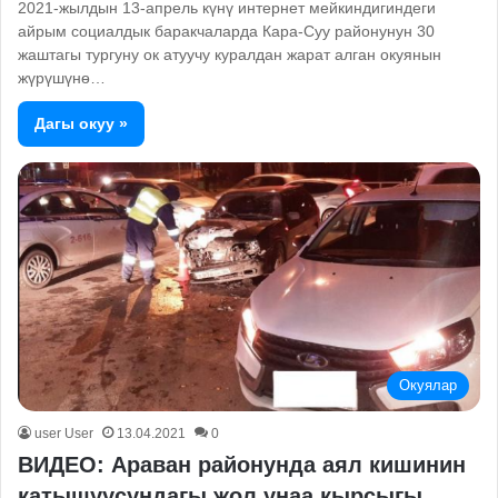
2021-жылдын 13-апрель күнү интернет мейкиндигиндеги
айрым социалдык баракчаларда Кара-Суу районунун 30
жаштагы тургуну ок атуучу куралдан жарат алган окуянын
жүрүшүнѳ…
Дагы окуу »
Окуялар
user User
13.04.2021
0
ВИДЕО: Араван районунда аял кишинин
катышуусундагы жол унаа кырсыгы