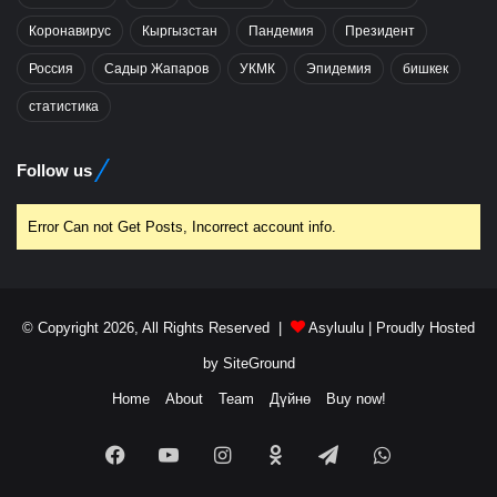
Коронавирус
Кыргызстан
Пандемия
Президент
Россия
Садыр Жапаров
УКМК
Эпидемия
бишкек
статистика
Follow us
Error Can not Get Posts, Incorrect account info.
© Copyright 2026, All Rights Reserved |
Asyluulu
| Proudly Hosted
by
SiteGround
Home
About
Team
Дүйнө
Buy now!
Facebook
YouTube
Instagram
Odnoklassniki
Telegram
WhatsApp