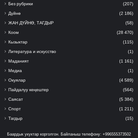
Без рубрики
(207)
Дүйнө
(2 186)
ЖАН ДҮЙНӨ, ТАГДЫР
(58)
Коом
(28 470)
Кызыктар
(115)
Литература и искусство
(1)
Маданият
(1 161)
Медиа
(1)
Окуялар
(4 589)
Пайдалуу кеңештер
(564)
Саясат
(5 384)
Спорт
(1 211)
Тагдыр
(15)
Баардык укуктар корголгон. Байланыш телефону: +996555373502