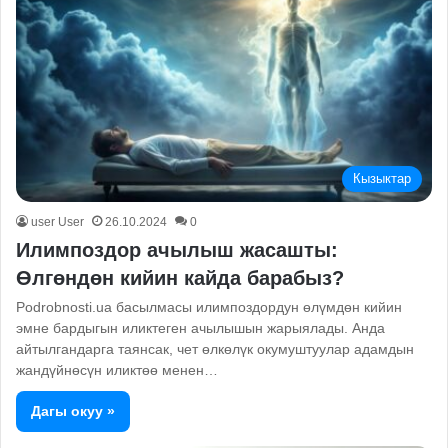
Кызыктар
user User
26.10.2024
0
Илимпоздор ачылыш жасашты:
Өлгөндөн кийин кайда барабыз?
Рodrobnosti.ua басылмасы илимпоздордун өлүмдөн кийин
эмне бардыгын иликтеген ачылышын жарыялады. Анда
айтылгандарга таянсак, чет өлкөлүк окумуштуулар адамдын
жандүйнөсүн иликтөө менен…
Дагы окуу »