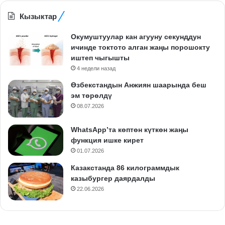
Кызыктар
Окумуштуулар кан агууну секунддун
ичинде токтото алган жаңы порошокту
иштеп чыгышты
4 недели назад
Өзбекстандын Анжиян шаарында беш
эм төрөлдү
08.07.2026
WhatsApp’та көптөн күткөн жаңы
функция ишке кирет
01.07.2026
Казакстанда 86 килограммдык
казыбургер даярдалды
22.06.2026