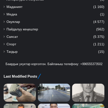
Маданият
(1 160)
Медиа
(1)
Окуялар
(4 577)
Пайдалуу кеңештер
(562)
Саясат
(5 375)
Спорт
(1 211)
Тагдыр
(15)
Баардык укуктар корголгон. Байланыш телефону: +996555373502
Last Modified Posts