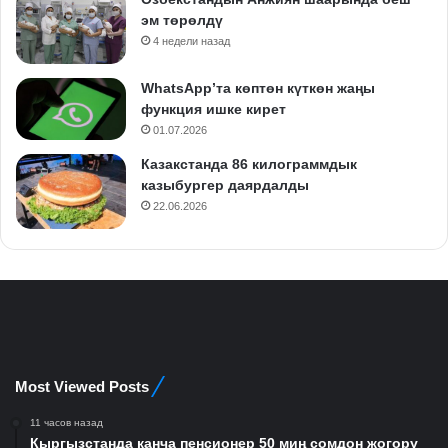
эм төрөлдү
4 недели назад
WhatsApp’та көптөн күткөн жаңы
функция ишке кирет
01.07.2026
Казакстанда 86 килограммдык
казыбургер даярдалды
22.06.2026
Most Viewed Posts
11 часов назад
Кыргызстанда канча пенсионер 50 миң сомдон жогору