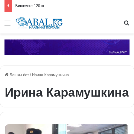
Бишкекте 120 көчөдө жол оңдоо иштери жүрүп жатат
Меню
П
Башкы бет
/
Ирина Карамушкина
Ирина Карамушкина