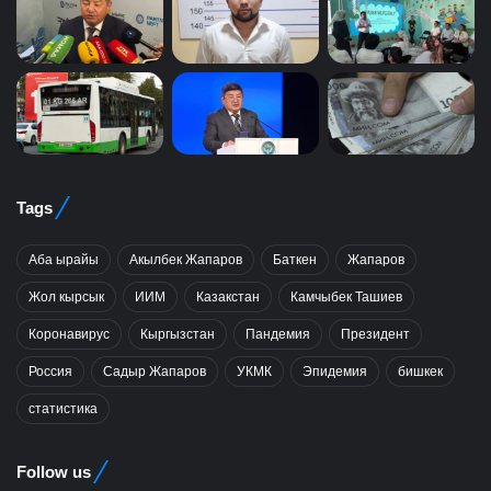
Tags
Аба ырайы
Акылбек Жапаров
Баткен
Жапаров
Жол кырсык
ИИМ
Казакстан
Камчыбек Ташиев
Коронавирус
Кыргызстан
Пандемия
Президент
Россия
Садыр Жапаров
УКМК
Эпидемия
бишкек
статистика
Follow us