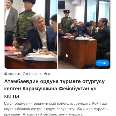
Коом
Abal Site
03.03.2020
0
Атамбаевдин ордуна түрмөгө отургусу
келген Карамушкина Фейсбуктан үн
катты
Бүгүн Бишкектин Биринчи май райондук сотундагы Кой-Таш
окуясы боюнча соттук отурум болуп өттү. Жыйынга мурдагы
президент Алмазбек Атамбаев, анын мурдагы…