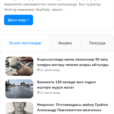
керектигин президенттен талап кылышууда. Бул тууралуу
Vesti.kg маалымат борбору жазып…
Дагы окуу »
Эң көп окулгандар
Акыркы
Талкууда
Кыргызстанда канча пенсионер 50 миң
сомдон жогору пенсия алары айтылды
11 часов назад
Бишкекте 120 көчөдө жол оңдоо
иштери жүрүп жатат
12 часов назад
Некролог. Отставкадагы майор Грабов
Александр Павловичтин мезгилсиз