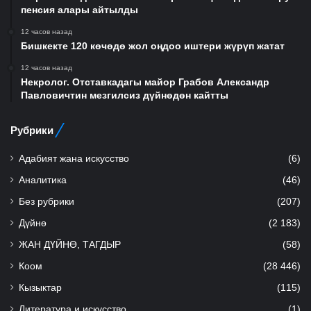
пенсия алары айтылды
12 часов назад
Бишкекте 120 көчөдө жол оңдоо иштери жүрүп жатат
12 часов назад
Некролог. Отставкадагы майор Грабов Александр
Павловичтин мезгилсиз дүйнөдөн кайтты
Рубрики
Адабият жана искусство
(6)
Аналитика
(46)
Без рубрики
(207)
Дүйнө
(2 183)
ЖАН ДҮЙНӨ, ТАГДЫР
(58)
Коом
(28 446)
Кызыктар
(115)
Литература и искусство
(1)