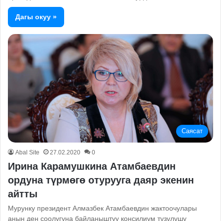
Дагы окуу »
Саясат
Abal Site
27.02.2020
0
Ирина Карамушкина Атамбаевдин
ордуна түрмөгө отурууга даяр экенин
айтты
Мурунку президент Алмазбек Атамбаевдин жактоочулары
анын ден соолугуна байланыштуу консилиум түзүлүшу