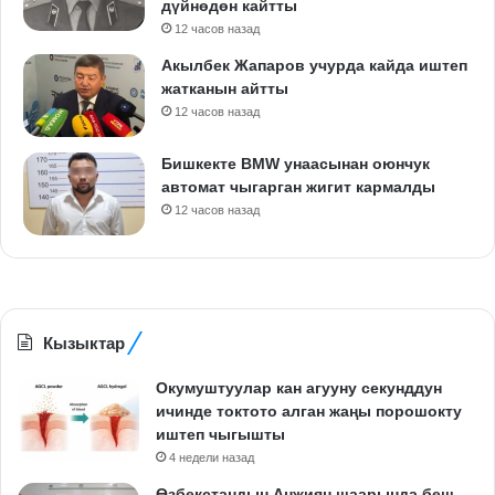
дүйнөдөн кайтты
12 часов назад
Акылбек Жапаров учурда кайда иштеп
жатканын айтты
12 часов назад
Бишкекте BMW унаасынан оюнчук
автомат чыгарган жигит кармалды
12 часов назад
Кызыктар
Окумуштуулар кан агууну секунддун
ичинде токтото алган жаңы порошокту
иштеп чыгышты
4 недели назад
Өзбекстандын Анжиян шаарында беш