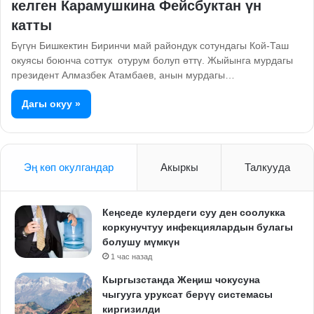
келген Карамушкина Фейсбуктан үн
катты
Бүгүн Бишкектин Биринчи май райондук сотундагы Кой-Таш
окуясы боюнча соттук отурум болуп өттү. Жыйынга мурдагы
президент Алмазбек Атамбаев, анын мурдагы…
Дагы окуу »
Эң көп окулгандар
Акыркы
Талкууда
Кеңседе кулердеги суу ден соолукка
коркунучтуу инфекциялардын булагы
болушу мүмкүн
1 час назад
Кыргызстанда Жеңиш чокусуна
чыгууга уруксат берүү системасы
киргизилди