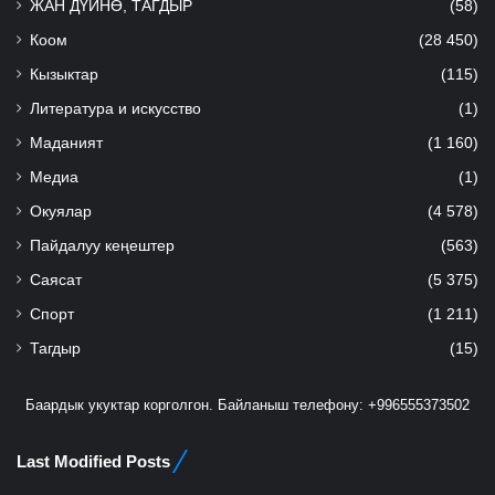
ЖАН ДҮЙНӨ, ТАГДЫР
(58)
Коом
(28 450)
Кызыктар
(115)
Литература и искусство
(1)
Маданият
(1 160)
Медиа
(1)
Окуялар
(4 578)
Пайдалуу кеңештер
(563)
Саясат
(5 375)
Спорт
(1 211)
Тагдыр
(15)
Баардык укуктар корголгон. Байланыш телефону: +996555373502
Last Modified Posts