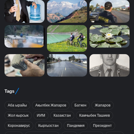
Tags
Аба ырайы
Акылбек Жапаров
Баткен
Жапаров
Жол кырсык
ИИМ
Казакстан
Камчыбек Ташиев
Коронавирус
Кыргызстан
Пандемия
Президент