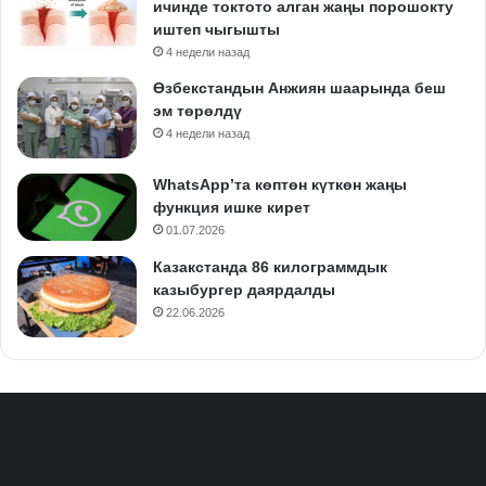
ичинде токтото алган жаңы порошокту
иштеп чыгышты
4 недели назад
Өзбекстандын Анжиян шаарында беш
эм төрөлдү
4 недели назад
WhatsApp’та көптөн күткөн жаңы
функция ишке кирет
01.07.2026
Казакстанда 86 килограммдык
казыбургер даярдалды
22.06.2026