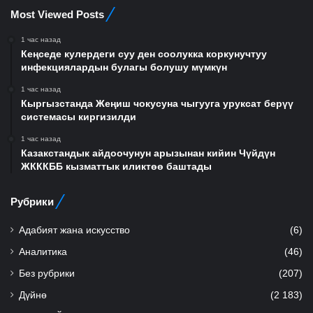
Most Viewed Posts
1 час назад
Кеңседе кулердеги суу ден соолукка коркунучтуу
инфекциялардын булагы болушу мүмкүн
1 час назад
Кыргызстанда Жеңиш чокусуна чыгууга уруксат берүү
системасы киргизилди
1 час назад
Казакстандык айдоочунун арызынан кийин Чүйдүн
ЖКККББ кызматтык иликтөө баштады
Рубрики
Адабият жана искусство
(6)
Аналитика
(46)
Без рубрики
(207)
Дүйнө
(2 183)