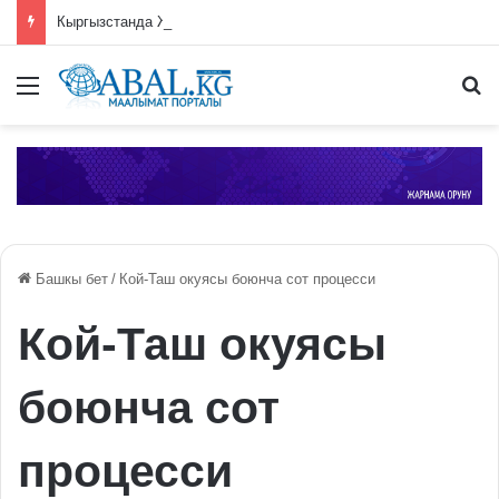
Кыргызстанда Жеңиш чокусуна чыгууга уруксат берүү системасы киргизилди
Меню
П
Башкы бет
/
Кой-Таш окуясы боюнча сот процесси
Кой-Таш окуясы
боюнча сот
процесси