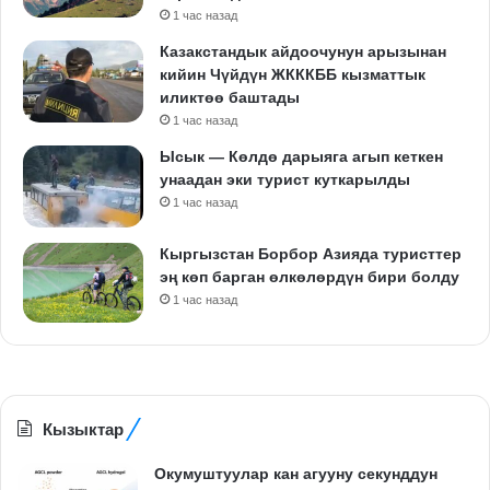
1 час назад
Казакстандык айдоочунун арызынан
кийин Чүйдүн ЖКККББ кызматтык
иликтөө баштады
1 час назад
Ысык — Көлдө дарыяга агып кеткен
унаадан эки турист куткарылды
1 час назад
Кыргызстан Борбор Азияда туристтер
эң көп барган өлкөлөрдүн бири болду
1 час назад
Кызыктар
Окумуштуулар кан агууну секунддун