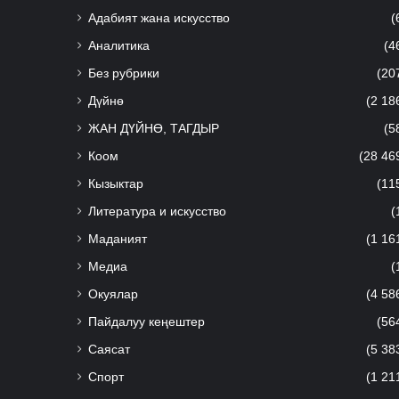
Адабият жана искусство
(
Аналитика
(4
Без рубрики
(20
Дүйнө
(2 18
ЖАН ДҮЙНӨ, ТАГДЫР
(5
Коом
(28 46
Кызыктар
(11
Литература и искусство
(
Маданият
(1 16
Медиа
(
Окуялар
(4 58
Пайдалуу кеңештер
(56
Саясат
(5 38
Спорт
(1 21