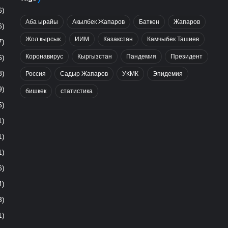
6)
Аба ырайы
Акылбек Жапаров
Баткен
Жапаров
6)
Жол кырсык
ИИМ
Казакстан
Камчыбек Ташиев
7)
Коронавирус
Кыргызстан
Пандемия
Президент
6)
8)
Россия
Садыр Жапаров
УКМК
Эпидемия
9)
бишкек
статистика
5)
1)
1)
1)
6)
4)
3)
1)