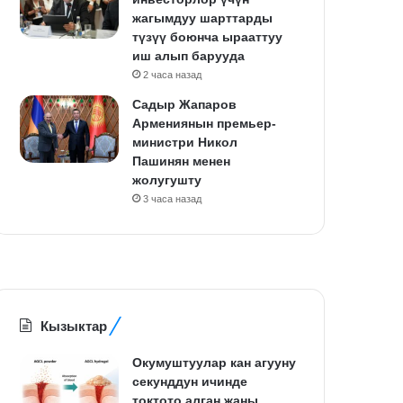
жагымдуу шарттарды
түзүү боюнча ырааттуу
иш алып барууда
2 часа назад
Садыр Жапаров
Армениянын премьер-
министри Никол
Пашинян менен
жолугушту
3 часа назад
Кызыктар
Окумуштуулар кан агууну
секунддун ичинде
токтото алган жаңы