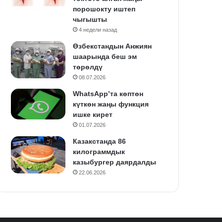
порошокту иштеп
чыгышты
4 недели назад
Өзбекстандын Анжиян
шаарында беш эм
төрөлдү
08.07.2026
WhatsApp’та көптөн
күткөн жаңы функция
ишке кирет
01.07.2026
Казакстанда 86
килограммдык
казыбургер даярдалды
22.06.2026