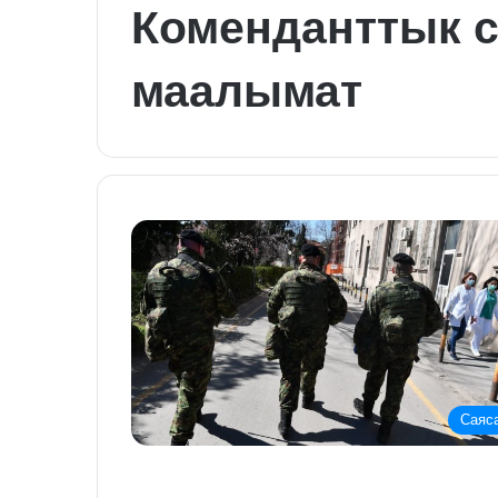
Коменданттык с
маалымат
Саяс