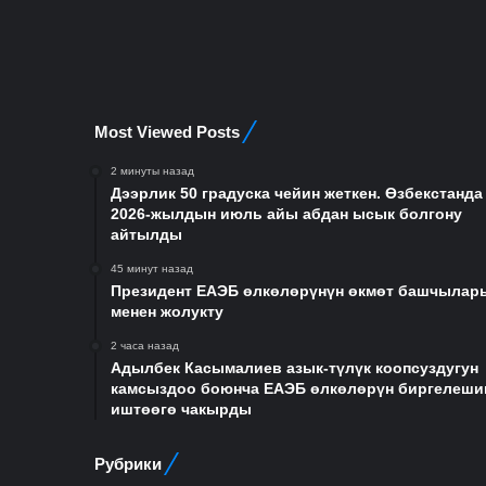
Most Viewed Posts
2 минуты назад
Дээрлик 50 градуска чейин жеткен. Өзбекстанда
2026-жылдын июль айы абдан ысык болгону
айтылды
45 минут назад
Президент ЕАЭБ өлкөлөрүнүн өкмөт башчылар
менен жолукту
2 часа назад
Адылбек Касымалиев азык-түлүк коопсуздугун
камсыздоо боюнча ЕАЭБ өлкөлөрүн биргелеши
иштөөгө чакырды
Рубрики