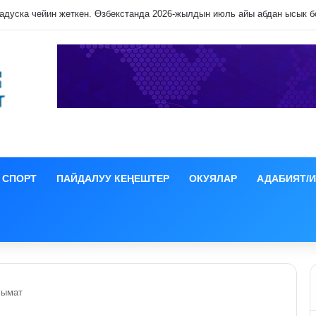
СПОРТ
ПАЙДАЛУУ КЕҢЕШТЕР
ОКУЯЛАР
АДАБИЯТ/
лымат