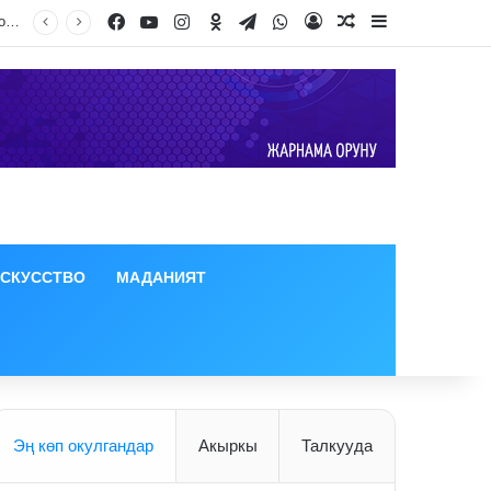
Facebook
YouTube
Instagram
Odnoklassniki
Telegram
WhatsApp
Дээрлик 50 градуска чейин жеткен. Өзбекстанда 2026-жылдын июль айы абдан ысык болгону айтылды
Log In
Random Article
Sidebar
ИСКУССТВО
МАДАНИЯТ
Эң көп окулгандар
Акыркы
Талкууда