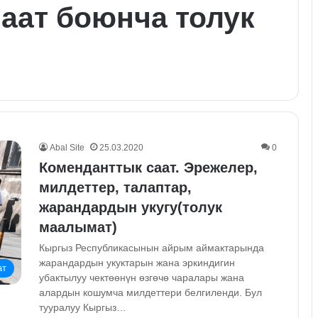
аат боюнча толук
Abal Site
25.03.2020
0
Коменданттык саат. Эрежелер,
милдеттер, талаптар,
жарандардын укугу(толук
маалымат)
Кыргыз Республикасынын айрым аймактарында
жарандардын укуктарын жана эркиндигин
ат
убактылуу чектөөнүн өзгөчө чаралары жана
алардын кошумча милдеттери белгиленди. Бул
тууралуу Кыргыз…