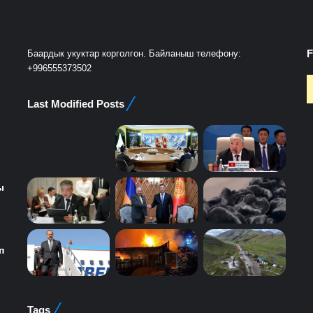
F
Баардык укуктар корголгон. Байланыш телефону:
+996555373502
Last Modified Posts
ы
п
Tags