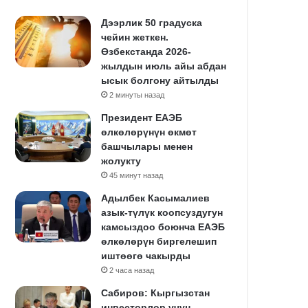
Дээрлик 50 градуска
чейин жеткен.
Өзбекстанда 2026-
жылдын июль айы абдан
ысык болгону айтылды
2 минуты назад
Президент ЕАЭБ
өлкөлөрүнүн өкмөт
башчылары менен
жолукту
45 минут назад
Адылбек Касымалиев
азык-түлүк коопсуздугун
камсыздоо боюнча ЕАЭБ
өлкөлөрүн биргелешип
иштөөгө чакырды
2 часа назад
Сабиров: Кыргызстан
инвесторлор үчүн