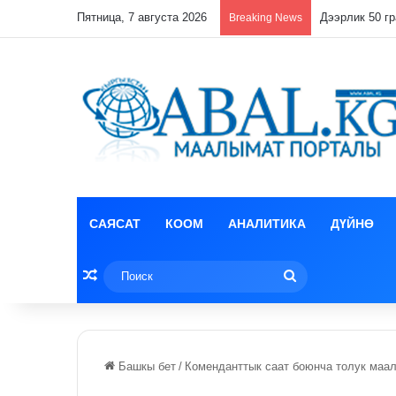
Пятница, 7 августа 2026
Breaking News
САЯСАТ
КООМ
АНАЛИТИКА
ДҮЙНӨ
Random Article
Поиск
Башкы бет
/
Коменданттык саат боюнча толук маа