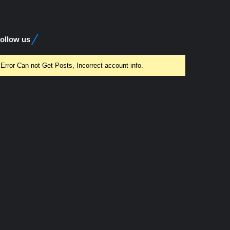
ollow us
Error Can not Get Posts, Incorrect account info.