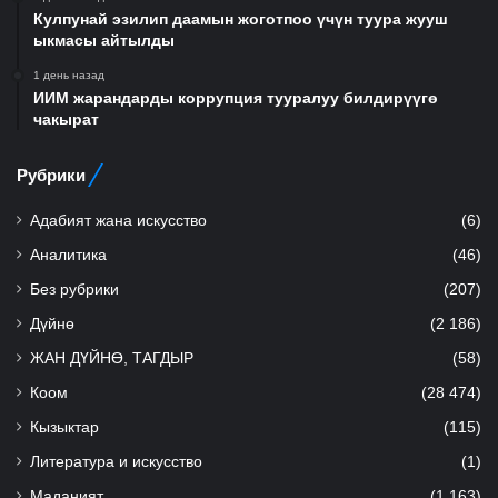
Кулпунай эзилип даамын жоготпоо үчүн туура жууш
ыкмасы айтылды
1 день назад
ИИМ жарандарды коррупция тууралуу билдирүүгө
чакырат
Рубрики
Адабият жана искусство
(6)
Аналитика
(46)
Без рубрики
(207)
Дүйнө
(2 186)
ЖАН ДҮЙНӨ, ТАГДЫР
(58)
Коом
(28 474)
Кызыктар
(115)
Литература и искусство
(1)
Маданият
(1 163)