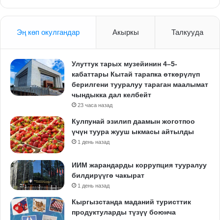
Эң көп окулгандар
Акыркы
Талкууда
Улуттук тарых музейинин 4–5-
кабаттары Кытай тарапка өткөрүлүп
берилгени тууралуу тараган маалымат
чындыкка дал келбейт
23 часа назад
Кулпунай эзилип даамын жоготпоо
үчүн туура жууш ыкмасы айтылды
1 день назад
ИИМ жарандарды коррупция тууралуу
билдирүүгө чакырат
1 день назад
Кыргызстанда маданий туристтик
продуктуларды түзүү боюнча