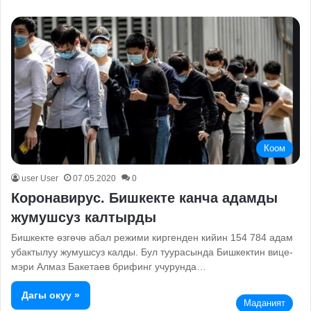
Коом
user User
07.05.2020
0
Коронавирус. Бишкекте канча адамды
жумушсуз калтырды
Бишкекте өзгөчө абал режими киргенден кийин 154 784 адам
убактылуу жумушсуз калды. Бул туурасында Бишкектин вице-
мэри Алмаз Бакетаев брифинг учурунда…
Дагы окуу »
Маданият