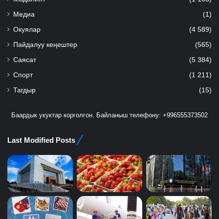
Медиа
(1)
Окуялар
(4 589)
Пайдалуу кеңештер
(565)
Саясат
(5 384)
Спорт
(1 211)
Тагдыр
(15)
Баардык укуктар корголгон. Байланыш телефону: +996555373502
Last Modified Posts