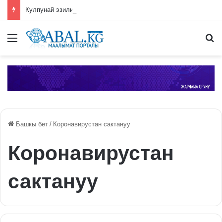
Кулпунай эзилип даамын жоготпоо үчүн туура жууш ыкмасы айтылды
Меню
П
Башкы бет
/
Коронавирустан сактануу
Коронавирустан
сактануу