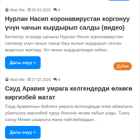
Abal Site
26.03.2020
0
Нурлан Насип коронавирустан коргонуу
үчүн чачын кырдырып салды (видео)
Белгилүү эстрада ырчысы Нурлан Насип коронавирустан
сактануу үчүн чачын такыр баш кылып кырдырып салган
видеосун жүктөдү. Ал чачын кырдыргандан кийин…
Дагы окуу »
Дүйнө
Abal Site
27.02.2020
0
Сауд Аравия умрага келгендерди өлкөгө
киргизбей жатат
Сауд Аравиянын бийлиги умрага келгендерди өлкө аймагына
убактылуу киргизбей туруу боюнча чечим кабыл алды. Тыюу
салуу Мекке шаарына жана пайгамбардын…
Дагы окуу »