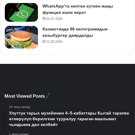
WhatsApp’та көптөн күткөн жаңы
функция ишке кирет
01.07.2026
Казакстанда 86 килограммдык
казыбургер даярдалды
22.06.2026
Most Viewed Posts
23 часа назад
Улуттук тарых музейинин 4–5-кабаттары Кытай тарапка
өткөрүлүп берилгени тууралуу тараган маалымат
чындыкка дал келбейт
1 день назад