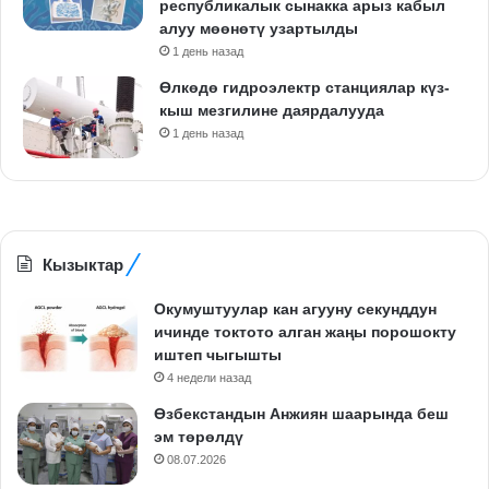
республикалык сынакка арыз кабыл
алуу мөөнөтү узартылды
1 день назад
Өлкөдө гидроэлектр станциялар күз-
кыш мезгилине даярдалууда
1 день назад
Кызыктар
Окумуштуулар кан агууну секунддун
ичинде токтото алган жаңы порошокту
иштеп чыгышты
4 недели назад
Өзбекстандын Анжиян шаарында беш
эм төрөлдү
08.07.2026