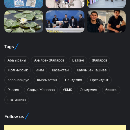
Tags
Аба ырайы
Акылбек Жапаров
Баткен
Жапаров
Жол кырсык
ИИМ
Казакстан
Камчыбек Ташиев
Коронавирус
Кыргызстан
Пандемия
Президент
Россия
Садыр Жапаров
УКМК
Эпидемия
бишкек
статистика
Follow us