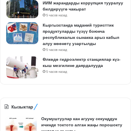
ИИМ жарандарды коррупция тууралуу
билдирүүгө чакырат
5 часов назад
Кыргызстанда маданий туристтик
продуктуларды түзүү боюнча
республикалык сынакка арыз кабыл
алуу мөөнөтү узартылды
5 часов назад
Өлкөдө гидроэлектр станциялар күз-
кыш мезгилине даярдалууда
5 часов назад
Кызыктар
Окумуштуулар кан агууну секунддун
ичинде токтото алган жаңы порошокту
иштеп чыгышты