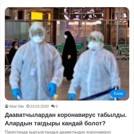
Коом
Abal Site
23.03.2020
0
Дааватчылардан коронавирус табылды.
Алардын тагдыры кандай болот?
Пакистанда кыргызстандык дааватчыдан коронавирус