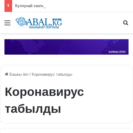
Кулпунай эзилип даамын жоготпоо үчүн туура жууш ыкмасы айтылды
Меню
П
Башкы бет
/
Коронавирус табылды
Коронавирус
табылды