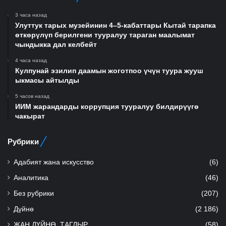
3 часа назад
Улуттук тарых музейинин 4–5-кабаттары Кытай тарапка
өткөрүлүп берилгени тууралуу тараган маалымат
чындыкка дал келбейт
4 часа назад
Кулпунай эзилип даамын жоготпоо үчүн туура жууш
ыкмасы айтылды
5 часов назад
ИИМ жарандарды коррупция тууралуу билдирүүгө
чакырат
Рубрики
Адабият жана искусство
(6)
Аналитика
(46)
Без рубрики
(207)
Дүйнө
(2 186)
ЖАН ДҮЙНӨ, ТАГДЫР
(58)