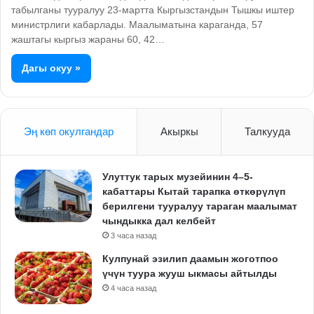
табылганы тууралуу 23-мартта Кыргызстандын Тышкы иштер
министрлиги кабарлады. Маалыматына караганда, 57
жаштагы кыргыз жараны 60, 42…
Дагы окуу »
Эң көп окулгандар
Акыркы
Талкууда
Улуттук тарых музейинин 4–5-
кабаттары Кытай тарапка өткөрүлүп
берилгени тууралуу тараган маалымат
чындыкка дал келбейт
3 часа назад
Кулпунай эзилип даамын жоготпоо
үчүн туура жууш ыкмасы айтылды
4 часа назад