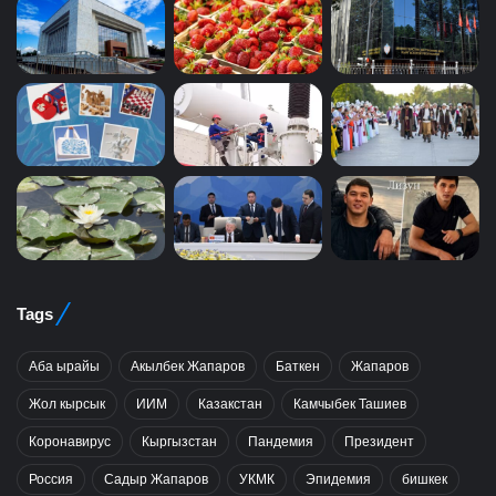
Tags
Аба ырайы
Акылбек Жапаров
Баткен
Жапаров
Жол кырсык
ИИМ
Казакстан
Камчыбек Ташиев
Коронавирус
Кыргызстан
Пандемия
Президент
Россия
Садыр Жапаров
УКМК
Эпидемия
бишкек