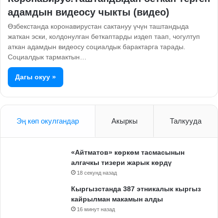
адамдын видеосу чыкты (видео)
Өзбекстанда коронавирустан сактануу үчүн таштандыда
жаткан эски, колдонулган беткаптарды издеп таап, чогултуп
аткан адамдын видеосу социалдык барактарга тарады.
Социалдык тармактын…
Дагы окуу »
Эң көп окулгандар
Акыркы
Талкууда
«Айтматов» көркөм тасмасынын
алгачкы тизери жарык көрдү
18 секунд назад
Кыргызстанда 387 этникалык кыргыз
кайрылман макамын алды
16 минут назад