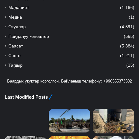
Маданият
(1 166)
Медиа
(1)
Окуялар
(4 591)
Пайдалуу кеңештер
(565)
Саясат
(5 384)
Спорт
(1 211)
Тагдыр
(15)
Баардык укуктар корголгон. Байланыш телефону: +996555373502
Last Modified Posts