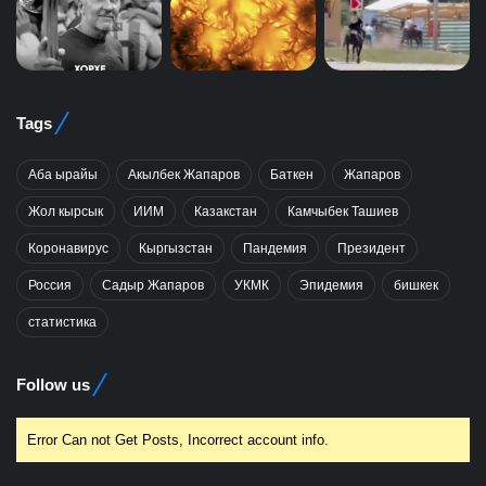
Tags
Аба ырайы
Акылбек Жапаров
Баткен
Жапаров
Жол кырсык
ИИМ
Казакстан
Камчыбек Ташиев
Коронавирус
Кыргызстан
Пандемия
Президент
Россия
Садыр Жапаров
УКМК
Эпидемия
бишкек
статистика
Follow us
Error Can not Get Posts, Incorrect account info.