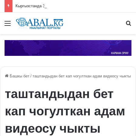
Кыргызстанда 387 этникалык кыргыз кайрылман макамын алды
Меню
П
Башкы бет
/
таштандыдан бет кап чогулткан адам видеосу чыкты
таштандыдан бет
кап чогулткан адам
видеосу чыкты