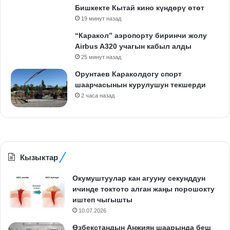
Бишкекте Кытай кино күндөрү өтөт
19 минут назад
“Каракол” аэропорту биринчи жолу
Airbus A320 учагын кабыл алды
25 минут назад
Орунтаев Караколдогу спорт
шаарчасынын курулушун текшерди
2 часа назад
Кызыктар
Окумуштуулар кан агууну секунддун
ичинде токтото алган жаңы порошокту
иштеп чыгышты
10.07.2026
Өзбекстандын Анжиян шаарында беш