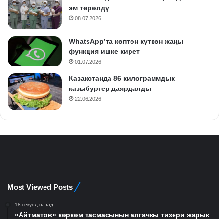
эм төрөлдү
08.07.2026
WhatsApp’та көптөн күткөн жаңы
функция ишке кирет
01.07.2026
Казакстанда 86 килограммдык
казыбургер даярдалды
22.06.2026
Most Viewed Posts
18 секунд назад
«Айтматов» көркөм тасмасынын алгачкы тизери жарык