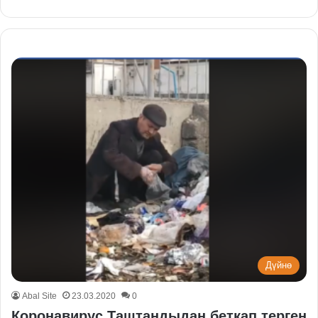
Дүйнө
Abal Site
23.03.2020
0
Коронавирус.Таштандыдан беткап терген