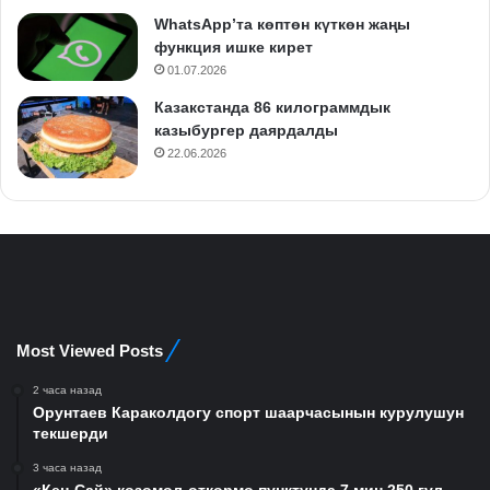
WhatsApp’та көптөн күткөн жаңы
функция ишке кирет
01.07.2026
Казакстанда 86 килограммдык
казыбургер даярдалды
22.06.2026
Most Viewed Posts
2 часа назад
Орунтаев Караколдогу спорт шаарчасынын курулушун
текшерди
3 часа назад