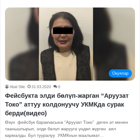
Окуялар
Abal Site
31.03.2020
0
Фейсбукта элди бөлүп-жарган “Аруузат
Токо” аттуу колдонуучу УКМКда сурак
берди(видео)
Өзүн фейсбук баракчасына “Аруузат Токо” деген ат менен
тааныштырып, элди бөлүп жарууга үндөп жүргөн аял
кармалды. Бул тууралуу УКМКнын маалымат…