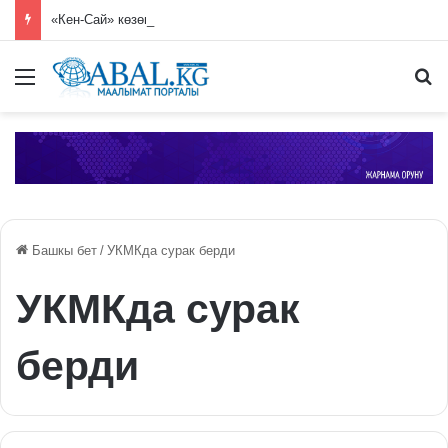
«Кен-Сай» көзөмөл-өткөрмө пунктунда 7 миң 250 гүл көчөтү жок кылынды
Меню
П
Башкы бет
/
УКМКда сурак берди
УКМКда сурак
берди