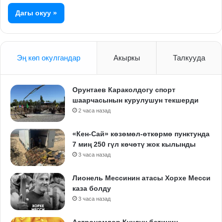
Дагы окуу »
Эң көп окулгандар
Акыркы
Талкууда
Орунтаев Караколдогу спорт
шаарчасынын курулушун текшерди
2 часа назад
«Кен-Сай» көзөмөл-өткөрмө пунктунда
7 миң 250 гүл көчөтү жок кылынды
3 часа назад
Лионель Мессинин атасы Хорхе Месси
каза болду
3 часа назад
Астрономдор Күндүн бетинин