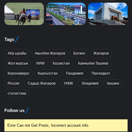
Tags
Аба ырайы
Акылбек Жапаров
Баткен
Жапаров
Жол кырсык
ИИМ
Казакстан
Камчыбек Ташиев
Коронавирус
Кыргызстан
Пандемия
Президент
Россия
Садыр Жапаров
УКМК
Эпидемия
бишкек
статистика
Follow us
Error Can not Get Posts, Incorrect account info.