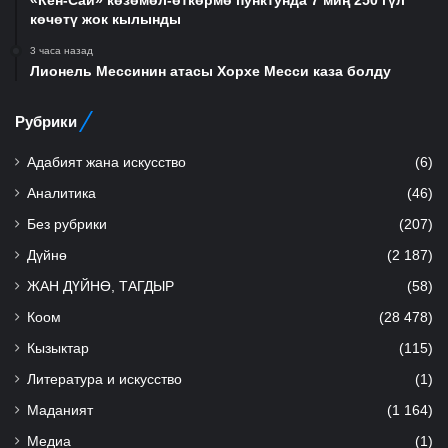
«Кен-Сай» көзөмөл-өткөрмө пунктунда 7 миң 250 гүл
көчөтү жок кылынды
3 часа назад
Лионель Мессинин атасы Хорхе Месси каза болду
Рубрики
Адабият жана искусство
(6)
Аналитика
(46)
Без рубрики
(207)
Дүйнө
(2 187)
ЖАН ДҮЙНӨ, ТАГДЫР
(58)
Коом
(28 478)
Кызыктар
(115)
Литература и искусство
(1)
Маданият
(1 164)
Медиа
(1)