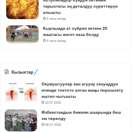
тарыхтагы эң деталдуу сүрөттөрүн
алышты
3 часа назад
Кырчында ат сүйрөп кеткен 20
жаштагы жигит каза болду
4 часа назад
Кызыктар
Окумуштуулар кан агууну секунддун
ичинде токтото алган жаңы порошокту
иштеп чыгышты
10.07.2026
Өзбекстандын Анжиян шаарында беш
эм төрөлдү
08.07.2026