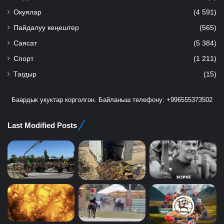
Окуялар
(4 591)
Пайдалуу кеңештер
(565)
Саясат
(5 384)
Спорт
(1 211)
Тагдыр
(15)
Баардык укуктар корголгон. Байланыш телефону: +996555373502
Last Modified Posts