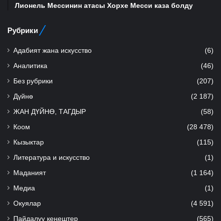
Лионель Мессинин атасы Хорхе Месси каза болду
Рубрики
Адабият жана искусство
(6)
Аналитика
(46)
Без рубрики
(207)
Дүйнө
(2 187)
ЖАН ДҮЙНӨ, ТАГДЫР
(58)
Коом
(28 478)
Кызыктар
(115)
Литература и искусство
(1)
Маданият
(1 164)
Медиа
(1)
Окуялар
(4 591)
Пайдалуу кеңештер
(565)