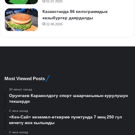
01.07.2026
Казакстанда 86 килограммдык
казыбургер даярдалды
22.06.2026
Most Viewed Posts
30 минут назад
Орунтаев Караколдогу спорт шаарчасынын курулушун
текшерди
2 часа назад
«Кен-Сай» көзөмөл-өткөрмө пунктунда 7 миң 250 гүл
көчөтү жок кылынды
2 часа назад