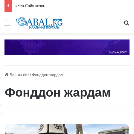
«Кен-Сай» көзөмөл-өткөрмө пунктунда 7 миң 250 гүл көчөтү жок кылынды
Меню
П
Башкы бет
/
Фонддон жардам
Фонддон жардам