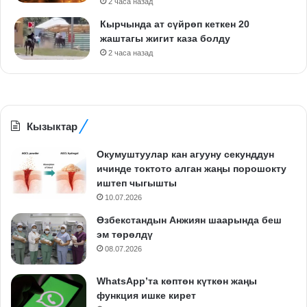
2 часа назад
Кырчында ат сүйрөп кеткен 20
жаштагы жигит каза болду
2 часа назад
Кызыктар
Окумуштуулар кан агууну секунддун
ичинде токтото алган жаңы порошокту
иштеп чыгышты
10.07.2026
Өзбекстандын Анжиян шаарында беш
эм төрөлдү
08.07.2026
WhatsApp’та көптөн күткөн жаңы
функция ишке кирет