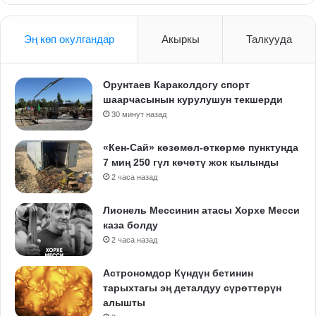
Эң көп окулгандар
Акыркы
Талкууда
Орунтаев Караколдогу спорт
шаарчасынын курулушун текшерди
30 минут назад
«Кен-Сай» көзөмөл-өткөрмө пунктунда
7 миң 250 гүл көчөтү жок кылынды
2 часа назад
Лионель Мессинин атасы Хорхе Месси
каза болду
2 часа назад
Астрономдор Күндүн бетинин
тарыхтагы эң деталдуу сүрөттөрүн
алышты