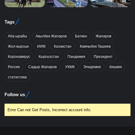
Tags
Аба ырайы
Акылбек Жапаров
Баткен
Жапаров
Жол кырсык
ИИМ
Казакстан
Камчыбек Ташиев
Коронавирус
Кыргызстан
Пандемия
Президент
Россия
Садыр Жапаров
УКМК
Эпидемия
бишкек
статистика
Follow us
Error Can not Get Posts, Incorrect account info.