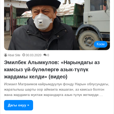
Коом
Abal Site
30.03.2020
0
Эмилбек Алымкулов: «Нарындагы аз
камсыз үй-бүлөлөргө азык-түлүк
жардамы келди» (видео)
Исмаил Матраимов кайрымдуулук фонду Нарын облусундагы,
жаратылыш шарты оор аймакта жашаган, аз камсыз болгон
жана жардамга муктаж жарандарга азык-түлүк жеткирди.…
Дагы окуу »