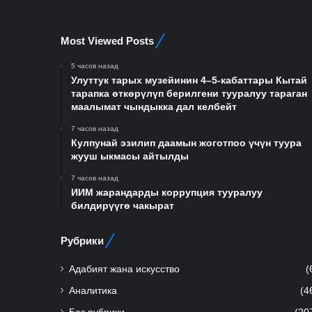
Most Viewed Posts
5 часов назад
Улуттук тарых музейинин 4–5-кабаттары Кытай
тарапка өткөрүлүп берилгени тууралуу тараган
маалымат чындыкка дал келбейт
7 часов назад
Кулпунай эзилип даамын жоготпоо үчүн туура
жууш ыкмасы айтылды
7 часов назад
ИИМ жарандарды коррупция тууралуу
билдирүүгө чакырат
Рубрики
Адабият жана искусство
(
Аналитика
(4