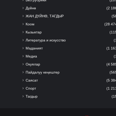
Без рубрики
(20
Дүйнө
(2 18
ЖАН ДҮЙНӨ, ТАГДЫР
(5
Коом
(28 47
Кызыктар
(11
Литература и искусство
(
Маданият
(1 16
Медиа
(
Окуялар
(4 58
Пайдалуу кеңештер
(56
Саясат
(5 38
Спорт
(1 21
Тагдыр
(1