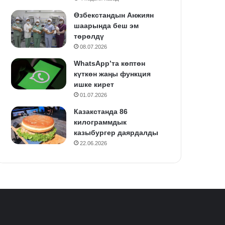
Өзбекстандын Анжиян
шаарында беш эм
төрөлдү
08.07.2026
WhatsApp’та көптөн
күткөн жаңы функция
ишке кирет
01.07.2026
Казакстанда 86
килограммдык
казыбургер даярдалды
22.06.2026