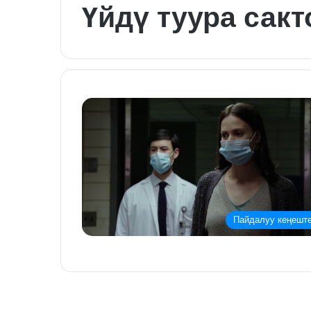
Үйдү туура сак
Пайдалуу кеңешт