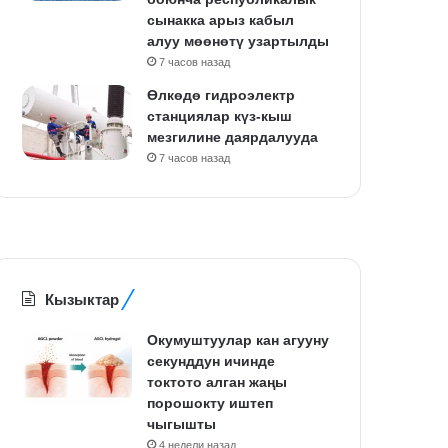
сынакка арыз кабыл
алуу мөөнөтү узартылды
7 часов назад
Өлкөдө гидроэлектр
станциялар күз-кыш
мезгилине даярдалууда
7 часов назад
Кызыктар
Окумуштуулар кан агууну
секунддун ичинде
токтото алган жаңы
порошокту иштеп
чыгышты
4 недели назад