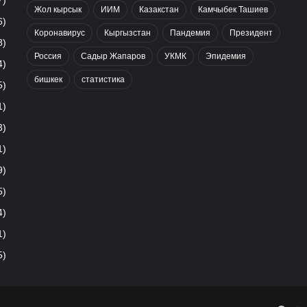
7)
Жол кырсык
ИИМ
Казакстан
Камчыбек Ташиев
6)
Коронавирус
Кыргызстан
Пандемия
Президент
8)
Россия
Садыр Жапаров
УКМК
Эпидемия
4)
бишкек
статистика
5)
1)
3)
1)
9)
5)
4)
1)
5)