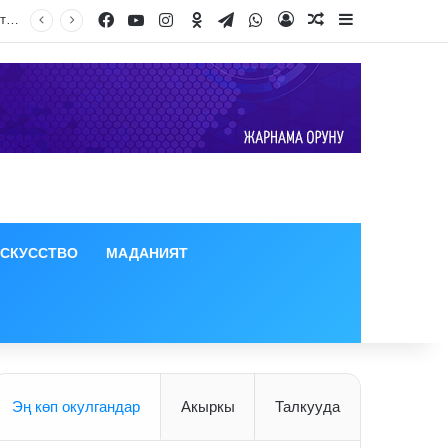
Facebook
YouTube
Instagram
Odnoklassniki
Telegram
WhatsApp
Улуттук тарых музейинин 4–5-кабаттары Кытай тарапка өткөрүлүп берилгени тууралуу тараган маалымат чындыкка дал келбейт
Log In
Random Article
Sidebar
ИСКУССТВО
МАДАНИЯТ
Эң көп окулгандар
Акыркы
Талкууда