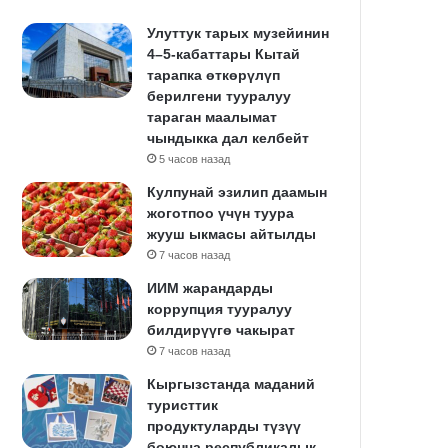
Улуттук тарых музейинин
4–5-кабаттары Кытай
тарапка өткөрүлүп
берилгени тууралуу
тараган маалымат
чындыкка дал келбейт
5 часов назад
Кулпунай эзилип даамын
жоготпоо үчүн туура
жууш ыкмасы айтылды
7 часов назад
ИИМ жарандарды
коррупция тууралуу
билдирүүгө чакырат
7 часов назад
Кыргызстанда маданий
туристтик
продуктуларды түзүү
боюнча республикалык