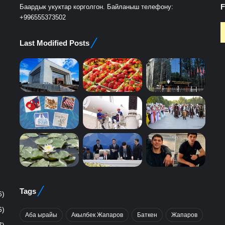
F
Баардык укуктар корголгон. Байланыш телефону:
+996555373502
Last Modified Posts
Tags
6)
6)
Аба ырайы
Акылбек Жапаров
Баткен
Жапаров