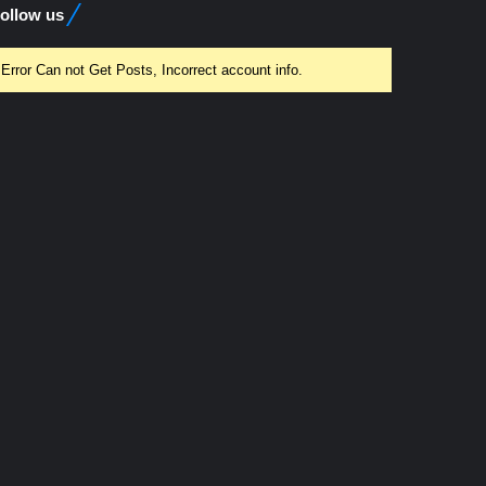
ollow us
Error Can not Get Posts, Incorrect account info.