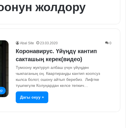
тоонун жолдору
Abal Site
23.03.2020
0
Коронавирус. Үйүңдү кантип
сакташың керек(видео)
Тумоону жуктуруп албаш үчүн үйүңдөн
чыкпаганың оң. Квартираңды кантип коопсуз
кылса болот, ошону айтып беребиз. Лифтке
түшпөгүлө Колуңардан келсе тепкич…
ер
Дагы окуу »