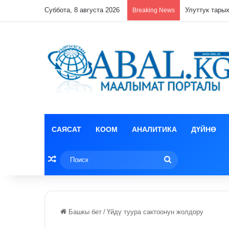
Суббота, 8 августа 2026
Breaking News
САЯСАТ
КООМ
АНАЛИТИКА
ДҮЙНӨ
Random Article
Поиск
Башкы бет
/
Үйдү туура сактоонун жолдору