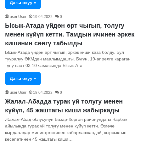
Дагы окуу »
user User
19.04.2022
0
Ысык-Атада үйдөн өрт чыгып, толугу
менен күйүп кетти. Тамдын ичинен эркек
кишинин сөөгү табылды
Ысык-Атада үйдөн өрт чыгып, эркек киши каза болду. Бул
тууралуу ӨКМден маалымдашты. Бүгүн, 19-апрелге караган
түнү саат 03:10 чамасында Ысык-Ата…
Дагы окуу »
user User
18.04.2022
0
Жалал-Абадда турак үй толугу менен
күйүп, 45 жаштагы киши жабыркады
Жалал-Абад облусунун Базар-Коргон районундагы Чарбак
айылында турак үй толугу менен күйүп кетти. Өзгөчө
кырдаалдар министрлигинен кабарлашкандай, кырсыктын
кесепетинен 45 жаштагы киши…