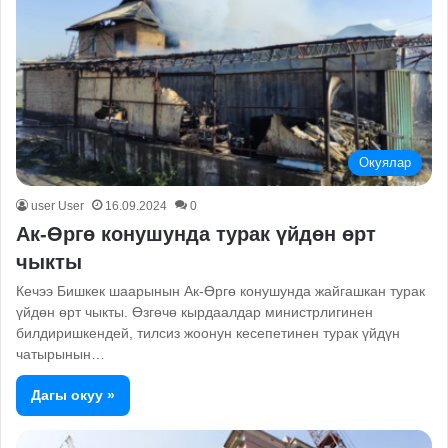
Окуялар
user User
16.09.2024
0
Ак-Өргө конушунда турак үйдөн өрт
чыкты
Кечээ Бишкек шаарынын Ак-Өргө конушунда жайгашкан турак
үйдөн өрт чыкты. Өзгөчө кырдаалдар министрлигинен
билдиришкендей, тилсиз жоонун кесепетинен турак үйдүн
чатырынын…
Дагы окуу »