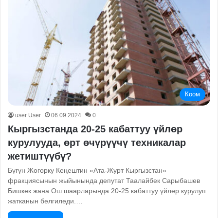
Коом
user User
06.09.2024
0
Кыргызстанда 20-25 кабаттуу үйлөр
курулууда, өрт өчүрүүчү техникалар
жетиштүүбү?
Бүгүн Жогорку Кеңештин «Ата-Журт Кыргызстан»
фракциясынын жыйынында депутат Таалайбек Сарыбашев
Бишкек жана Ош шаарларында 20-25 кабаттуу үйлөр курулуп
жатканын белгиледи.…