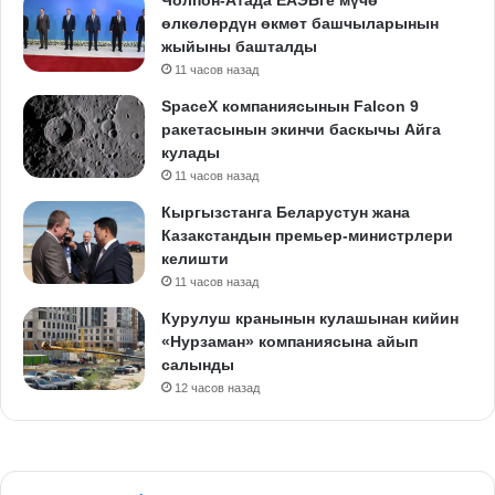
Чолпон-Атада ЕАЭБге мүчө
өлкөлөрдүн өкмөт башчыларынын
жыйыны башталды
11 часов назад
SpaceX компаниясынын Falcon 9
ракетасынын экинчи баскычы Айга
кулады
11 часов назад
Кыргызстанга Беларустун жана
Казакстандын премьер-министрлери
келишти
11 часов назад
Курулуш кранынын кулашынан кийин
«Нурзаман» компаниясына айып
салынды
12 часов назад