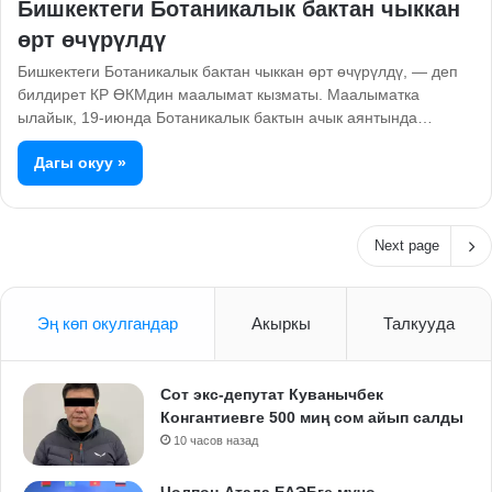
Бишкектеги Ботаникалык бактан чыккан
өрт өчүрүлдү
Бишкектеги Ботаникалык бактан чыккан өрт өчүрүлдү, — деп
билдирет КР ӨКМдин маалымат кызматы. Маалыматка
ылайык, 19-июнда Ботаникалык бактын ачык аянтында…
Дагы окуу »
Next page
Эң көп окулгандар
Акыркы
Талкууда
Сот экс-депутат Куванычбек
Конгантиевге 500 миң сом айып салды
10 часов назад