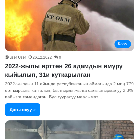
Коом
user User
26.12.2022
0
2022-жылы өрттөн 26 адамдын өмүрү
кыйылып, 31и куткарылган
2022-жылдын 11 айында республиканын аймагында 2 миң 779
өрт кырсыгы катталып, былтыркы жылга салыштырмалуу 2,3%
пайызга төмөндөгөн. Бул тууралуу маалымат…
Дагы окуу »