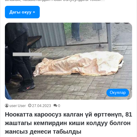
Дагы окуу »
Окуялар
user User
27.04.2023
0
Ноокатта кароосуз калган үй өрттөнүп, 81
жаштагы кемпирдин киши колдуу болгон
жансыз денеси табылды