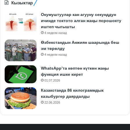
Кызыктар
Окумуштуулар кан агууну секунддун
ичинде токтото алган жаңы порошокту
иштеп чыгышты
4 недели назад
Өзбекстандын Анжиян шаарында беш
эм төрөлдү
4 недели назад
WhatsApp’та көптөн күткөн жаңы
функция ишке кирет
01.07.2026
Казакстанда 86 килограммдык
казыбургер даярдалды
22.06.2026