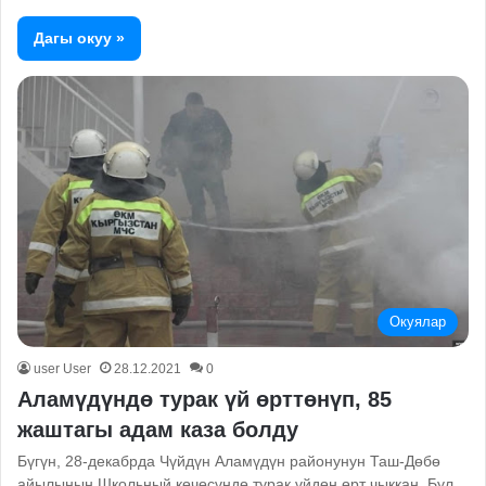
Дагы окуу »
Окуялар
user User
28.12.2021
0
Аламүдүндө турак үй өрттөнүп, 85
жаштагы адам каза болду
Бүгүн, 28-декабрда Чүйдүн Аламүдүн районунун Таш-Дөбө
айылынын Школьный көчөсүндө турак үйдөн өрт чыккан. Бул