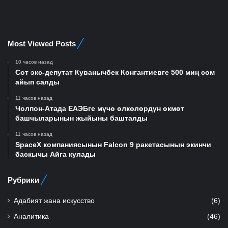
Most Viewed Posts
10 часов назад
Сот экс-депутат Куванычбек Конгантиевге 500 миң сом
айып салды
11 часов назад
Чолпон-Атада ЕАЭБге мүчө өлкөлөрдүн өкмөт
башчыларынын жыйыны башталды
11 часов назад
SpaceX компаниясынын Falcon 9 ракетасынын экинчи
баскычы Айга кулады
Рубрики
Адабият жана искусство
(6)
Аналитика
(46)