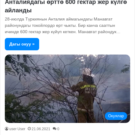
Анталиядагы өрттө 600 гектар жер күлгө
айланды
28-июлда Түркиянын Анталия аймагындагы Манавгат
районундагы токойлордо өрт чыкты. Бир канча сааттын
ичинде 600 гектар жер күйүп кеткен. Манавгат райондук…
Дагы окуу »
Окуялар
user User
21.06.2021
0