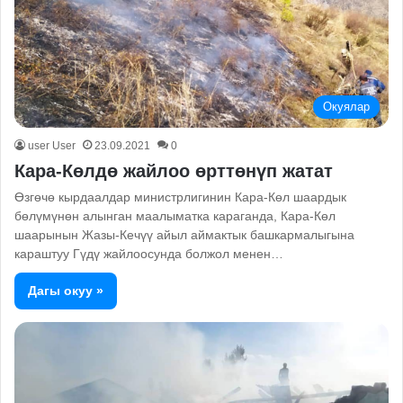
Окуялар
user User
23.09.2021
0
Кара-Көлдө жайлоо өрттөнүп жатат
Өзгөчө кырдаалдар министрлигинин Кара-Көл шаардык
бөлүмүнөн алынган маалыматка караганда, Кара-Көл
шаарынын Жазы-Кечүү айыл аймактык башкармалыгына
караштуу Гүдү жайлоосунда болжол менен…
Дагы окуу »