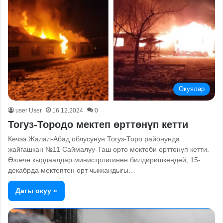
Окуялар
user User
16.12.2024
0
Тогуз-Тородо мектеп өрттөнүп кетти
Кечээ Жалал-Абад облусунун Тогуз-Торо районунда
жайгашкан №11 Саймалуу-Таш орто мектеби өрттөнүп кетти.
Өзгөчө кырдаалдар министрлигинен билдиришкендей, 15-
декабрда мектептен өрт чыккандыгы…
Дагы окуу »