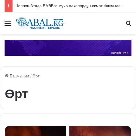
Чолпон-Атада ЕАЭБге мүчө өлкөлөрдүн өкмөт башчыларынын жыйыны башталды
Меню
П
Башкы бет
/
Өрт
Өрт