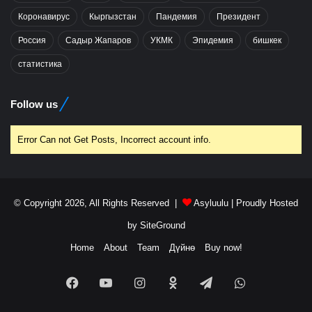
Коронавирус
Кыргызстан
Пандемия
Президент
Россия
Садыр Жапаров
УКМК
Эпидемия
бишкек
статистика
Follow us
Error Can not Get Posts, Incorrect account info.
© Copyright 2026, All Rights Reserved |
Asyluulu
| Proudly Hosted
by
SiteGround
Home
About
Team
Дүйнө
Buy now!
Facebook
YouTube
Instagram
Odnoklassniki
Telegram
WhatsApp