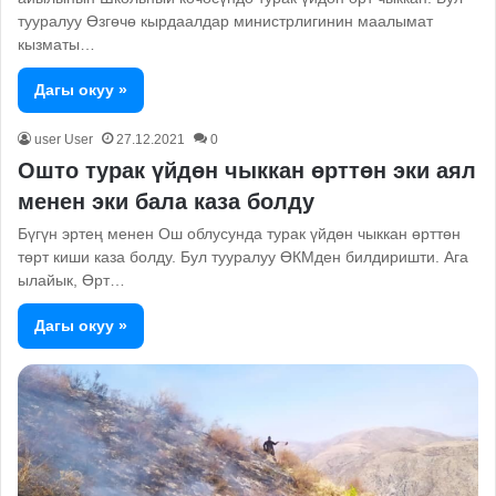
тууралуу Өзгөчө кырдаалдар министрлигинин маалымат
кызматы…
Дагы окуу »
user User
27.12.2021
0
Ошто турак үйдөн чыккан өрттөн эки аял
менен эки бала каза болду
Бүгүн эртең менен Ош облусунда турак үйдөн чыккан өрттөн
төрт киши каза болду. Бул тууралуу ӨКМден билдиришти. Ага
ылайык, Өрт…
Дагы окуу »