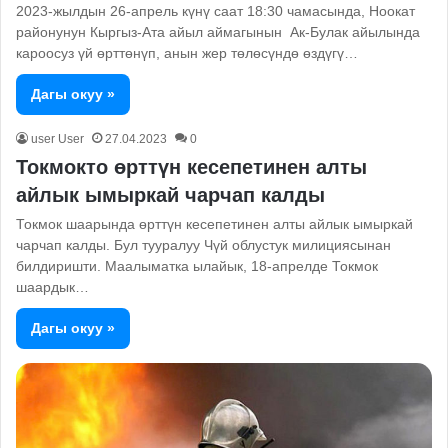
2023-жылдын 26-апрель күнү саат 18:30 чамасында, Ноокат
районунун Кыргыз-Ата айыл аймагынын Ак-Булак айылында
кароосуз үй өрттөнүп, анын жер төлөсүндө өздүгү…
Дагы окуу »
user User
27.04.2023
0
Токмокто өрттүн кесепетинен алты
айлык ымыркай чарчап калды
Токмок шаарында өрттүн кесепетинен алты айлык ымыркай
чарчап калды. Бул тууралуу Чүй облустук милициясынан
билдиришти. Маалыматка ылайык, 18-апрелде Токмок
шаардык…
Дагы окуу »