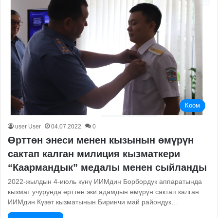
Коом
user User
04.07.2022
0
Өрттөн энеси менен кызынын өмүрүн
сактап калган милиция кызматкери
“Каармандык” медалы менен сыйланды
2022-жылдын 4-июль күнү ИИМдин Борбордук аппаратында
кызмат учурунда өрттөн эки адамдын өмүрүн сактап калган
ИИМдин Күзөт кызматынын Биринчи май райондук…