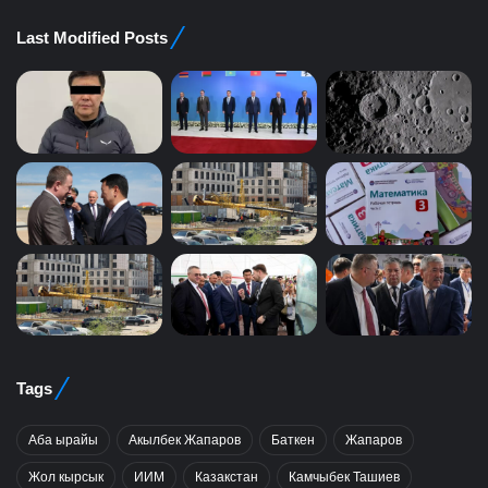
Last Modified Posts
Tags
Аба ырайы
Акылбек Жапаров
Баткен
Жапаров
Жол кырсык
ИИМ
Казакстан
Камчыбек Ташиев