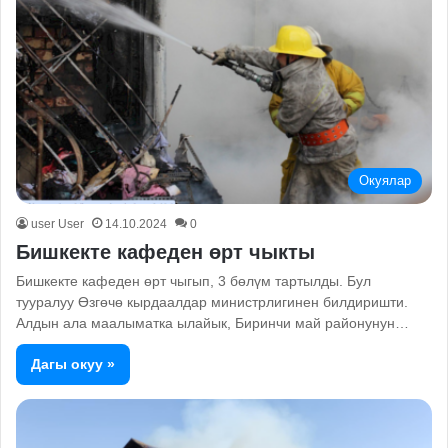
Окуялар
user User
14.10.2024
0
Бишкекте кафеден өрт чыкты
Бишкекте кафеден өрт чыгып, 3 бөлүм тартылды. Бул
тууралуу Өзгөчө кырдаалдар министрлигинен билдиришти.
Алдын ала маалыматка ылайык, Биринчи май районунун…
Дагы окуу »