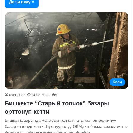
Дагы окуу »
Коом
user User
14.08.2023
0
Бишкекте “Старый толчок” базары
өрттөнүп кетти
Бишкек шаарында «Старый толчок» аты менен белгилүү
базар өттөнүп кетти. Бул тууралуу ӨКМдин басма сөз кызматы
билдирди. Маалыматка караганда, борбор…