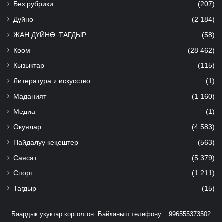
Без рубрики
(207)
Дүйнө
(2 184)
ЖАН ДҮЙНӨ, ТАГДЫР
(58)
Коом
(28 462)
Кызыктар
(115)
Литература и искусство
(1)
Маданият
(1 160)
Медиа
(1)
Окуялар
(4 583)
Пайдалуу кеңештер
(563)
Саясат
(5 379)
Спорт
(1 211)
Тагдыр
(15)
Баардык укуктар корголгон. Байланыш телефону: +996555373502