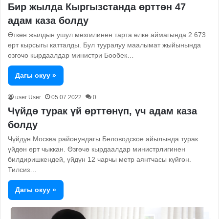
Бир жылда Кыргызстанда өрттөн 47
адам каза болду
Өткөн жылдын ушул мезгилинен тарта өлкө аймагында 2 673
өрт кырсыгы катталды. Бул тууралуу маалымат жыйынында
өзгөчө кырдаалдар министри Бообек…
Дагы окуу »
user User
05.07.2022
0
Чүйдө турак үй өрттөнүп, үч адам каза
болду
Чүйдүн Москва районундагы Беловодское айылында турак
үйдөн өрт чыккан. Өзгөчө кырдаалдар министрлигинен
билдиришкендей, үйдүн 12 чарчы метр аянтчасы күйгөн.
Тилсиз…
Дагы окуу »