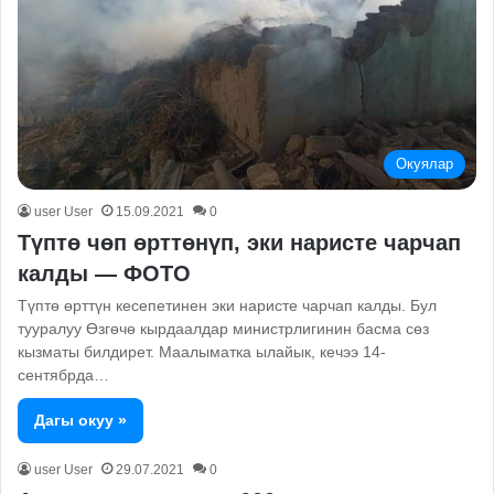
Окуялар
user User
15.09.2021
0
Түптө чөп өрттөнүп, эки наристе чарчап
калды — ФОТО
Түптө өрттүн кесепетинен эки наристе чарчап калды. Бул
тууралуу Өзгөчө кырдаалдар министрлигинин басма сөз
кызматы билдирет. Маалыматка ылайык, кечээ 14-
сентябрда…
Дагы окуу »
user User
29.07.2021
0