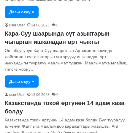
Дагы окуу »
user User
24.06.2023
0
Кара-Суу шаарында сүт азыктарын
чыгарган ишканадан өрт чыкты
Ош облусунун Кара-Суу шаарынын Артыков көчөсүндө
жайгашкан сүт азыктарын чыгаруучу ишканадан өрт
чыккандыгы тууралуу маалымат түшкөн. Маалыматка ылайык,
тилсиз жоону…
Дагы окуу »
user User
12.06.2023
0
Казакстанда токой өртүнөн 14 адам каза
болду
Казакстанда токой өртүнөн 14 адам каза болду. Бул тууралуу
өлкөнүн Жалпыга маалымдоо каражаттары жазышты. Ага
ылайык, Казакстандын Абай облусундагы токой…