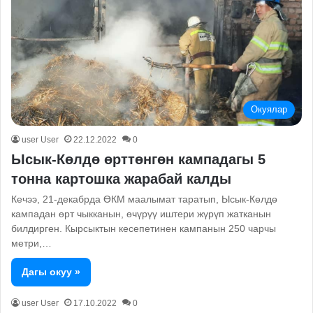
Окуялар
user User
22.12.2022
0
Ысык-Көлдө өрттөнгөн кампадагы 5
тонна картошка жарабай калды
Кечээ, 21-декабрда ӨКМ маалымат таратып, Ысык-Көлдө
кампадан өрт чыкканын, өчүрүү иштери жүрүп жатканын
билдирген. Кырсыктын кесепетинен кампанын 250 чарчы
метри,…
Дагы окуу »
user User
17.10.2022
0