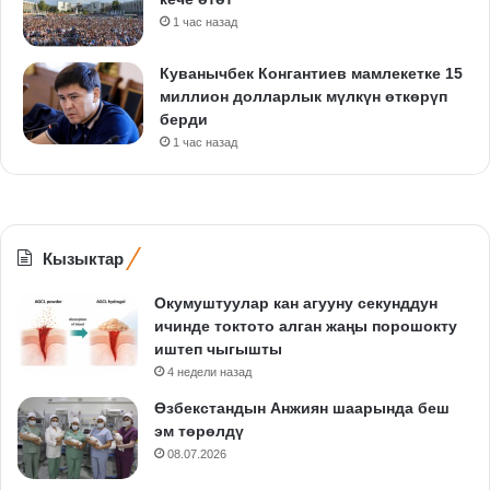
1 час назад
Куванычбек Конгантиев мамлекетке 15
миллион долларлык мүлкүн өткөрүп
берди
1 час назад
Кызыктар
Окумуштуулар кан агууну секунддун
ичинде токтото алган жаңы порошокту
иштеп чыгышты
4 недели назад
Өзбекстандын Анжиян шаарында беш
эм төрөлдү
08.07.2026