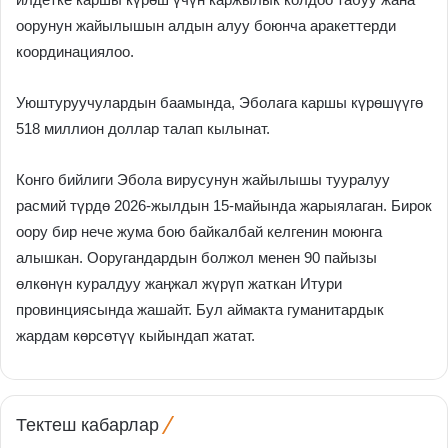
оорунун жайылышын алдын алуу боюнча аракеттерди
координациялоо.
Уюштуруучулардын баамында, Эболага каршы күрөшүүгө
518 миллион доллар талап кылынат.
Конго бийлиги Эбола вирусунун жайылышы тууралуу
расмий түрдө 2026-жылдын 15-майында жарыялаган. Бирок
оору бир нече жума бою байкалбай келгенин моюнга
алышкан. Ооругандардын болжол менен 90 пайызы
өлкөнүн куралдуу жаңжал жүрүп жаткан Итури
провинциясында жашайт. Бул аймакта гуманитардык
жардам көрсөтүү кыйындап жатат.
Тектеш кабарлар