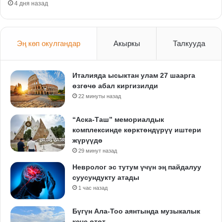
4 дня назад
Эң көп окулгандар
Акыркы
Талкууда
Италияда ысыктан улам 27 шаарга
өзгөчө абал киргизилди
22 минуты назад
“Аска-Таш” мемориалдык
комплексинде көрктөндүрүү иштери
жүрүүдө
29 минут назад
Невролог эс тутум үчүн эң пайдалуу
суусундукту атады
1 час назад
Бүгүн Ала-Тоо аянтында музыкалык
кече өтөт