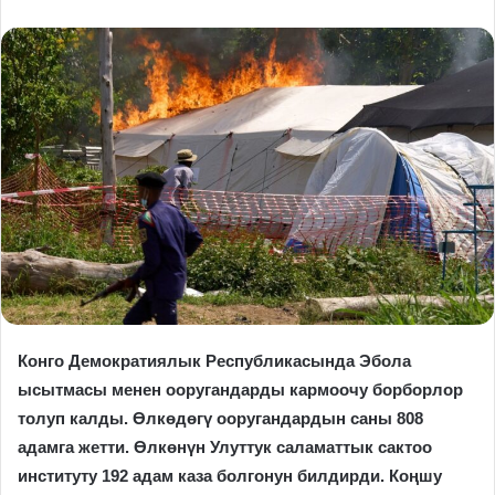
Конго Демократиялык Республикасында Эбола
ысытмасы менен ооругандарды кармоочу борборлор
толуп калды. Өлкөдөгү ооругандардын саны 808
адамга жетти. Өлкөнүн Улуттук саламаттык сактоо
институту 192 адам каза болгонун билдирди. Коңшу