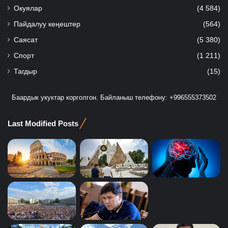
Окуялар
(4 584)
Пайдалуу кеңештер
(564)
Саясат
(5 380)
Спорт
(1 211)
Тагдыр
(15)
Баардык укуктар корголгон. Байланыш телефону: +996555373502
Last Modified Posts