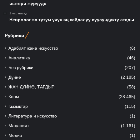
иштери жүрүүдө
1 час назад
Невролог эс тутум үчүн эң пайдалуу суусундукту атады
Рубрики
Адабият жана искусство
(6)
Аналитика
(46)
Без рубрики
(207)
Дүйнө
(2 185)
ЖАН ДҮЙНӨ, ТАГДЫР
(58)
Коом
(28 465)
Кызыктар
(115)
Литература и искусство
(1)
Маданият
(1 161)
Медиа
(1)