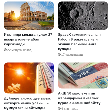
Италияда ысыктан улам 27
SpaceX компаниясынын
шаарга өзгөчө абал
Falcon 9 ракетасынын
киргизилди
экинчи баскычы Айга
кулады
22 минуты назад
17 часов назад
АКШ 50 мамлекеттин
жарандарына визалык
Дүйнөдө аномалдуу ысык
күрөө акысын көбөйттү
октябрга чейин уланышы
мүмкүн экени айтылды
4 дня назад