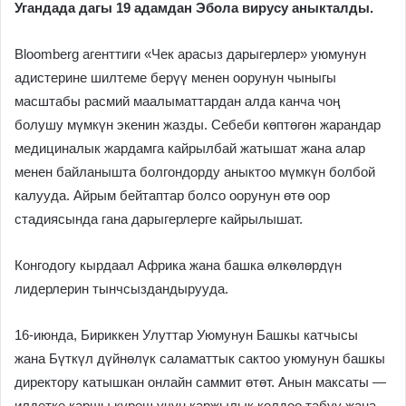
Угандада дагы 19 адамдан Эбола вирусу аныкталды.
Bloomberg агенттиги «Чек арасыз дарыгерлер» уюмунун
адистерине шилтеме берүү менен оорунун чыныгы
масштабы расмий маалыматтардан алда канча чоң
болушу мүмкүн экенин жазды. Себеби көптөгөн жарандар
медициналык жардамга кайрылбай жатышат жана алар
менен байланышта болгондорду аныктоо мүмкүн болбой
калууда. Айрым бейтаптар болсо оорунун өтө оор
стадиясында гана дарыгерлерге кайрылышат.
Конгодогу кырдаал Африка жана башка өлкөлөрдүн
лидерлерин тынчсыздандырууда.
16-июнда, Бириккен Улуттар Уюмунун Башкы катчысы
жана Бүткүл дүйнөлүк саламаттык сактоо уюмунун башкы
директору катышкан онлайн саммит өтөт. Анын максаты —
илдетке каршы күрөш үчүн каржылык колдоо табуу жана