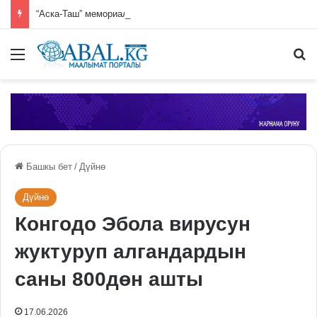
“Аска-Таш” мемориалдык комплексинде көрктөндүрүү иштери жүрүүдө
Меню
П
Башкы бет
/
Дүйнө
Дүйнө
Конгодо Эбола вирусун
жуктуруп алгандардын
саны 800дөн ашты
17.06.2026