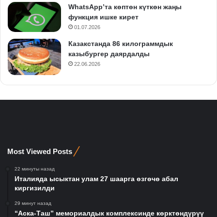
WhatsApp’та көптөн күткөн жаңы
функция ишке кирет
01.07.2026
Казакстанда 86 килограммдык
казыбургер даярдалды
22.06.2026
Most Viewed Posts
22 минуты назад
Италияда ысыктан улам 27 шаарга өзгөчө абал
киргизилди
29 минут назад
“Аска-Таш” мемориалдык комплексинде көрктөндүрүү