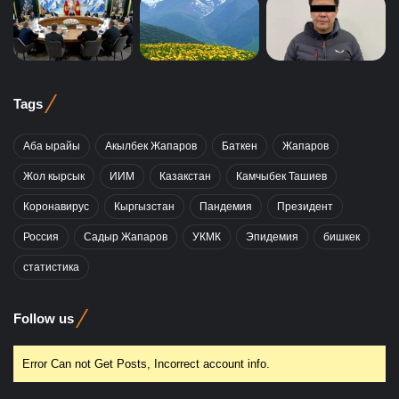
Tags
Аба ырайы
Акылбек Жапаров
Баткен
Жапаров
Жол кырсык
ИИМ
Казакстан
Камчыбек Ташиев
Коронавирус
Кыргызстан
Пандемия
Президент
Россия
Садыр Жапаров
УКМК
Эпидемия
бишкек
статистика
Follow us
Error Can not Get Posts, Incorrect account info.