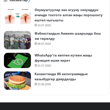
Окумуштуулар кан агууну секунддун
ичинде токтото алган жаңы порошокту
иштеп чыгышты
10.07.2026
Өзбекстандын Анжиян шаарында беш
эм төрөлдү
08.07.2026
WhatsApp’та көптөн күткөн жаңы
функция ишке кирет
01.07.2026
Казакстанда 86 килограммдык
казыбургер даярдалды
22.06.2026