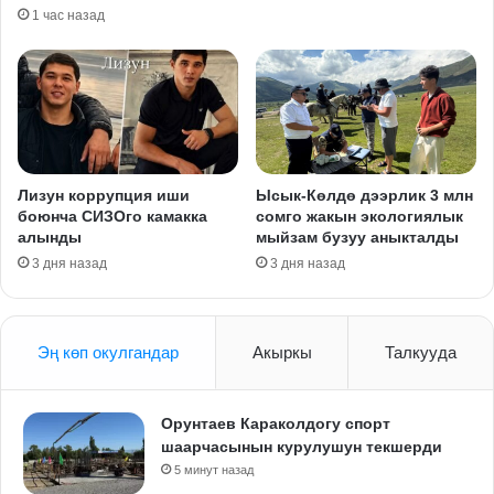
1 час назад
Лизун коррупция иши
Ысык-Көлдө дээрлик 3 млн
боюнча СИЗОго камакка
сомго жакын экологиялык
алынды
мыйзам бузуу аныкталды
3 дня назад
3 дня назад
Эң көп окулгандар
Акыркы
Талкууда
Орунтаев Караколдогу спорт
шаарчасынын курулушун текшерди
5 минут назад