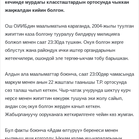
кечинде мурдагы классташтардын ортосунда чыккан
жаңжалдан кийин болгон.
Ош ОИИБдин маалыматына караганда, 2004-жылы туулган
жигиттин каза болгону тууралуу билдирүү милицияга
болжол менен саат 23:30да түшкөн. Окуя болгон жерге
облустук жана райондук ички иштер органдарынын
жетекчилери, ошондой эле тергөө-ыкчам тобу барышкан.
Алдын ала маалыматтар боюнча, саат 23:00дөр чамасында
маркум менен анын 22 жаштагы таанышы Т.Р. ортосунда
сөз талаш чыгып кеткен. Чыр-чатак учурунда шектүү курч
нерсе менен жигиттин көкүрөк тушуна эки жолу сайып,
андан соң окуя болгон жерден качып кеткен.
Жабырлануучу ооруканага жеткирилгенге чейин көз жумган.
Бул факты боюнча «Адам өлтүрүү» беренеси менен
кылмыш иши козголду. Ыкчам издөө иш-чараларынын