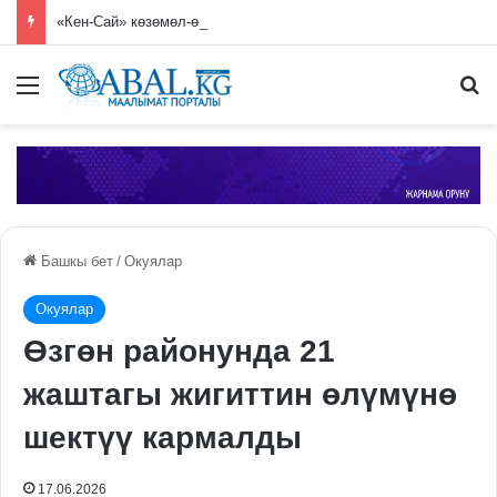
«Кен-Сай» көзөмөл-өткөрмө пунктунда 7 миң 250 гүл көчөтү жок кылынды
Меню
П
Башкы бет
/
Окуялар
Окуялар
Өзгөн районунда 21
жаштагы жигиттин өлүмүнө
шектүү кармалды
17.06.2026