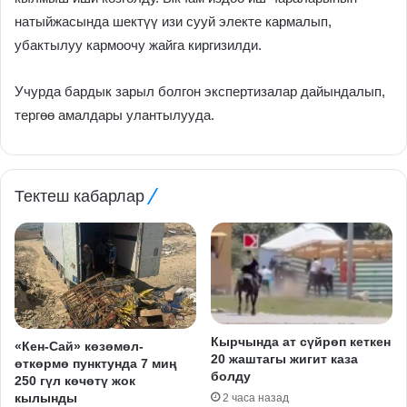
натыйжасында шектүү изи сууй электе кармалып,
убактылуу кармоочу жайга киргизилди.
Учурда бардык зарыл болгон экспертизалар дайындалып,
тергөө амалдары улантылууда.
Тектеш кабарлар
Кырчында ат сүйрөп кеткен
«Кен-Сай» көзөмөл-
20 жаштагы жигит каза
өткөрмө пунктунда 7 миң
болду
250 гүл көчөтү жок
кылынды
2 часа назад