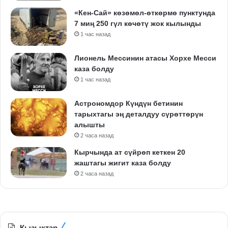
«Кен-Сай» көзөмөл-өткөрмө пунктунда
7 миң 250 гүл көчөтү жок кылынды
1 час назад
Лионель Мессинин атасы Хорхе Месси
каза болду
1 час назад
Астрономдор Күндүн бетинин
тарыхтагы эң деталдуу сүрөттөрүн
алышты
2 часа назад
Кырчында ат сүйрөп кеткен 20
жаштагы жигит каза болду
2 часа назад
Кызыктар