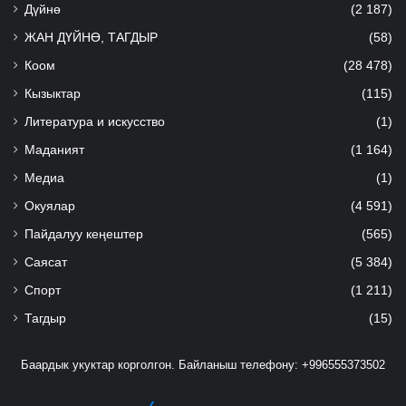
Дүйнө
(2 187)
ЖАН ДҮЙНӨ, ТАГДЫР
(58)
Коом
(28 478)
Кызыктар
(115)
Литература и искусство
(1)
Маданият
(1 164)
Медиа
(1)
Окуялар
(4 591)
Пайдалуу кеңештер
(565)
Саясат
(5 384)
Спорт
(1 211)
Тагдыр
(15)
Баардык укуктар корголгон. Байланыш телефону: +996555373502