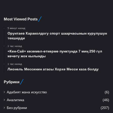
Most Viewed Posts
5 минут назад
Орунтаев Караколдогу спорт шаарчасынын курулушун
текшерди
1 час назад
«Кен-Сай» көзөмөл-өткөрмө пунктунда 7 миң 250 гүл
көчөтү жок кылынды
1 час назад
Лионель Мессинин атасы Хорхе Месси каза болду
Рубрики
Адабият жана искусство
(6)
Аналитика
(46)
Без рубрики
(207)