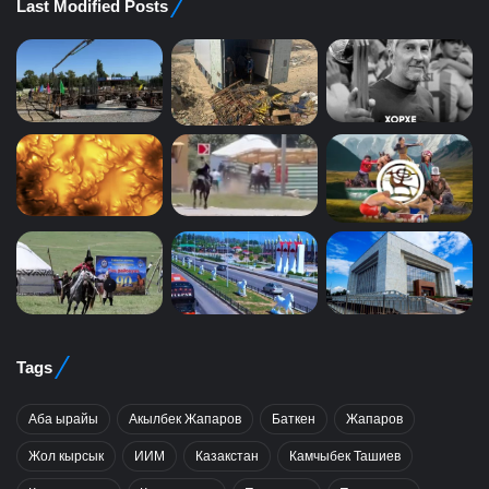
Last Modified Posts
Tags
Аба ырайы
Акылбек Жапаров
Баткен
Жапаров
Жол кырсык
ИИМ
Казакстан
Камчыбек Ташиев