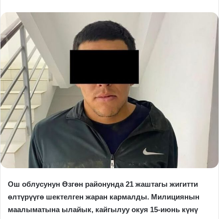
Ош облусунун Өзгөн районунда 21 жаштагы жигитти
өлтүрүүгө шектелген жаран кармалды. Милициянын
маалыматына ылайык, кайгылуу окуя 15-июнь күнү