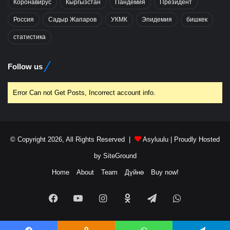
Коронавирус
Кыргызстан
Пандемия
Президент
Россия
Садыр Жапаров
УКМК
Эпидемия
бишкек
статистика
Follow us
Error Can not Get Posts, Incorrect account info.
© Copyright 2026, All Rights Reserved |
Asyluulu
| Proudly Hosted
by
SiteGround
Home
About
Team
Дүйнө
Buy now!
Facebook
YouTube
Instagram
Odnoklassniki
Telegram
WhatsApp