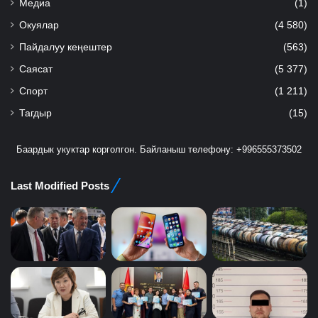
Медиа
(1)
Окуялар
(4 580)
Пайдалуу кеңештер
(563)
Саясат
(5 377)
Спорт
(1 211)
Тагдыр
(15)
Баардык укуктар корголгон. Байланыш телефону: +996555373502
Last Modified Posts