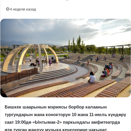
4 недели назад
Бишкек шаарынын мэриясы борбор калаанын
тургундарын жана конокторун 10 жана 11-июль күндөрү
саат 19:00дө «Ынтымак-2» паркындагы амфитеатрда
өтө турган жандуу музыка кечелерине чакырат
.