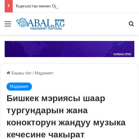
Кыргызстан менен Орусия бирдиктүү мобилдик байланыш операторун түзүүнү пландоодо
Меню
П
Башкы бет
/
Маданият
Маданият
Бишкек мэриясы шаар
тургундарын жана
конокторун жандуу музыка
кечесине чакырат