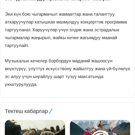
Эки күн бою чыгармачыл жамааттар жана таланттуу
аткаруучулар катышкан мазмундуу концерттик программа
тартууланат. Көрүүчүлөр үчүн элдик жана эстрадалык
чыгармалар жаңырып, жайкы кечке жагымдуу маанай
тартуулайт.
Музыкалык кечелер борбордун маданий жашоосун
өнүктүрүү, улуттук искусствону жайылтуу жана үй-бүлөлүк
эс алуу үчүн ыңгайлуу шарт түзүү максатында
уюштурулууда.
Тектеш кабарлар