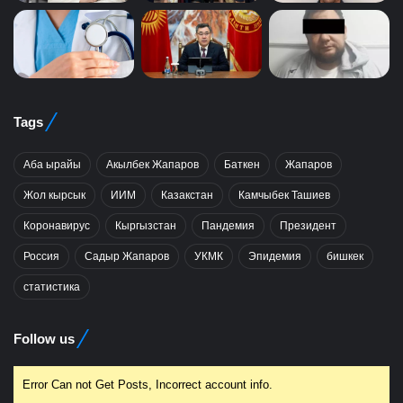
Tags
Аба ырайы
Акылбек Жапаров
Баткен
Жапаров
Жол кырсык
ИИМ
Казакстан
Камчыбек Ташиев
Коронавирус
Кыргызстан
Пандемия
Президент
Россия
Садыр Жапаров
УКМК
Эпидемия
бишкек
статистика
Follow us
Error Can not Get Posts, Incorrect account info.