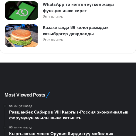
WhatsApp’та көптөн күткөн жаңы
функция ишке кирет
01.07.2026
Казакстанда 86 килограммдык
казыбургер даярдалды
22.06.2026
Most Viewed Posts
55 минут назад
Равшанбек Сабиров VIII Кыргыз-Россия экономикалык
форумунун ачылышына катышты
60 минут назад
Кыргызстан менен Орусия бирдиктүү мобилдик