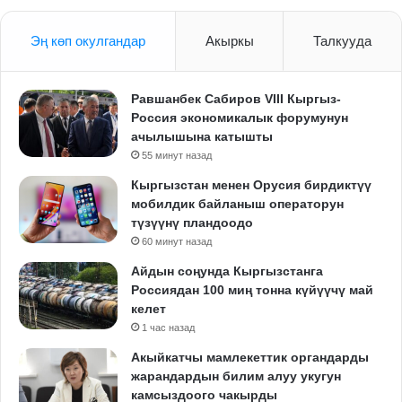
Эң көп окулгандар
Акыркы
Талкууда
Равшанбек Сабиров VIII Кыргыз-
Россия экономикалык форумунун
ачылышына катышты
55 минут назад
Кыргызстан менен Орусия бирдиктүү
мобилдик байланыш операторун
түзүүнү пландоодо
60 минут назад
Айдын соңунда Кыргызстанга
Россиядан 100 миң тонна күйүүчү май
келет
1 час назад
Акыйкатчы мамлекеттик органдарды
жарандардын билим алуу укугун
камсыздоого чакырды