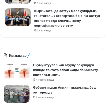
1 час назад
Кыргызстанда соттук молекулярдык-
генетикалык экспертиза боюнча соттук
эксперттерди алгачкы жолу
сертификациялоо өттү
1 час назад
Кызыктар
Окумуштуулар кан агууну секунддун
ичинде токтото алган жаңы порошокту
иштеп чыгышты
4 недели назад
Өзбекстандын Анжиян шаарында беш
эм төрөлдү
4 недели назад