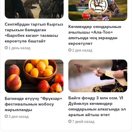
Сентябрдан тартып Кыргыз
Көчмөндөр оюндарынын
тарыхын баяндаган
ачылышы «Ала-Тоо»
«Барсбек каган» тасмасы
аянтында чоң экрандан
көрсөтүлө баштайт
көрсөтүлөт
1 день назад
2 дня назад
Байге фонду 3 млн сом. VI
Баткенде өтүүчү “Өрүкзар»
Дүйнөлүк көчмөндөр
фестивалынын жобосу
оюндарынын алкагында эл
жарыяланды
аралык айтыш өтөт
3 дня назад
7 дней назад