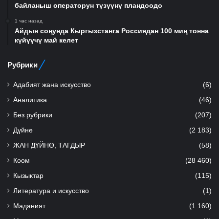
байланыш операторун түзүүнү пландоодо
1 час назад
Айдын соңунда Кыргызстанга Россиядан 100 миң тонна
күйүүчү май келет
Рубрики
Адабият жана искусство
(6)
Аналитика
(46)
Без рубрики
(207)
Дүйнө
(2 183)
ЖАН ДҮЙНӨ, ТАГДЫР
(58)
Коом
(28 460)
Кызыктар
(115)
Литература и искусство
(1)
Маданият
(1 160)