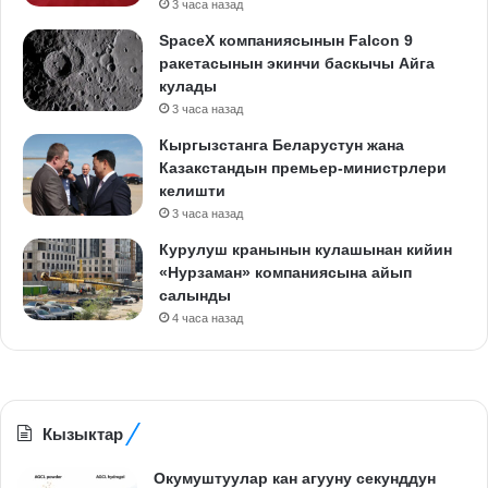
3 часа назад
SpaceX компаниясынын Falcon 9
ракетасынын экинчи баскычы Айга
кулады
3 часа назад
Кыргызстанга Беларустун жана
Казакстандын премьер-министрлери
келишти
3 часа назад
Курулуш кранынын кулашынан кийин
«Нурзаман» компаниясына айып
салынды
4 часа назад
Кызыктар
Окумуштуулар кан агууну секунддун