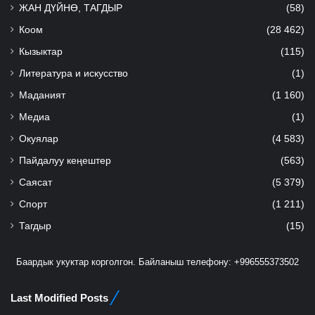
ЖАН ДҮЙНӨ, ТАГДЫР
(58)
Коом
(28 462)
Кызыктар
(115)
Литература и искусство
(1)
Маданият
(1 160)
Медиа
(1)
Окуялар
(4 583)
Пайдалуу кеңештер
(563)
Саясат
(5 379)
Спорт
(1 211)
Тагдыр
(15)
Баардык укуктар корголгон. Байланыш телефону: +996555373502
Last Modified Posts