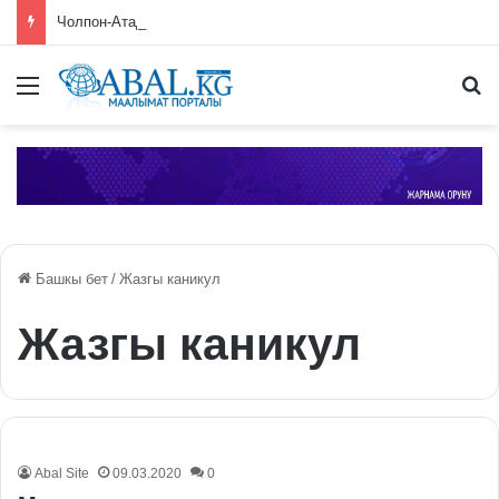
Чолпон-Атада ЕАЭБге мүчө өлкөлөрдүн өкмөт башчыларынын жыйыны башталды
Меню
П
Башкы бет
/
Жазгы каникул
Жазгы каникул
Abal Site
09.03.2020
0