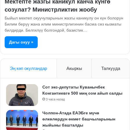
Мектепте жазгы каникул канча күнгө
созулат? Министрликтин жообу
Быйыл мектеп окуучуларынын жазгы каникулу он күн болорун
Билим берүү жана илим министрлигинин басма сөз кызматы
билдирди. Белгилүү болгондой, базистик…
Дагы окуу »
Эң көп окулгандар
Акыркы
Талкууда
Сот экс-депутаты Куванычбек
Конгантиевге 500 миң сом айып салды
3 часа назад
Чолпон-Атада ЕАЭБге мүчө
өлкөлөрдүн өкмөт башчыларынын
жыйыны башталды