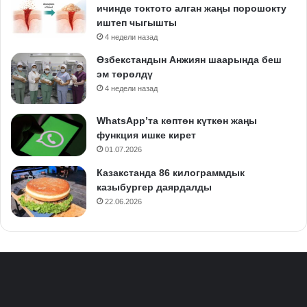
ичинде токтото алган жаңы порошокту
иштеп чыгышты
4 недели назад
Өзбекстандын Анжиян шаарында беш
эм төрөлдү
4 недели назад
WhatsApp’та көптөн күткөн жаңы
функция ишке кирет
01.07.2026
Казакстанда 86 килограммдык
казыбургер даярдалды
22.06.2026