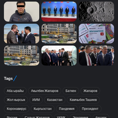
Tags
Аба ырайы
Акылбек Жапаров
Баткен
Жапаров
Жол кырсык
ИИМ
Казакстан
Камчыбек Ташиев
Коронавирус
Кыргызстан
Пандемия
Президент
Россия
Садыр Жапаров
УКМК
Эпидемия
бишкек