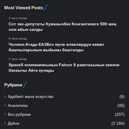
Most Viewed Posts
3 часа назад
Сот экс-депутаты Куванычбек Конгантиевге 500 миң
сом айып салды
3 часа назад
Чолпон-Атада ЕАЭБге мүчө өлкөлөрдүн өкмөт
башчыларынын жыйыны башталды
3 часа назад
SpaceX компаниясынын Falcon 9 ракетасынын экинчи
баскычы Айга кулады
Рубрики
Адабият жана искусство
(6)
Аналитика
(46)
Без рубрики
(207)
Дүйнө
(2 184)