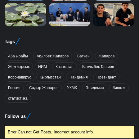
Tags
Аба ырайы
Акылбек Жапаров
Баткен
Жапаров
Жол кырсык
ИИМ
Казакстан
Камчыбек Ташиев
Коронавирус
Кыргызстан
Пандемия
Президент
Россия
Садыр Жапаров
УКМК
Эпидемия
бишкек
статистика
Follow us
Error Can not Get Posts, Incorrect account info.