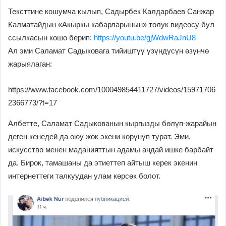
Тексттине кошумча кылып, Садырбек Калдарбаев Санжар
Калматайдын «Акыркы кабарларынын» толук видеосу бул
ссылкасын кошо берип:
https://youtu.be/gjWdwRaJnU8
Ал эми Саламат Садыковага тийиштүү үзүндүсүн өзүнчө
жарыялаган:
https://www.facebook.com/100049854411727/videos/15971706
2366773/?t=17
Албетте, Саламат Садыкованын кыргызды бөлүп-жарайын
деген кенедей да оюу жок экени көрүнүп турат. Эми,
искусство менен маданияттын адамы андай ишке барбайт
да. Бирок, тамашаны да этиеттеп айтыш керек экенин
интернеттеги талкуудан улам көрсөк болот.