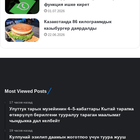
функция ишке кирет
01.07.2026
Казакстанда 86 килограммдык
казыбургер даярдалды
22.06.2026
Most Viewed Posts
17 часов назад
Улуттук тарых музейинин 4–5-кабаттары Кытай тарапка
өткөрүлүп берилгени тууралуу тараган маалымат
чындыкка дал келбейт
19 часов назад
Кулпунай эзилип даамын жоготпоо үчүн туура жууш