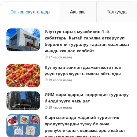
Эң көп окулгандар
Акыркы
Талкууда
Улуттук тарых музейинин 4–5-
кабаттары Кытай тарапка өткөрүлүп
берилгени тууралуу тараган маалымат
чындыкка дал келбейт
17 часов назад
Кулпунай эзилип даамын жоготпоо
үчүн туура жууш ыкмасы айтылды
19 часов назад
ИИМ жарандарды коррупция тууралуу
билдирүүгө чакырат
19 часов назад
Кыргызстанда маданий туристтик
продуктуларды түзүү боюнча
республикалык сынакка арыз кабыл
алуу мөөнөтү узартылды