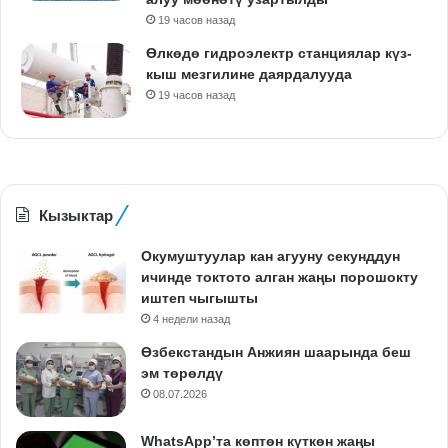
19 часов назад
Өлкөдө гидроэлектр станциялар күз-
кыш мезгилине даярдалууда
19 часов назад
Кызыктар
Окумуштуулар кан агууну секунддун
ичинде токтото алган жаңы порошокту
иштеп чыгышты
4 недели назад
Өзбекстандын Анжиян шаарында беш
эм төрөлдү
08.07.2026
WhatsApp’та көптөн күткөн жаңы