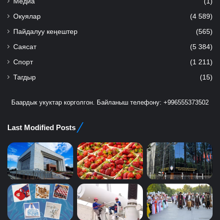
Медиа
(1)
Окуялар
(4 589)
Пайдалуу кеңештер
(565)
Саясат
(5 384)
Спорт
(1 211)
Тагдыр
(15)
Баардык укуктар корголгон. Байланыш телефону: +996555373502
Last Modified Posts