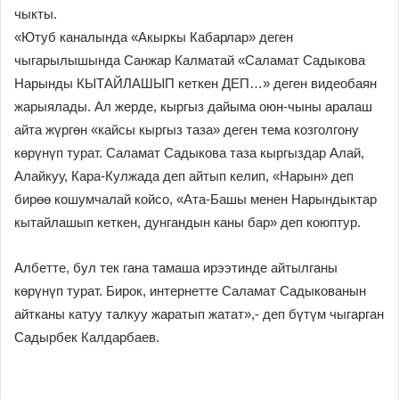
чыкты.
«Ютуб каналында «Акыркы Кабарлар» деген
чыгарылышында Санжар Калматай «Саламат Садыкова
Нарынды КЫТАЙЛАШЫП кеткен ДЕП…» деген видеобаян
жарыялады. Ал жерде, кыргыз дайыма оюн-чыны аралаш
айта жүргөн «кайсы кыргыз таза» деген тема козголгону
көрүнүп турат. Саламат Садыкова таза кыргыздар Алай,
Алайкуу, Кара-Кулжада деп айтып келип, «Нарын» деп
бирөө кошумчалай койсо, «Ата-Башы менен Нарындыктар
кытайлашып кеткен, дунгандын каны бар» деп коюптур.
Албетте, бул тек гана тамаша ирээтинде айтылганы
көрүнүп турат. Бирок, интернетте Саламат Садыкованын
айтканы катуу талкуу жаратып жатат»,- деп бүтүм чыгарган
Садырбек Калдарбаев.