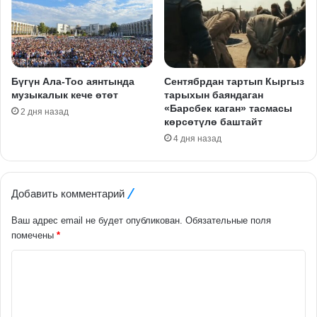
Бүгүн Ала-Тоо аянтында
Сентябрдан тартып Кыргыз
музыкалык кече өтөт
тарыхын баяндаган
«Барсбек каган» тасмасы
2 дня назад
көрсөтүлө баштайт
4 дня назад
Добавить комментарий
Ваш адрес email не будет опубликован.
Обязательные поля
помечены
*
К
о
м