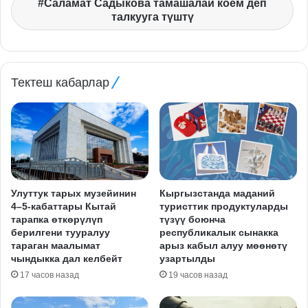
Саламат Садыкова тамашалай коем деп
талкууга түштү
Тектеш кабарлар
Улуттук тарых музейинин
Кыргызстанда маданий
4–5-кабаттары Кытай
туристтик продуктуларды
тарапка өткөрүлүп
түзүү боюнча
берилгени тууралуу
республикалык сынакка
тараган маалымат
арыз кабыл алуу мөөнөтү
чындыкка дал келбейт
узартылды
17 часов назад
19 часов назад