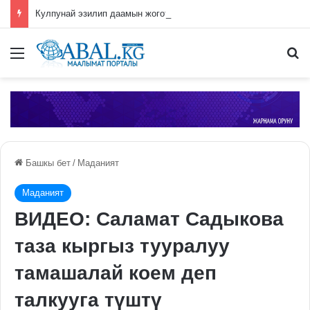
Кулпунай эзилип даамын жоготпоо үчүн туура жууш ыкмасы айтылды
Меню
П
Башкы бет
/
Маданият
Маданият
ВИДЕО: Саламат Садыкова
таза кыргыз тууралуу
тамашалай коем деп
талкууга түштү