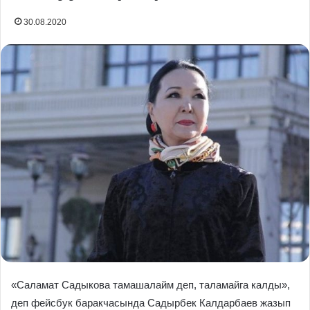
30.08.2020
«Cаламат Садыкова тамашалайм деп, таламайга калды»,
деп фейсбук баракчасында Садырбек Калдарбаев жазып