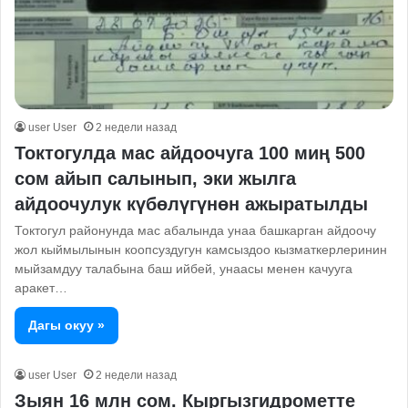
user User
2 недели назад
Токтогулда мас айдоочуга 100 миң 500
сом айып салынып, эки жылга
айдоочулук күбөлүгүнөн ажыратылды
Токтогул районунда мас абалында унаа башкарган айдоочу
жол кыймылынын коопсуздугун камсыздоо кызматкерлеринин
мыйзамдуу талабына баш ийбей, унаасы менен качууга
аракет…
Дагы окуу »
user User
2 недели назад
Зыян 16 млн сом. Кыргызгидрометте