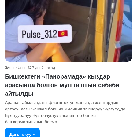
user User
7 дней назад
Бишкектеги «Панорамада» кыздар
арасында болгон мушташтын себеби
айтылды
Арашан айылындагы флагштоктун жанында жаштардын
ортосундагы жаңжал боюнча милиция текшерүү жүргүзүүдө.
Бул тууралуу Чүй облустук ички иштер башкы
башкармалыгынын басма…
Дагы окуу »