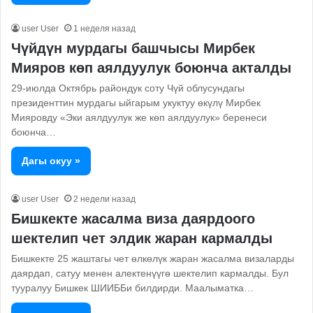
user User
1 неделя назад
Чүйдүн мурдагы башчысы Мирбек
Мияров көп аялдуулук боюнча акталды
29-июлда Октябрь райондук соту Чүй облусундагы
президенттин мурдагы ыйгарым укуктуу өкүлү Мирбек
Мияровду «Эки аялдуулук же көп аялдуулук» беренеси
боюнча…
Дагы окуу »
user User
2 недели назад
Бишкекте жасалма виза даярдоого
шектелип чет элдик жаран кармалды
Бишкекте 25 жаштагы чет өлкөлүк жаран жасалма визаларды
даярдап, сатуу менен алектенүүгө шектелип кармалды. Бул
тууралуу Бишкек ШИИББи билдирди. Маалыматка…