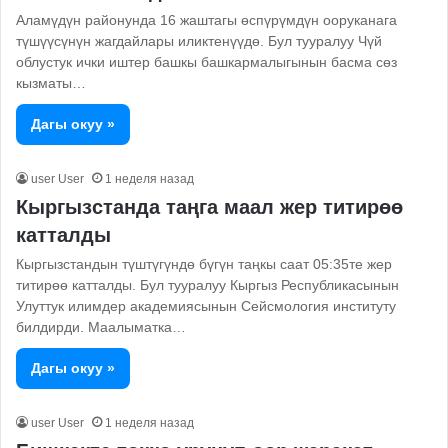
Аламүдүн районунда 16 жаштагы өспүрүмдүн ооруканага
түшүүсүнүн жагдайлары иликтенүүдө. Бул тууралуу Чүй
облустук ички иштер башкы башкармалыгынын басма сөз
кызматы…
Дагы окуу »
user User
1 неделя назад
Кыргызстанда таңга маал жер титирөө
катталды
Кыргызстандын түштүгүндө бүгүн таңкы саат 05:35те жер
титирөө катталды. Бул тууралуу Кыргыз Республикасынын
Улуттук илимдер академиясынын Сейсмология институту
билдирди. Маалыматка…
Дагы окуу »
user User
1 неделя назад