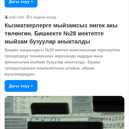
Дагы окуу »
user User
2 недели назад
Кызматкерлерге мыйзамсыз эмгек акы
төлөнгөн. Бишкекте №28 мектепте
мыйзам бузуулар аныкталды
Бишкек шаарындагы №28 мектеп-комплексинде жүргүзүлгөн
прокурордук текшерүүнүн жүрүшүндө кадрдык жана
финансылык мыйзам бузуулар аныкталды. Башкы
прокуратуранын маалыматына ылайык, айрым
мугалимдердин…
Дагы окуу »