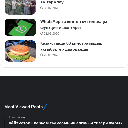
эм төрөлдү
08.07.2026
WhatsApp’та көптөн күткөн жаңы
функция ишке кирет
01.07.2026
Казакстанда 86 килограммдык
казыбургер даярдалды
22.06.2026
Most Viewed Posts
1 час назад
«Айтматов» көркөм тасмасынын алгачкы тизери жарык