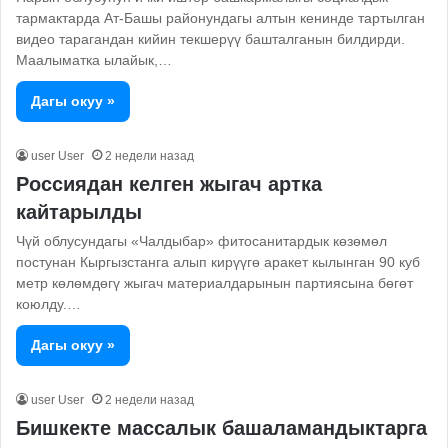
тармактарда Ат-Башы районундагы алтын кенинде тартылган
видео тарагандан кийин текшерүү башталганын билдирди.
Маалыматка ылайык,…
Дагы окуу »
user User
2 недели назад
Россиядан келген жыгач артка
кайтарылды
Чүй облусундагы «Чалдыбар» фитосанитардык көзөмөл
постунан Кыргызстанга алып кирүүгө аракет кылынган 90 куб
метр көлөмдөгү жыгач материалдарынын партиясына бөгөт
коюлду.…
Дагы окуу »
user User
2 недели назад
Бишкекте массалык башаламандыктарга