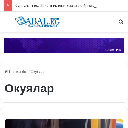
Кыргызстанда 387 этникалык кыргыз кайрылман макамын алды
Меню
П
Башкы бет
/
Окуялар
Окуялар