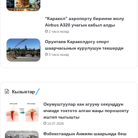
“Каракол” аэропорту биринчи жолу
Airbus A320 учагын кабыл алды
2 часа назад
Орунтаев Караколдогу спорт
шаарчасынын курулушун текшерди
3 часа назад
Кызыктар
Окумуштуулар кан агууну секунддун
ичинде токтото алган жаңы порошокту
иштеп чыгышты
10.07.2026
Өзбекстандын Анжиян шаарында беш