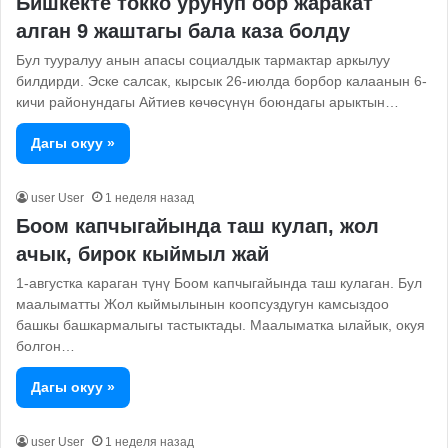
Бишкекте токко урунуп оор жаракат
алган 9 жаштагы бала каза болду
Бул тууралуу анын апасы социалдык тармактар аркылуу
билдирди. Эске салсак, кырсык 26-июлда борбор калаанын 6-
кичи районундагы Айтиев көчөсүнүн боюндагы арыктын…
Дагы окуу »
user User
1 неделя назад
Боом капчыгайында таш кулап, жол
ачык, бирок кыймыл жай
1-августка караган түнү Боом капчыгайында таш кулаган. Бул
маалыматты Жол кыймылынын коопсуздугун камсыздоо
башкы башкармалыгы тастыктады. Маалыматка ылайык, окуя
болгон…
Дагы окуу »
user User
1 неделя назад