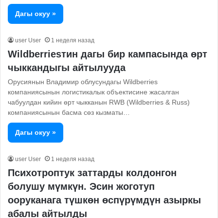
Дагы окуу »
user User
1 неделя назад
Wildberriesтин дагы бир кампасында өрт
чыккандыгы айтылууда
Орусиянын Владимир облусундагы Wildberries
компаниясынын логистикалык объектисине жасалган
чабуулдан кийин өрт чыкканын RWB (Wildberries & Russ)
компаниясынын басма сөз кызматы…
Дагы окуу »
user User
1 неделя назад
Психотроптук заттарды колдонгон
болушу мүмкүн. Эсин жоготуп
ооруканага түшкөн өспүрүмдүн азыркы
абалы айтылды