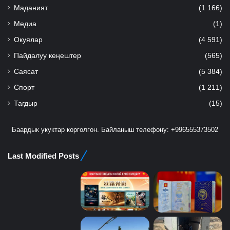
Маданият
(1 166)
Медиа
(1)
Окуялар
(4 591)
Пайдалуу кеңештер
(565)
Саясат
(5 384)
Спорт
(1 211)
Тагдыр
(15)
Баардык укуктар корголгон. Байланыш телефону: +996555373502
Last Modified Posts