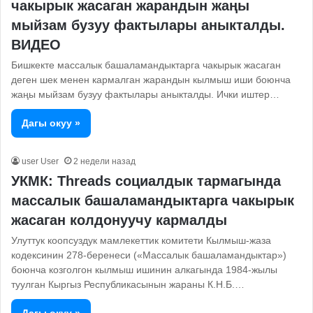
чакырык жасаган жарандын жаңы
мыйзам бузуу фактылары аныкталды.
ВИДЕО
Бишкекте массалык башаламандыктарга чакырык жасаган
деген шек менен кармалган жарандын кылмыш иши боюнча
жаңы мыйзам бузуу фактылары аныкталды. Ички иштер…
Дагы окуу »
user User
2 недели назад
УКМК: Threads социалдык тармагында
массалык башаламандыктарга чакырык
жасаган колдонуучу кармалды
Улуттук коопсуздук мамлекеттик комитети Кылмыш-жаза
кодексинин 278-беренеси («Массалык башаламандыктар»)
боюнча козголгон кылмыш ишинин алкагында 1984-жылы
туулган Кыргыз Республикасынын жараны К.Н.Б.…