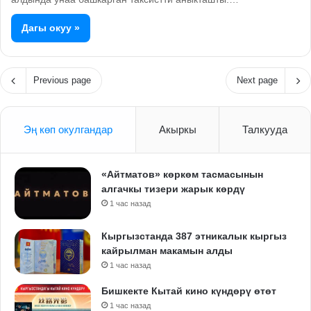
Дагы окуу »
Previous page
Next page
Эң көп окулгандар
Акыркы
Талкууда
«Айтматов» көркөм тасмасынын
алгачкы тизери жарык көрдү
1 час назад
Кыргызстанда 387 этникалык кыргыз
кайрылман макамын алды
1 час назад
Бишкекте Кытай кино күндөрү өтөт
1 час назад