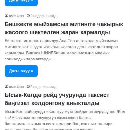
Дагы окуу »
user User
2 недели назад
Бишкекте мыйзамсыз митингге чакырык
жасоого шектелген жаран кармалды
Бишкекте интернет аркылуу Ала-Тоо аянтында мыйзамсыз
митингге катышууга чакырык жасаган деп шектелген жаран
кармалды. Бишкек ШИИББинин маалыматына ылайык,
социалдык тармактарды…
Дагы окуу »
user User
2 недели назад
Ысык-Көлдө рейд учурунда таксист
баңгизат колдонгону аныкталды
Ысык-Көл районунда «Кооптуу жүк» рейдинин жүрүшүндө Жол
кыймылынын коопсуздугун камсыздоо башкы
башкармалыгынын кызматкерлери баңгизаттын таасири
алдында унаа башкарган таксистти аныкташты.…