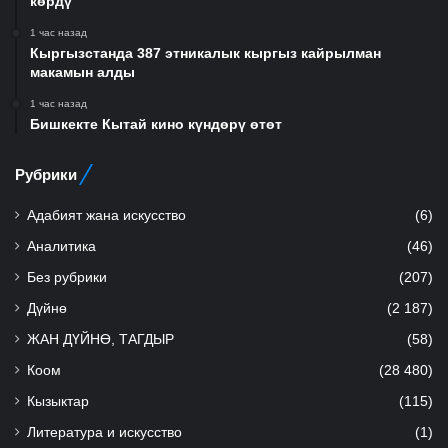
көрдү
1 час назад
Кыргызстанда 387 этникалык кыргыз кайрылман
макамын алды
1 час назад
Бишкекте Кытай кино күндөрү өтөт
Рубрики
Адабият жана искусство
(6)
Аналитика
(46)
Без рубрики
(207)
Дүйнө
(2 187)
ЖАН ДҮЙНӨ, ТАГДЫР
(58)
Коом
(28 480)
Кызыктар
(115)
Литература и искусство
(1)