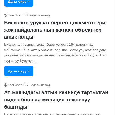
Дагы окуу »
user User
2 недели назад
Бишкекте уруксат берген документтери
жок пайдаланылып жаткан объекттер
аныкталды
Бишкек шаарынын Бөкөнбаев көчөсү, 164 дарегинде
жайгашкан бир катар объектилер тиешелүү уруксат берүүчү
документтерсиз пайдаланылып жаткандыгы аныкталды. Бул
тууралуу Курулуш,…
Дагы окуу »
user User
2 недели назад
Ат-Башыдагы алтын кенинде тартылган
видео боюнча милиция текшерүү
баштады
Нарын облусунун ички иштер башкармалыгы социалдык