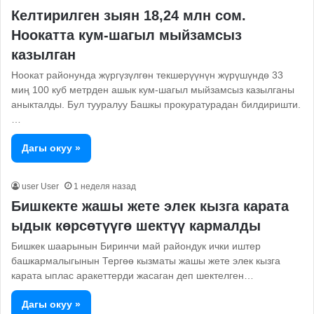
Келтирилген зыян 18,24 млн сом.
Ноокатта кум-шагыл мыйзамсыз
казылган
Ноокат районунда жүргүзүлгөн текшерүүнүн жүрүшүндө 33
миң 100 куб метрден ашык кум-шагыл мыйзамсыз казылганы
аныкталды. Бул тууралуу Башкы прокуратурадан билдиришти.
…
Дагы окуу »
user User
1 неделя назад
Бишкекте жашы жете элек кызга карата
ыдык көрсөтүүгө шектүү кармалды
Бишкек шаарынын Биринчи май райондук ички иштер
башкармалыгынын Тергөө кызматы жашы жете элек кызга
карата ыплас аракеттерди жасаган деп шектелген…
Дагы окуу »