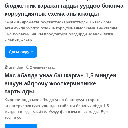
бюджеттик каражаттарды уурдоо боюнча
коррупциялык схема аныкталды
Кыргызгидрометте бюджеттик каражаттарды 16 млн сом
өлчөмүндө уурдоо боюнча коррупциялык схема аныкталды.
Бул тууралуу Башкы прокуратура билдирди. Маалыматка
ылайык, Аскер…
Дагы окуу »
user User
2 недели назад
Мас абалда унаа башкарган 1,5 миңден
ашуун айдоочу жоопкерчиликке
тартылды
Кыргызстанда мас абалда унаа башкарууга карата
жоопкерчилик күчөтүлгөндөн кийинки биринчи айда 1,5
миңден ашуун мыйзам бузуу фактысы аныкталды. Бул
тууралуу…