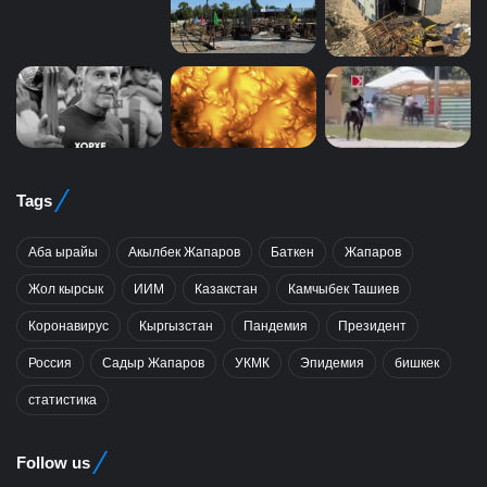
Tags
Аба ырайы
Акылбек Жапаров
Баткен
Жапаров
Жол кырсык
ИИМ
Казакстан
Камчыбек Ташиев
Коронавирус
Кыргызстан
Пандемия
Президент
Россия
Садыр Жапаров
УКМК
Эпидемия
бишкек
статистика
Follow us