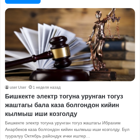
user User
1 неделя назад
Бишкекте электр тогуна урунган тогуз
жаштагы бала каза болгондон кийин
кылмыш иши козголду
Бишкекте электр тогуна урунган тогуз жаштагы Ибрахим
Анарбеков каза болгондон кийин кылмыш иши козголду. Бул
тууралуу Октябрь райондук ички иштер…